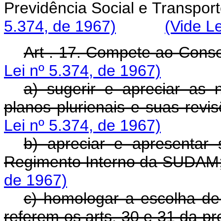
Previdência Social e Tra
5.374, de 1967)
(Vide L
Art . 17. Compete ao Conse
Lei nº 5.374, de 1967)
a) sugerir e apreciar as
planos plurienais e suas revi
Lei nº 5.374, de 1967)
b) apreciar e apresentar
Regimento Interno da SUDAM
de 1967)
c) homologar a escolha de
referem os arts. 30 e 31 da pre