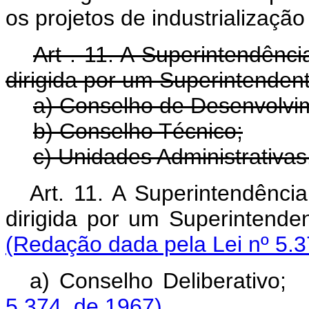
os projetos de industrialização
Art . 11. A Superintendên
dirigida por um Superintendent
a) Conselho de Desenvolvi
b) Conselho Técnico;
c) Unidades Administrativas
Art. 11. A Superintendênc
dirigida por um Superint
(Redação dada pela Lei nº 5.3
a) Conselho Deliber
5.374, de 1967)