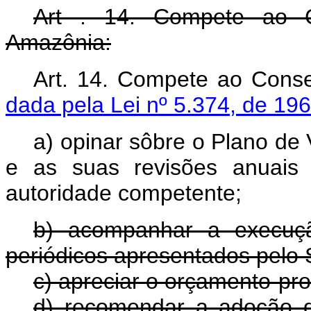
Art . 14. Compete ao C
Amazônia:
Art. 14. Compete ao C
dada pela Lei nº 5.374, de 196
a) opinar sôbre o Plano d
e as suas revisões anuais
autoridade competente;
b) acompanhar a execuçã
periódicos apresentados pelo 
c) apreciar o orçamento-pr
d) recomendar a adoção de