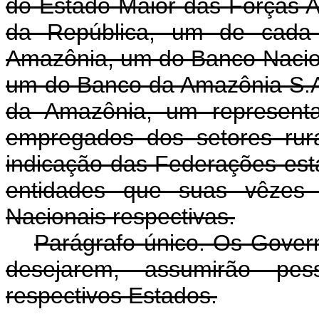
do Estado-Maior das Fôrças A
da República, um de cada E
Amazônia, um do Banco Nacio
um do Banco da Amazônia S.A
da Amazônia, um represent
empregados dos setores rural
indicação das Federações esta
entidades que suas vêzes f
Nacionais respectivas.
Parágrafo único. Os Gover
desejarem, assumirão pes
respectivos Estados.