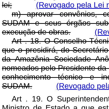
lei;
(Revogado pela Lei n
m) aprovar convênios, c
SUDAM e seus órgãos subor
execução de obras.
(Re
Art . 18. O Conselho Técn
que o presidirá, do Secretári
da Amazônia Sociedade Anô
nomeados pelo Presidente da 
conhecimento técnico e in
SUDAM.
(Revogado pela
Art . 19. O Superintende
Ministro de Estado a que est