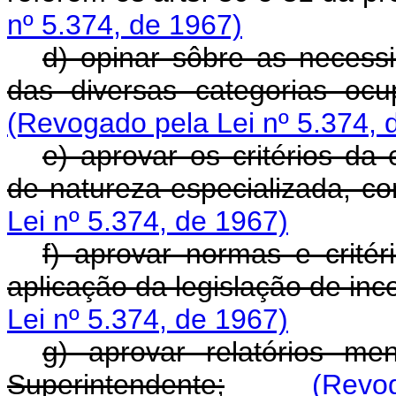
nº 5.374, de 1967)
d) opinar sôbre as necessi
das diversas categorias oc
(Revogado pela Lei nº 5.374, 
e) aprovar os critérios da
de natureza especializada, co
Lei nº 5.374, de 1967)
f) aprovar normas e critér
aplicação da legislação de ince
Lei nº 5.374, de 1967)
g) aprovar relatórios me
Superintendente;
(Revog