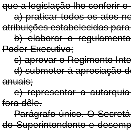
que a legislação lhe conferir 
a) praticar todos os atos
atribuições estabelecidas pa
b) elaborar o regulament
Poder Executivo;
c) aprovar o Regimento Inte
d) submeter à apreciação 
anuais;
e) representar a autarqui
fora dêle.
Parágrafo único. O Secretár
do Superintendente e desemp