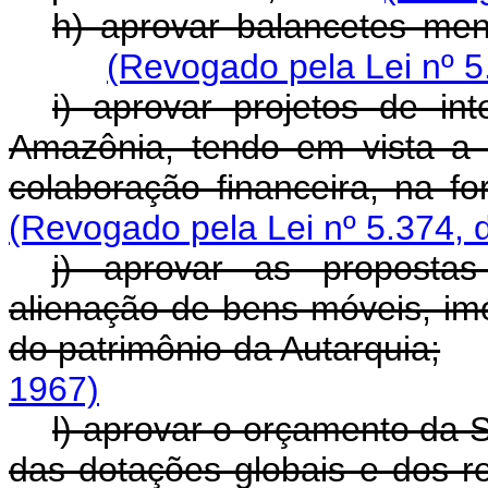
h) aprovar balancetes men
(Revogado pela Lei nº 5
i) aprovar projetos de in
Amazônia, tendo em vista a 
colaboração financeira, na fo
(Revogado pela Lei nº 5.374, 
j) aprovar as propostas
alienação de bens móveis, imó
do patrimônio da Autarquia;
1967)
l) aprovar o orçamento da
das dotações globais e dos r