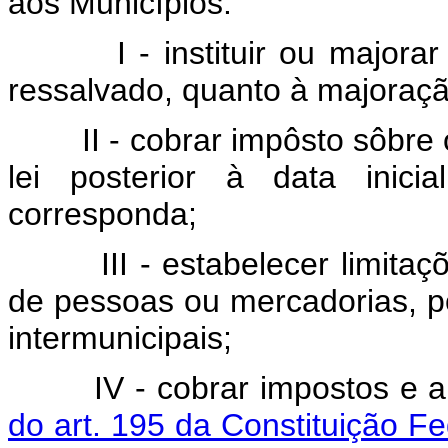
aos Municípios:
I - instituir ou majorar tr
ressalvado, quanto à majoração
II - cobrar impôsto sôbre o
lei posterior à data inici
corresponda;
III - estabelecer limitações 
de pessoas ou mercadorias, po
intermunicipais;
IV - cobrar impostos e a
do art. 195 da Constituição F