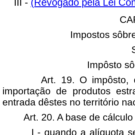
III -
(Revogado pela Lei Com
CAP
Impostos sôbre
Impôsto sô
Art. 19. O impôsto, de 
importação de produtos est
entrada dêstes no território na
Art. 20. A base de cálculo 
I - quando a alíquota seja