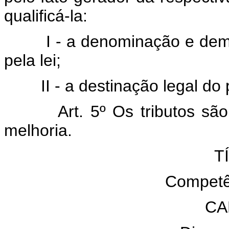
qualificá-la:
I - a denominação e demais
pela lei;
II - a destinação legal do p
Art. 5º Os tributos são im
melhoria.
T
Competên
CA