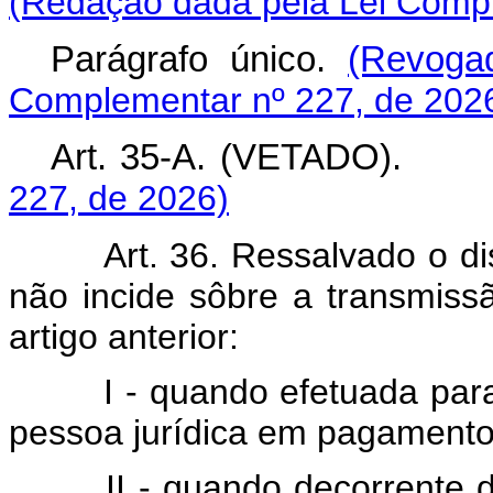
(Redação dada pela Lei Compl
Parágrafo único.
(Revoga
Complementar nº 227, de 202
Art. 35-A. (VETADO)
227, de 2026)
Art. 36. Ressalvado o dispo
não incide sôbre a transmissã
artigo anterior:
I - quando efetuada para s
pessoa jurídica em pagamento d
II - quando decorrente da 