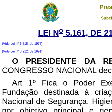
Pres
Subch
o
LEI N
5.161, DE 
(Vide Lei nº 6.618, de 1978)
(Vide Lei nº 8.212, de 1991)
O PRESIDENTE DA R
CONGRESSO NACIONAL decreta
Art 1º Fica o Poder Exec
Fundação destinada à cri
Nacional de Segurança, Higie
por objetivo principal e g