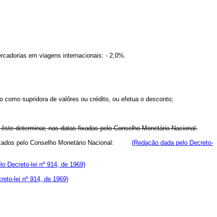
ercadorias em viagens internacionais: - 2,0%.
ão como supridora de valôres ou crédito, ou efetua o desconto;
 êste determinar, nas datas fixadas pelo Conselho Monetário Nacional.
os fixados pelo Conselho Monetário Nacional:
(Redação dada pelo Decreto-
elo Decreto-lei nº 914, de 1969)
reto-lei nº 914, de 1969)