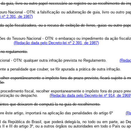
ão da guia, livro ou outro papel necessário ao registro ou ao recolhimento do i
ouro Nacional - OTN: a falsificação ou adulteração de guia, livro ou outro p
 nº 2.391, de 1987)
a ação fiscalizadora, ou a recusa de exibição de livros, guias ou outro pap
gações do Tesouro Nacional - OTN: o embaraço ou impedimento da ação fiscaliz
lização;
(Redação dada pelo Decreto-lei nº 2.391, de 1987)
a no regulamento.
ro nacional - OTN: qualquer outra infração prevista no Regulamento.
(Redaç
nte a penalidade que couber, se fôr apurada a prática de outra infração.
ecolher espontâneamente o impôsto fora do prazo previsto, ficará sujeito à 
ão.
r procedimento fiscal, recolher espontaneamente o impôsto fora do prazo previ
e autorização ou despacho.
(Redação dada pelo Decreto-lei nº 914, de 1969
buintes que deixarem de computá-la na guia de recolhimento.
fere êste artigo, importará na aplicação das penalidades do artigo 6º
(Re
al da República do Brasil, que poderá delegá-la, no todo ou em parte, ao D
s II e III do artigo 3º, ou a outros órgãos ou autoridades em todo o País ou