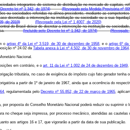
ociedades integrantes do sistema de distribuição no mercado de capitais, re
 Decreto-lei nº 1.342, de 1974)
(Revogado pela Medida Provisória nº 90
ições ou sociedades referidas na alínea precedente, mediante as competentes
il, caso decretada a intervenção na instituição ou sociedade ou a sua l
09, de 2019)
(Revogado pela Lei nº 1.4007, de 2020)
entral do Brasil deixar de decretar a intervenção na instituição ou sociedade
da empresa.
(Incluído pelo Decreto-lei nº 1.342, de 1974)
(Revogado p
am o
artigo 4º da Lei nº 3.519, de 30 de dezembro de 1958
, e o
artigo 6º da
posição nº 24.02 da
Tabela anexa à Lei nº 4.502, de 30 de novembro de 1964
.
Monetário Nacional.
posições em contrário, e o
art. 11 da Lei nº 1.002 de 24 de dezembro de 1949
,
obrigação tributária, no caso de exigência do impôsto cujo fato gerador tenha
gatória a partir de 1º de janeiro de 1967, ainda que a ocorrência do respectiv
964
, regulamentada pelo
Decreto nº 55.852, de 22 de março de 1965
, aplica
nda, por proposta do Conselho Monetário Nacional poderá reduzir ou suprimir 
ura no cheque seja impressa, por processo mecânico, atendidas as cautelas 
quanto aos artigos 16 e 17, que vigorarão a partir da data de sua publicação.