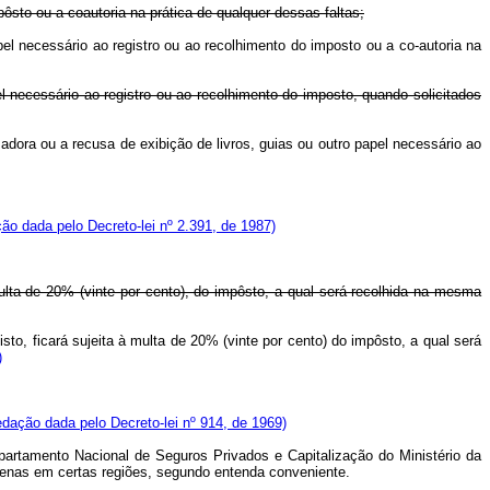
mpôsto ou a coautoria na prática de qualquer dessas faltas;
apel necessário ao registro ou ao recolhimento do imposto ou a co-autoria na
el necessário ao registro ou ao recolhimento do imposto, quando solicitados
adora ou a recusa de exibição de livros, guias ou outro papel necessário ao
ão dada pelo Decreto-lei nº 2.391, de 1987)
multa de 20% (vinte por cento), do impôsto, a qual será recolhida na mesma
sto, ficará sujeita à multa de 20% (vinte por cento) do impôsto, a qual será
)
dação dada pelo Decreto-lei nº 914, de 1969)
epartamento Nacional de Seguros Privados e Capitalização do Ministério da
 apenas em certas regiões, segundo entenda conveniente.