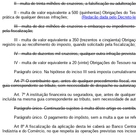
II - multa de trinta milhões de cruzeiros, a falsificação ou adulteraç
II - multa de valor equivalente a 500 (quinhentas) Obrigações do Tes
prática de qualquer dessas infrações;
(Redação dada pelo Decreto-lei
III - multa de dez milhões de cruzeiros o embaraço ou impedimento d
pela fiscalização;
III - multa de valor equivalente a 350 (trezentos e cinqüenta) Obri
registro ou ao recolhimento do imposto, quando solicitado pela fisca
IV - multa de duzentos mil cruzeiros, qualquer outra infração previst
IV - multa de valor equivalente a 20 (vinte) Obrigações do Tesou
Parágrafo único. Na hipótese do inciso III será imposta cumulativame
Art 7º O contribuinte que, antes de qualquer procedimento fiscal, r
guia correspondente ao tributo, sem necessidade de despacho ou autorizaç
Art. 7º A instituição financeira ou seguradora, que, antes de qualque
incluída na mesma guia correspondente ao tributo, sem necessidade d
Parágrafo único. Continuarão sujeitos à multa dêste artigo os contri
Parágrafo único. O pagamento do impôsto, sem a multa a que se re
Art 8º A fiscalização da aplicação desta lei caberá ao Banco Centr
Indústria e do Comércio, no que respeita às operações previstas nos inciso