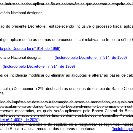
 Industrializados aplicar-se-ão às controvérsias que ocorram a respeito do i
etário Nacional designar;
ução do presente Decreto-lei, estabelecendo inclusive o processo fisca
 artigo, aplicar-se-ão as normas de processo fiscal relativas ao Impôsto 
do pelo Decreto-lei nº 914, de 1969)
o Monetário Nacional designar;
(Incluído pelo Decreto-lei nº 914, de 1969)
s.
(Incluído pelo Decreto-lei nº 914, de 1969)
s de incidência modificar ou eliminar as alíquotas e alterar as bases de c
cela, não superior a 2%, destinada às despesas de custeio do Banco Central 
nta.
líquida do impôsto se destinará à formação de reservas monetárias, as quais s
s, particularmente ao Banco Nacional do Desenvolvimento Econômico e em out
 reservas monetárias, as quais serão aplicadas pelo Banco Central do Bras
olvimento Econômico, e em outros fins, conforme estabelecer o Conselho 
Lei nº 1.4007, de 2020)
s mercados financeiro e de capitais ou a resguardar os legítimos interes
entral do Brasil a aplicar recursos das reservas monetárias:
(Incluído pe