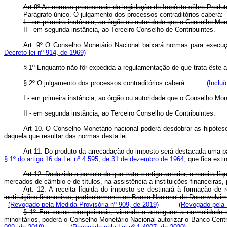
Art 9º As normas processuais da legislação do Impôsto sôbre Produtos
Parágrafo único. O julgamento dos processos contraditórios caberá:
I - em primeira instância, ao órgão ou autoridade que o Conselho Mon
II - em segunda instância, ao Terceiro Conselho de Contribuintes.
Art. 9º O Conselho Monetário Nacional baixará normas para exec
Decreto-lei nº 914, de 1969)
§ 1º Enquanto não fôr expedida a regulamentação de que trata êste
§ 2º O julgamento dos processos contraditórios caberá:
(Incluí
I - em primeira instância, ao órgão ou autoridade que o Conselh
II - em segunda instância, ao Terceiro Conselho de Contribuinte
Art 10. O Conselho Monetário nacional poderá desdobrar as hipótese
daquela que resultar das normas desta lei.
Art 11. Do produto da arrecadação do imposto será destacada uma par
§ 1º do artigo 16 da Lei nº 4.595, de 31 de dezembro de 1964
, que fica exti
Art 12. Deduzida a parcela de que trata o artigo anterior, a receita 
mercados de câmbio e de títulos, na assistência a instituições financeira
Art. 12. A receita líquida do imposto se destinará à formação de
instituições financeiras, particularmente ao Banco Nacional do Desenv
(Revogado pela Medida Provisória nº 909, de 2019)
(Revogado pela 
§ 1º Em casos excepcionais, visando a assegurar a normalidade do
minoritários, poderá o Conselho Monetário Nacional autorizar o Banco C