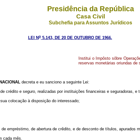
Presidência da República
Casa Civil
Subchefia para Assuntos Jurídicos
o
LEI N
5.143, DE 20 DE OUTUBRO DE 1966.
Institui o Impôsto sôbre Operaçõ
reservas monetárias oriundas de s
NACIONAL
decreta e eu sanciono a seguinte Lei:
 crédito e seguro, realizadas por instituições financeiras e seguradoras, e
u sua colocação à disposição do interessado;
s de empréstimo, de abertura de crêdito, e de desconto de títulos, apurados
em cada mês.