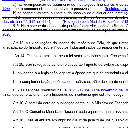
909, de 2019)
(Revogado pela Lei nº 1.4007, de 2020)
a) na recomposição do patrimônio de instituições financeiras e de s
1965
, com o saneamento de seus ativos e passivos;
(Incluída pelo
b) no pagamento total ou parcial do passivo de qualquer das institu
serem efetivadas pelos respectivos titulares ao Banco Central do Bras
Decreto-lei nº 1.342, de 1974)
(Revogado pela Medida Provisória nº 9
§ 2º Na hipótese da alínea a do parágrafo anterior, poderá o Banco C
adotadas possam conduzir à completa normalização da situação 
2020)
Art 13. As vinculações da receita do Impôsto do Sêlo, de que trat
arrecadação do Impôsto sôbre Produtos Industrializados correspondente à 
Art 14. Os casos omissos nesta lei serão resolvidos pelo Conselho 
Art 15. São revogadas as leis relativas ao Impôsto do Sêlo e as dis
I - aplicar-se-á a legislação vigente à época em que se constituiu a 
II - a complementação periódica do Impôsto do Sêlo deixará de ser obri
III - as sanções previstas na
Lei nº 4.505, de 30 de novembro de 1
ainda que se relacionem com hipóteses de incidência que esta lei revoga.
Art 16. A partir da data da publicação desta lei, o Ministro da Faze
Art 17. O Conselho Monetário Nacional poderá permitir que a assinat
Art 18. Esta lei entrará em vigor no dia 1º de janeiro de 1967, salvo 