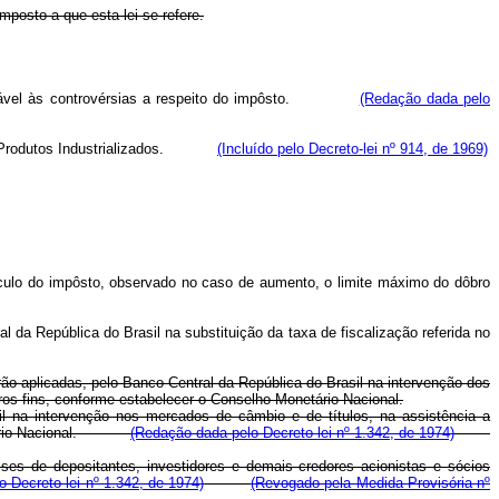
mposto a que esta lei se refere.
l aplicável às controvérsias a respeito do impôsto.
(Redação dada pelo
sôbre Produtos Industrializados.
(Incluído pelo Decreto-lei nº 914, de 1969)
álculo do impôsto, observado no caso de aumento, o limite máximo do dôbro
da República do Brasil na substituição da taxa de fiscalização referida no
erão aplicadas, pelo Banco Central da República do Brasil na intervenção dos
ros fins, conforme estabelecer o Conselho Monetário Nacional.
il na intervenção nos mercados de câmbio e de títulos, na assistência a
Monetário Nacional.
(Redação dada pelo Decreto-lei nº 1.342, de 1974)
ses de depositantes, investidores e demais credores acionistas e sócios
lo Decreto-lei nº 1.342, de 1974)
(Revogado pela Medida Provisória nº