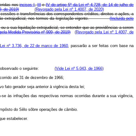
feridas nos
incisos I
,
III
e
IV do artigo 5º da Lei nº 4.728, de 14 de julho de
9, de 2019)
(Revogado pela Lei nº 1.4007, de 2020)
 cessões e transferências dos correspondentes créditos, direitos e ações, a
iquidação extrajudicial, nos termos da legislação vigente.
(Incluída pelo
, ou a sua liquidação extrajudicial, se entender que as providências a serem
ela Medida Provisória nº 909, de 2019)
(Revogado pela Lei nº 1.4007, de
 Lei nº 3.736, de 22 de março de 1960
, passarão a ser feitas com base na
 observado o seguinte:
(Vide Lei nº 5.043, de 1966)
 ocorrido até 31 de dezembro de 1966;
o fato gerador seja anterior à vigência desta lei;
m-se às infrações das respectivas normas ocorridas durante a sua vigência,
o Impôsto do Sêlo sôbre operações de câmbio.
que estabelecer.