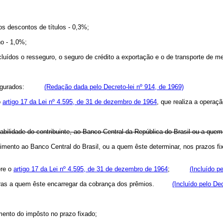
os descontos de títulos - 0,3%;
ho - 1,0%;
xcluídos o resseguro, o seguro de crédito a exportação e o de transporte de m
 os segurados:
(Redação dada pelo Decreto-lei nº 914, de 1969)
o
artigo 17 da Lei nº 4.595, de 31 de dezembro de 1964
, que realiza a operaç
bilidade do contribuinte, ao Banco Central da República do Brasil ou a quem
olhimento ao Banco Central do Brasil, ou a quem êste determinar, nos praz
ere o
artigo 17 da Lei nº 4.595, de 31 de dezembro de 1964
;
(Incluído p
anceiras a quem êste encarregar da cobrança dos prêmios.
(Incluído pelo Dec
imento do impôsto no prazo fixado;