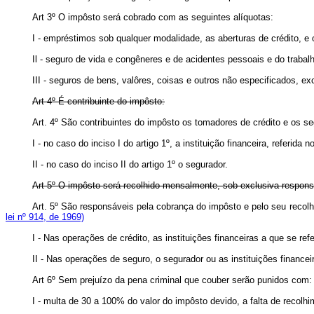
Art 3º O impôsto será cobrado com as seguintes alíquotas:
I - empréstimos sob qualquer modalidade, as aberturas de crédito, e 
Il - seguro de vida e congêneres e de acidentes pessoais e do trabal
III - seguros de bens, valôres, coisas e outros não especificados, e
Art 4º É contribuinte do impôsto:
Art. 4º São contribuintes do impôsto os tomadores de crédito e
I - no caso do inciso I do artigo 1º, a instituição financeira, referida n
II - no caso do inciso II do artigo 1º o segurador.
Art 5º O impôsto será recolhido mensalmente, sob exclusiva responsa
Art. 5º São responsáveis pela cobrança do impôsto e pelo seu rec
lei nº 914, de 1969)
I - Nas operações de crédito, as instituições financeiras a que se ref
II - Nas operações de seguro, o segurador ou as instituições fin
Art 6º Sem prejuízo da pena criminal que couber serão punidos com:
I - multa de 30 a 100% do valor do impôsto devido, a falta de recolh