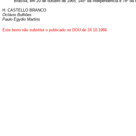
Brasília, em 20 de outubro de 1965; 145º da Independência e 78º da 
H. CASTELLO BRANCO
Octávio Bulhões
Paulo Egydio Martins
Este texto não substitui o publicado no DOU de 24.10.1966