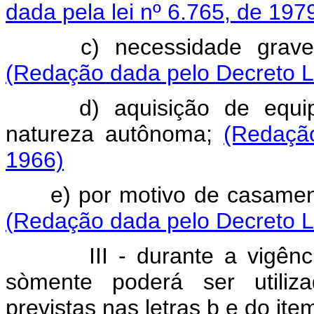
dada pela lei nº 6.765, de 197
c) necessidade grave e 
(Redação dada pelo Decreto Le
d) aquisição de equipam
natureza autônoma;
(Redaçã
1966)
e) por motivo de casament
(Redação dada pelo Decreto Le
III - durante a vigência d
sòmente poderá ser utiliz
previstas nas letras b
e do item