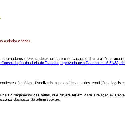
s
o direito a férias.
s, arrumadores e ensacadores de café e de cacau, o direito a férias anuais
a Consolidação das Leis do Trabalho, aprovada pelo Decreto-lei nº 5.452, de
.
pondentes às férias, fiscalizado o preenchimento das condições, legais e
io para o pagamento das férias, que deverá ter em vista a relação existente
cessárias despesas de administração.