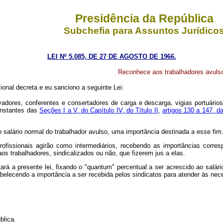
Presidência da República
Subchefia para Assuntos Jurídico
LEI Nº 5.085, DE 27 DE AGOSTO DE 1966.
Reconhece aos trabalhadores avulsos 
onal decreta e eu sanciono a seguinte Lei:
vadores, conferentes e consertadores de carga e descarga, vigias portuário
onstantes das
Seções I a V, do Capítulo IV, do Título II
,
artigos 130 a 147, d
 salário normal do trabalhador avulso, uma importância destinada a esse fim
profissionais agirão como intermediários, recebendo as importâncias corres
aos trabalhadores, sindicalizados ou não, que fizerem jus a elas.
ará a presente lei, fixando o "quantum" percentual a ser acrescido ao salár
tabelecendo a importância a ser recebida pelos sindicatos para atender às ne
blica.