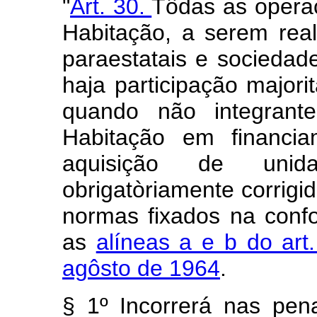
"
Art. 30.
Tôdas as opera
Habitação, a serem real
paraestatais e socieda
haja participação major
quando não integrant
Habitação em financi
aquisição de unida
obrigatòriamente corrigi
normas fixados na conf
as
alíneas a e b do art
agôsto de 1964
.
§ 1º Incorrerá nas pena