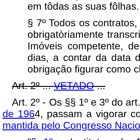
em tôdas as suas fôlhas.
§ 7º Todos os contratos, 
obrigatòriamente transcr
Imóveis competente, de
dias, a contar da data 
obrigação figurar como cl
Art. 2º ...
VETADO
...
Art. 2º - Os §§ 1º e 3º do ar
de 196
4, passam a vigora
mantida pelo Congresso Nacio