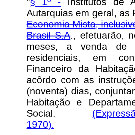
"
§ 1º -
Institutos de 
Autarquias em geral, a
Economia Mista, inclusiv
Brasil S.A
., efetuarão,
meses, a venda de s
residenciais, em c
Financeiro da Habitaç
acôrdo com as instruçõ
(noventa) dias, conjunt
Habitação e Departame
Social.
(Express
1970).