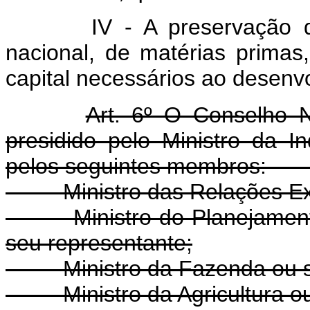
IV - A preservação do s
nacional, de matérias primas
capital necessários ao desenv
Art. 6º O Conselho N
presidido pelo Ministro da I
pelos seguintes membr
- Ministro das Relações Exte
- Ministro do Planejament
seu representante;
- Ministro da Fazenda ou se
- Ministro da Agricultura ou