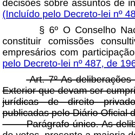
decisões sôbre assuntos de
(Incluído pelo Decreto-lei nº 4
§ 6º O Conselho Nac
constituir comissões consul
empresários com partic
pelo Decreto-lei nº 487, de 19
Art. 7º As deliberaçõe
Exterior que devam ser cumpri
jurídicas de direito priva
publicadas pelo Diário Oficial 
Parágrafo único. As del