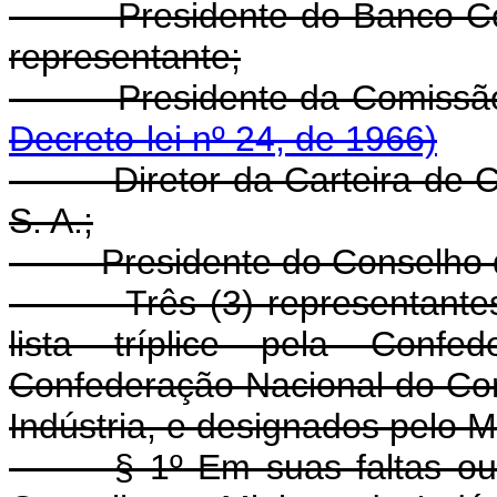
- Presidente do Banco Cent
representante;
- Presidente da Comiss
Decreto-lei nº 24, de 1966)
- Diretor da Carteira de Co
S. A.;
- Presidente do Conselho de
- Três (3) representantes d
lista tríplice pela Confed
Confederação Nacional do Co
Indústria, e designados pelo M
§ 1º Em suas faltas o