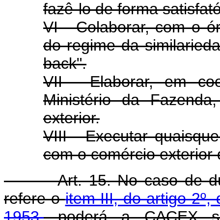
fazê-lo de forma satisfató
VI - Colaborar, com o ó
do regime da similarie
back".
VII - Elaborar, em c
Ministério da Fazenda,
exterior.
VIII - Executar quaisqu
com o comércio exterior 
Art. 15. No caso de 
refere o
item III, do artigo 2
1953,
poderá a CACEX soli