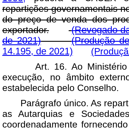
repartições governamentais no
do preço de venda dos prod
exportador.
(Revogado da
de 2021)
(Produção de
14.195, de 2021)
(Produçã
Art. 16. Ao Ministéri
execução, no âmbito externo
estabelecida pelo Conselho.
Parágrafo único. As reparti
as Autarquias e Sociedades
coordenadamente fornecendo