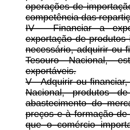
operações de importação
competência das reparti
IV - Financiar a exp
exportação de produtos 
necessário, adquirir ou 
Tesouro Nacional, es
exportáveis.
V - Adquirir ou financia
Nacional, produtos de
abastecimento do merca
preços e à formação de
que o comércio import