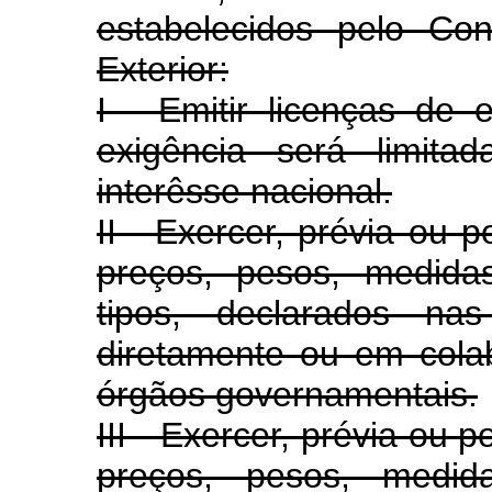
estabelecidos pelo Co
Exterior:
I - Emitir licenças de 
exigência será limita
interêsse nacional.
II - Exercer, prévia ou p
preços, pesos, medidas
tipos, declarados na
diretamente ou em cola
órgãos governamentais.
III - Exercer, prévia ou 
preços, pesos, medid