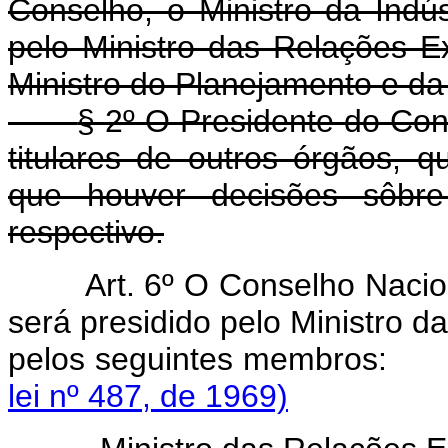
Conselho, o Ministro da Indús
pelo Ministro das Relações Ex
Ministro do Planejamento e d
§ 2º O Presidente do Con
titulares de outros órgãos, 
que houver decisões sôbre
respectivo.
Art. 6º O Conselho Naci
será presidido pelo Ministro d
pelos seguintes mem
lei nº 487, de 1969)