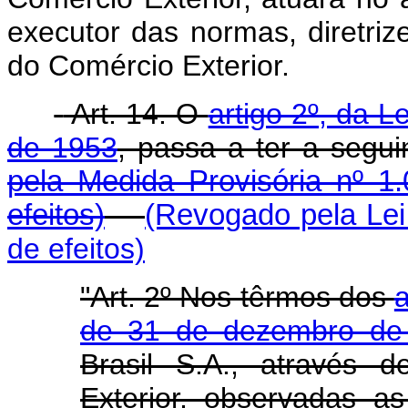
executor das normas, diretri
do Comércio Exterior.
Art. 14. O
artigo 2º, da 
de 1953
, passa a ter a segui
pela Medida Provisória nº 1
efeitos)
(Revogado pela Lei
de efeitos)
"Art. 2º Nos têrmos dos
a
de 31 de dezembro de
Brasil S.A., através 
Exterior, observadas as