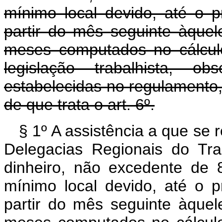
mínimo local devido, até o 
partir do mês seguinte àque
meses computados no cálcul
legislação trabalhista, 
estabelecidas no regulamento,
de que trata o art. 6º.
§ 1º A assistência a que se 
Delegacias Regionais do Tra
dinheiro, não excedente de 8
mínimo local devido, até o 
partir do mês seguinte àque