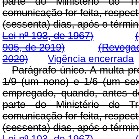
parte do Ministério do Tr
comunicação for feita, respect
(sessenta) dias, após o tér
Lei nº 193, de 1967)
905, de 2019)
(Revogad
2020)
Vigência encerrada
Parágrafo único. A multa pre
1/9 (um nono) e 1/6 (um sext
empregado, quando, antes de
parte do Ministério do Tr
comunicação for feita, respect
(sessenta) dias, após o tér