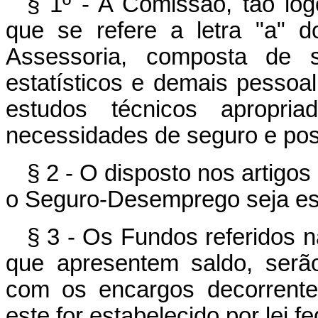
§ 1º - A Comissão, tão log
que se refere a letra "a" d
Assessoria, composta de so
estatísticos e demais pessoal
estudos técnicos apropria
necessidades de seguro e poss
§ 2 - O disposto nos artigos 
o Seguro-Desemprego seja esta
§ 3 - Os Fundos referidos na
que apresentem saldo, serão
com os encargos decorrent
este for estabelecido por lei fe