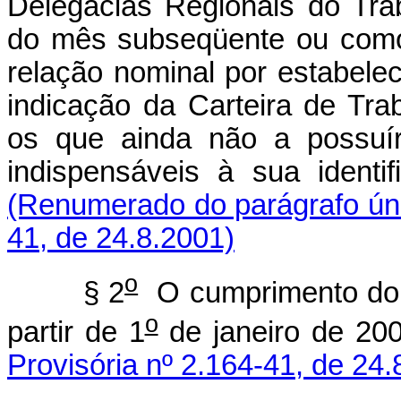
Delegacias Regionais do Tra
do mês subseqüente ou como
relação nominal por estabele
indicação da Carteira de Tra
os que ainda não a possuír
indispensáveis à su
(Renumerado do parágrafo úni
41, de 24.8.2001)
o
§ 2
O cumprimento do p
o
partir de 1
de janeiro
Provisória nº 2.164-41, de 24.