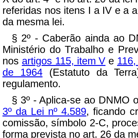
referidas nos itens I a IV e a 
da mesma lei.
§ 2º - Caberão ainda ao D
Ministério do Trabalho e Pre
nos
artigos 115, item V
e
116,
de 1964
(Estatuto da Terr
regulamento.
§ 3º - Aplica-se ao DNMO o
3º da Lei nº 4.589
, ficando 
comissão, símbolo 2-C, proce
forma prevista no art. 26 da m