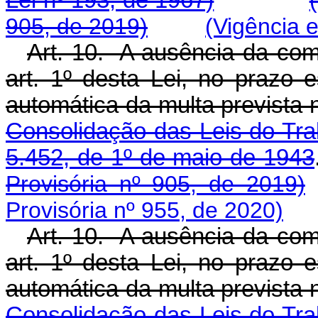
Lei nº 193, de 1967)
905, de 2019)
(Vigência 
Art. 10. A ausência da com
art. 1º desta Lei, no prazo e
automática da multa prevista
Consolidação das Leis do Tra
5.452, de 1º de maio de 1943
Provisória nº 905, de 2019)
Provisória nº 955, de 2020)
Art. 10. A ausência da com
art. 1º desta Lei, no prazo e
automática da multa prevista
Consolidação das Leis do Tra