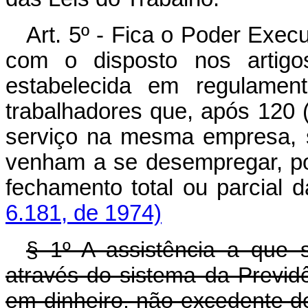
Art. 5º - Fica o Poder Execu
com o disposto nos artigo
estabelecida em regulamen
trabalhadores que, após 120 (
serviço na mesma empresa, 
venham a se desempregar, po
fechamento total ou p
6.181, de 1974)
§ 1º A assistência a que s
através do sistema da Previdê
em dinheiro, não excedente de