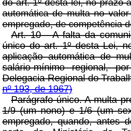
do art. 1º desta lei, no prazo 
automática de multa no valor
empregado, de competência do
Art. 10 - A falta da comun
único do art. 1º desta Lei, n
aplicação automática de mu
salário-mínimo regional, p
Delegacia Regional do 
nº 193, de 1967)
Parágrafo único. A multa pre
1/9 (um nono) e 1/6 (um sext
empregado, quando, antes de