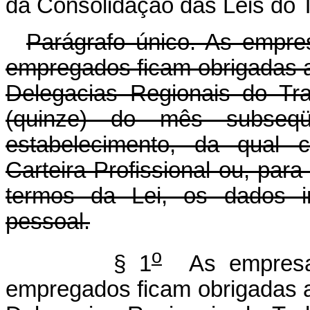
da Consolidação das Leis do 
Parágrafo único. As empre
empregados ficam obrigadas a
Delegacias Regionais do Tr
(quinze) do mês subseqü
estabelecimento, da qual 
Carteira Profissional ou, par
termos da Lei, os dados in
pessoal.
o
§ 1
As empresas
empregados ficam obrigadas a