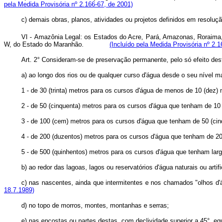
pela Medida Provisória nº 2.166-67, de 2001)
c) demais obras, planos, atividades ou projetos definidos em
VI - Amazônia Legal: os Estados do Acre, Pará, Amazonas, Roraima,
W, do Estado do Maranhão.
(Incluído pela Medida Provisória nº 2.1
Art. 2° Consideram-se de preservação permanente, pelo só efeito dest
a) ao longo dos rios ou de qualquer curso d'água desde o seu nível ma
1 - de 30 (trinta) metros para os cursos d'água de menos de 10 (dez) 
2 - de 50 (cinquenta) metros para os cursos d'água que tenham de 10 
3 - de 100 (cem) metros para os cursos d'água que tenham de 50 (cin
4 - de 200 (duzentos) metros para os cursos d'água que tenham de 20
5 - de 500 (quinhentos) metros para os cursos d'água que tenham larg
b) ao redor das lagoas, lagos ou reservatórios d'água naturais ou artifi
c) nas nascentes, ainda que intermitentes e nos chamados "olhos d'á
18.7.1989)
d) no topo de morros, montes, montanhas e serras;
e) nas encostas ou partes destas, com declividade superior a 45°, eq