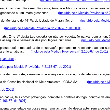
Pará, Amazonas, Roraima, Rondônia, Amapá e Mato Grosso e nas regiões sit
to-grossense ou sul-mato-grossense;
(Incluído pela Medida Provisória nº 
leste do Meridiano de 44º W, do Estado do Maranhão; e
(Incluído pela Medid
ís;
(Incluído pela Medida Provisória nº 2.166-67, de 2001)
o
o
 arts. 2
e 3
desta Lei, coberta ou não por vegetação nativa, com a função
o solo e assegurar o bem-estar das populações humanas;
(Incluído pela Medid
ou posse rural, excetuada a de preservação permanente, necessária ao uso su
auna e flora nativas;
(Incluído pela Medida Provisória nº 2.166-67, de 2001)
7, de 2001)
luído pela Medida Provisória nº 2.166-67, de 2001)
públicos de transporte, saneamento e energia e aos serviços de telecomuni
esolução do Conselho Nacional de Meio Ambiente - CONAMA;
(Incluído pela 
, de 2001)
ção nativa, tais como: prevenção, combate e controle do fogo, controle da er
 2.166-67, de 2001)
 pequena propriedade ou posse rural familiar, que não descaracterizem a c