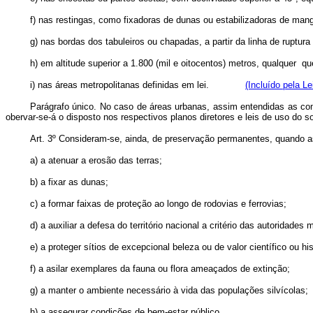
f) nas restingas, como fixadoras de dunas ou estabilizadoras de man
g) nas bordas dos tabuleiros ou chapadas, a partir da linha de ruptur
h) em altitude superior a 1.800 (mil e oitocentos) metros, qualquer q
i) nas áreas metropolitanas definidas em lei.
(Incluído pela Le
Parágrafo único. No caso de áreas urbanas, assim entendidas as com
obervar-se-á o disposto nos respectivos planos diretores e leis de uso do sol
Art. 3º Consideram-se, ainda, de preservação permanentes, quando as
a) a atenuar a erosão das terras;
b) a fixar as dunas;
c) a formar faixas de proteção ao longo de rodovias e ferrovias;
d) a auxiliar a defesa do território nacional a critério das autoridades m
e) a proteger sítios de excepcional beleza ou de valor científico ou his
f) a asilar exemplares da fauna ou flora ameaçados de extinção;
g) a manter o ambiente necessário à vida das populações silvícolas;
h) a assegurar condições de bem-estar público.