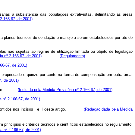
rias à subsistência das populações extrativistas, delimitando as áreas
2.166-67, de 2001)
ia a planos técnicos de condução e manejo a serem estabelecidos por ato do
s não sujeitas ao regime de utilização limitada ou objeto de legislação
a nº 2.166-67, de 2001)
(Regulamento)
166-67, de 2001)
 na propriedade e quinze por cento na forma de compensação em outra área,
7, de 2001)
do País; e
(Incluído pela Medida Provisória nº 2.166-67, de 2001)
a nº 2.166-67, de 2001)
ces contidos nos incisos I e II deste artigo.
(Redação dada pela Medida
princípios e critérios técnicos e científicos estabelecidos no regulamento,
a nº 2.166-67, de 2001)