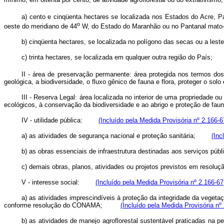
a) cento e cinqüenta hectares se localizada nos Estados do Acre, 
o
oeste do meridiano de 44
W, do Estado do Maranhão ou no Pantanal ma
b) cinqüenta hectares, se localizada no polígono das secas ou a 
c) trinta hectares, se localizada em qualquer outra região do Pa
II - área de preservação permanente: área protegida nos termos dos
geológica, a biodiversidade, o fluxo gênico de fauna e flora, proteger 
III - Reserva Legal: área localizada no interior de uma propriedade 
ecológicos, à conservação da biodiversidade e ao abrigo e proteção de f
IV - utilidade pública:
(Incluído pela Medida Provisória nº 2.166-6
a) as atividades de segurança nacional e proteção sanitária;
(Inc
b) as obras essenciais de infraestrutura destinadas aos serviços 
c) demais obras, planos, atividades ou projetos previstos em r
V - interesse social:
(Incluído pela Medida Provisória nº 2.166-67
a) as atividades imprescindíveis à proteção da integridade da vegeta
conforme resolução do CONAMA;
(Incluído pela Medida Provisória nº
b) as atividades de manejo agroflorestal sustentável praticadas na