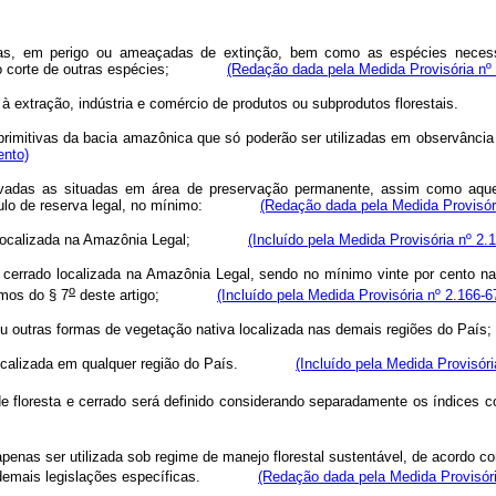
micas, em perigo ou ameaçadas de extinção, bem como as espécies necessá
eas, o corte de outras espécies;
(Redação dada pela Medida Provisória nº 
 à extração, indústria e comércio de produtos ou subprodutos florestais.
s primitivas da bacia amazônica que só poderão ser utilizadas em observânc
ento)
lvadas as situadas em área de preservação permanente, assim como aquela
a título de reserva legal, no mínimo:
(Redação dada pela Medida Provisóri
oresta localizada na Amazônia Legal;
(Incluído pela Medida Provisória nº 2.
a de cerrado localizada na Amazônia Legal, sendo no mínimo vinte por cento
o
rmos do § 7
deste artigo;
(Incluído pela Medida Provisória nº 2.166-6
resta ou outras formas de vegetação nativa localizada nas demais regiões 
rais localizada em qualquer região do País.
(Incluído pela Medida Provisóri
 de floresta e cerrado será definido considerando separadamente os índi
nas ser utilizada sob regime de manejo florestal sustentável, de acordo com 
das demais legislações específicas.
(Redação dada pela Medida Provisóri