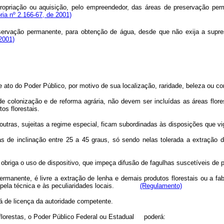
apropriação ou aquisição, pelo empreendedor, das áreas de preservação pe
ria nº 2.166-67, de 2001)
ervação permanente, para obtenção de água, desde que não exija a supr
2001)
e ato do Poder Público, por motivo de sua localização, raridade, beleza ou c
s de colonização e de reforma agrária, não devem ser incluídas as áreas flo
os florestais.
m outras, sujeitas a regime especial, ficam subordinadas às disposições que v
as de inclinação entre 25 a 45 graus, só sendo nelas tolerada a extração 
obriga o uso de dispositivo, que impeça difusão de fagulhas suscetíveis de 
ermanente, é livre a extração de lenha e demais produtos florestais ou a f
ela técnica e às peculiaridades locais.
(Regulamento)
rá de licença da autoridade competente.
as florestas, o Poder Público Federal ou Estadual poderá: