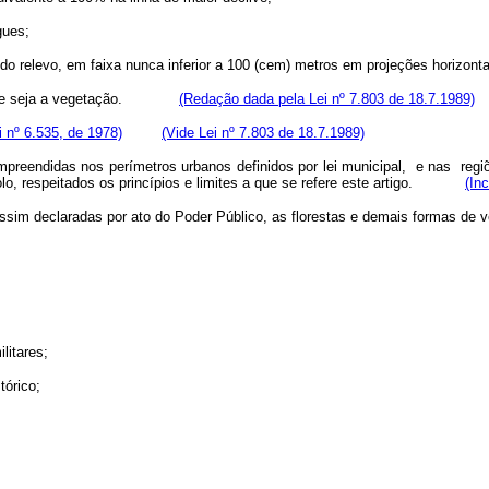
gues;
a do relevo, em faixa nunca inferior a 100 (cem) metros em projeções horizont
ue seja a vegetação.
(Redação dada pela Lei nº 7.803 de 18.7.1989)
i nº 6.535, de 1978)
(Vide Lei nº 7.803 de 18.7.1989)
preendidas nos perímetros urbanos definidos por lei municipal, e nas regiõ
o, respeitados os princípios e limites a que se refere este artigo.
(In
sim declaradas por ato do Poder Público, as florestas e demais formas de v
ilitares;
tórico;