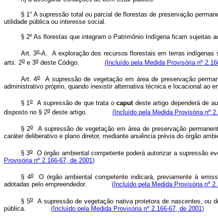
§ 1° A supressão total ou parcial de florestas de preservação perma
utilidade pública ou interesse social.
§ 2º As florestas que integram o Patrimônio Indígena ficam sujeitas a
o
Art. 3
-A. A exploração dos recursos florestais em terras indígenas
o
o
arts. 2
e 3
deste Código.
(Incluído pela Medida Provisória nº 2.16
o
Art. 4
A supressão de vegetação em área de preservação permanent
administrativo próprio, quando inexistir alternativa técnica e locacio
o
§ 1
A supressão de que trata o
caput
deste artigo dependerá de au
o
disposto no § 2
deste artigo.
(Incluído pela Medida Provisória nº 2
o
§ 2
A supressão de vegetação em área de preservação permanente 
caráter deliberativo e plano diretor, mediante anuência prévia do órg
o
§ 3
O órgão ambiental competente poderá autorizar a supressão 
Provisória nº 2.166-67, de 2001)
o
§ 4
O órgão ambiental competente indicará, previamente à emiss
adotadas pelo empreendedor.
(Incluído pela Medida Provisória nº 2
o
§ 5
A supressão de vegetação nativa protetora de nascentes, ou de 
pública.
(Incluído pela Medida Provisória nº 2.166-67, de 2001)