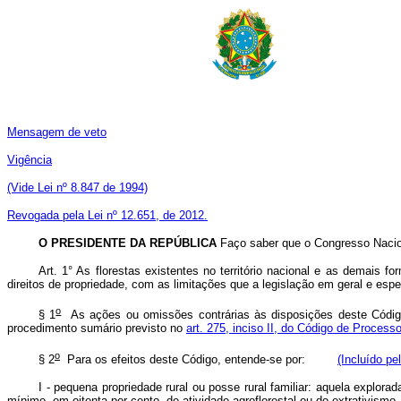
Mensagem de veto
Vigência
(Vide Lei nº 8.847 de 1994)
Revogada pela Lei nº 12.651, de 2012.
O PRESIDENTE DA REPÚBLICA
Faço saber que o Congresso Nacion
Art. 1° As florestas existentes no território nacional e as demais
direitos de propriedade, com as limitações que a legislação em geral e esp
o
§ 1
As ações ou omissões contrárias às disposições deste Código 
procedimento sumário previsto no
art. 275, inciso II, do Código de Processo
o
§ 2
Para os efeitos deste Código, entende-se por:
(Incluído pe
I - pequena propriedade rural ou posse rural familiar: aquela explora
mínimo, em oitenta por cento, de atividade agroflorestal ou do extrativ