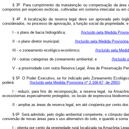
o
§ 3
Para cumprimento da manutenção ou compensação da área de res
compostos por espécies exóticas, cultivadas em sistema intercalar 
o
§ 4
A localização da reserva legal deve ser aprovada pelo órgão
considerados, no processo de aprovação, a função social da propriedad
I - o plano de bacia hidrográfica;
(Incluído pela Medida Provis
II - o plano diretor municipal;
(Incluído pela Medida Provisória
III - o zoneamento ecológico-econômico;
(Incluído pela Medid
IV - outras categorias de zoneamento ambiental; e
(Incluído 
V - a proximidade com outra Reserva Legal, Área de Preservação
o
§ 5
O Poder Executivo, se for indicado pelo Zoneamento Ecológico
poderá:
(Incluído pela Medida Provisória nº 2.166-67, de 2001)
I - reduzir, para fins de recomposição, a reserva legal, na Amazô
ecossistemas especialmente protegidos, os locais de expressiva biodi
II - ampliar as áreas de reserva legal, em até cinqüenta por cento dos
o
§ 6
Será admitido, pelo órgão ambiental competente, o cômputo das 
conversão de novas áreas para o uso alternativo do solo, e quando a 
I - oitenta por cento da propriedade rural localizada na Amazô