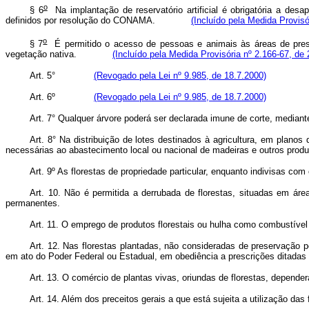
o
§ 6
Na implantação de reservatório artificial é obrigatória a des
definidos por resolução do CONAMA.
(Incluído pela Medida Provisó
o
§ 7
É permitido o acesso de pessoas e animais às áreas de pres
vegetação nativa.
(Incluído pela Medida Provisória nº 2.166-67, de 
Art. 5°
(Revogado pela Lei nº 9.985, de 18.7.2000)
Art. 6º
(Revogado pela Lei nº 9.985, de 18.7.2000)
Art. 7° Qualquer árvore poderá ser declarada imune de corte, mediant
Art. 8° Na distribuição de lotes destinados à agricultura, em plano
necessárias ao abastecimento local ou nacional de madeiras e outros produt
Art. 9º As florestas de propriedade particular, enquanto indivisas co
Art. 10. Não é permitida a derrubada de florestas, situadas em áre
permanentes.
Art. 11. O emprego de produtos florestais ou hulha como combustível 
Art. 12. Nas florestas plantadas, não consideradas de preservação p
em ato do Poder Federal ou Estadual, em obediência a prescrições ditadas p
Art. 13. O comércio de plantas vivas, oriundas de florestas, depende
Art. 14. Além dos preceitos gerais a que está sujeita a utilização d