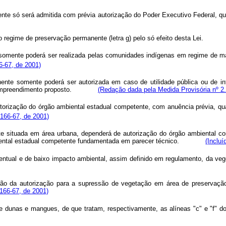
nente só será admitida com prévia autorização do Poder Executivo Federal, qu
o regime de preservação permanente (letra g) pelo só efeito desta Lei.
 somente poderá ser realizada pelas comunidades indígenas em regime de mane
6-67, de 2001)
e somente poderá ser autorizada em caso de utilidade pública ou de int
nal ao empreendimento proposto.
(Redação dada pela Medida Provisória nº 2
torização do órgão ambiental estadual competente, com anuência prévia, qu
.166-67, de 2001)
situada em área urbana, dependerá de autorização do órgão ambiental c
ão ambiental estadual competente fundamentada em parecer técnico.
(Incluí
eventual e de baixo impacto ambiental, assim definido em regulamento
ão da autorização para a supressão de vegetação em área de preservaçã
.166-67, de 2001)
dunas e mangues, de que tratam, respectivamente, as alíneas "c" e "f" do 