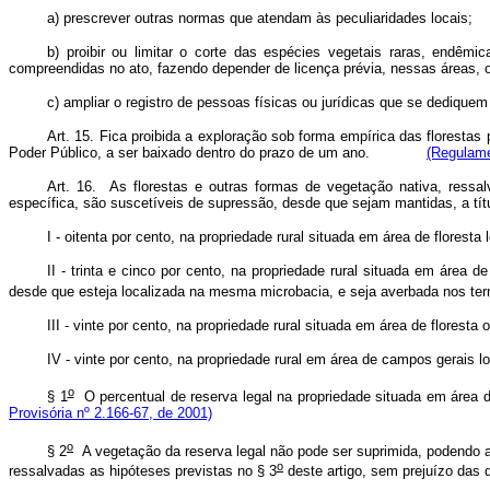
a) prescrever outras normas que atendam às peculiaridades locais;
b) proibir ou limitar o corte das espécies vegetais raras, endê
compreendidas no ato, fazendo depender de licença prévia, nessas ár
c) ampliar o registro de pessoas físicas ou jurídicas que se dediquem
Art. 15. Fica proibida a exploração sob forma empírica das floresta
Poder Público, a ser baixado dentro do prazo de um ano.
(Regulam
Art. 16. As florestas e outras formas de vegetação nativa, ressa
específica, são suscetíveis de supressão, desde que sejam mantidas, 
I - oitenta por cento, na propriedade rural situada em área de fl
II - trinta e cinco por cento, na propriedade rural situada em áre
desde que esteja localizada na mesma microbacia, e seja averbada nos te
III - vinte por cento, na propriedade rural situada em área de flo
IV - vinte por cento, na propriedade rural em área de campos ge
o
§ 1
O percentual de reserva legal na propriedade situada em área
Provisória nº 2.166-67, de 2001)
o
§ 2
A vegetação da reserva legal não pode ser suprimida, podendo ape
o
ressalvadas as hipóteses previstas no § 3
deste artigo, sem prejuízo 