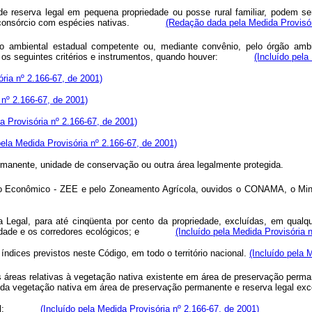
erva legal em pequena propriedade ou posse rural familiar, podem ser co
ou em consórcio com espécies nativas.
(Redação dada pela Medida Provisór
 ambiental estadual competente ou, mediante convênio, pelo órgão ambien
e, e os seguintes critérios e instrumentos, quando houver:
(Incluído pela
ória nº 2.166-67, de 2001)
 nº 2.166-67, de 2001)
a Provisória nº 2.166-67, de 2001)
pela Medida Provisória nº 2.166-67, de 2001)
 Permanente, unidade de conservação ou outra área legalmente protegid
 Econômico - ZEE e pelo Zoneamento Agrícola, ouvidos o CONAMA, o Minist
nia Legal, para até cinqüenta por cento da propriedade, excluídas, em qua
versidade e os corredores ecológicos; e
(Incluído pela Medida Provisória 
 índices previstos neste Código, em todo o território nacional.
(Incluído pela 
áreas relativas à vegetação nativa existente em área de preservação perman
soma da vegetação nativa em área de preservação permanente e reserva l
nia Legal;
(Incluído pela Medida Provisória nº 2.166-67, de 2001)