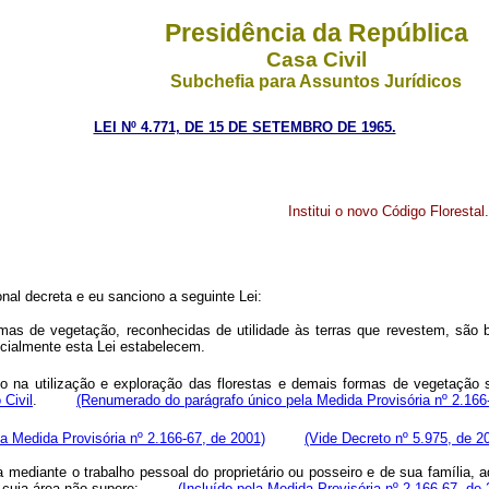
Presidência da República
Casa Civil
Subchefia para Assuntos Jurídicos
LEI Nº 4.771, DE 15 DE SETEMBRO DE 1965.
Institui o novo Código Florestal.
al decreta e eu sanciono a seguinte Lei:
 formas de vegetação, reconhecidas de utilidade às terras que revestem, s
ecialmente esta Lei estabelecem.
na utilização e exploração das florestas e demais formas de vegetação s
 Civil
.
(Renumerado do parágrafo único pela Medida Provisória nº 2.166
la Medida Provisória nº 2.166-67, de 2001)
(Vide Decreto nº 5.975, de 2
da mediante o trabalho pessoal do proprietário ou posseiro e de sua família, a
ismo, cuja área não supere:
(Incluído pela Medida Provisória nº 2.166-67, de 