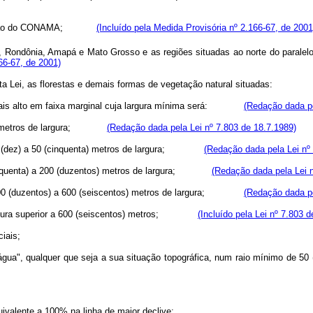
 resolução do CONAMA;
(Incluído pela Medida Provisória nº 2.166-67, de 2001
 Rondônia, Amapá e Mato Grosso e as regiões situadas ao norte do paralel
66-67, de 2001)
a Lei, as florestas e demais formas de vegetação natural situadas:
is alto em faixa marginal cuja largura mínima será:
(Redação dada pe
metros de largura;
(Redação dada pela Lei nº 7.803 de 18.7.1989)
(dez) a 50 (cinquenta) metros de largura;
(Redação dada pela Lei nº
quenta) a 200 (duzentos) metros de largura;
(Redação dada pela Lei n
0 (duzentos) a 600 (seiscentos) metros de largura;
(Redação dada pe
ura superior a 600 (seiscentos) metros;
(Incluído pela Lei nº 7.803 
ciais;
gua", qualquer que seja a sua situação topográfica, num raio mínimo de 50 (
uivalente a 100% na linha de maior declive;