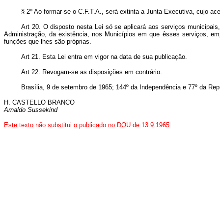
§ 2º Ao formar-se o C.F.T.A., será extinta a Junta Executiva, cujo ac
Art 20. O disposto nesta Lei só se aplicará aos serviços municipa
Administração, da existência, nos Municípios em que êsses serviços, em
funções que lhes são próprias.
Art 21. Esta Lei entra em vigor na data de sua publicação.
Art 22. Revogam-se as disposições em contrário.
Brasília, 9 de setembro de 1965; 144º da Independência e 77º da Rep
H. CASTELLO BRANCO
Arnaldo Sussekind
Este texto não substitui o publicado no DOU de 13.9.1965