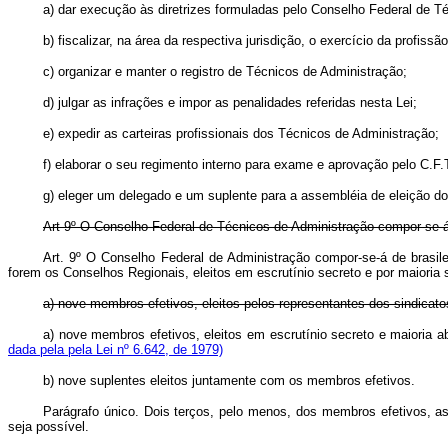
a) dar execução às diretrizes formuladas pelo Conselho Federal de T
b) fiscalizar, na área da respectiva jurisdição, o exercício da profiss
c) organizar e manter o registro de Técnicos de Administração;
d) julgar as infrações e impor as penalidades referidas nesta Lei;
e) expedir as carteiras profissionais dos Técnicos de Administração;
f) elaborar o seu regimento interno para exame e aprovação pelo C.F.
g) eleger um delegado e um suplente para a assembléia de eleição d
Art 9º O Conselho Federal de Técnicos de Administração compor-se-á d
Art. 9º O Conselho Federal de Administração compor-se-á de brasile
forem os Conselhos Regionais, eleitos em escrutínio secreto e por maio
a) nove membros efetivos, eleitos pelos representantes dos sindicato
a) nove membros efetivos, eleitos em escrutínio secreto e maioria
dada pela pela Lei nº 6.642, de 1979)
b) nove suplentes eleitos juntamente com os membros efetivos.
Parágrafo único. Dois terços, pelo menos, dos membros efetivos, 
seja possível.