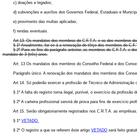
c) doações e legados;
d) subvenções e auxílios dos Governos Federal, Estaduais e Municipai
e) provimento das multas aplicadas;
f) rendas eventuais.
Art 13. Os mandatos dos membros do C.F.T.A. e os dos membros dos 
§ 1º Anualmente, far-se-á a renovação do têrço dos membros do C.F.
§ 2º Para os fins do parágrafo anterior, os membros do C.F.T.A. e dos 
mandato de 3 (três) anos.
Art. 13 Os mandatos dos membros do Conselho Federal e dos Cons
Parágrafo único. A renovação dos mandatos dos membros dos Consel
Art 14. Só poderão exercer a profissão de Técnico de Administração os
§ 1º A falta do registro torna ilegal, punível, o exercício da profissão
§ 2º A carteira profissional servirá de prova para fins de exercício prof
Art 15. Serão obrigatoriamente registrados nos C.R.T.A. as emprêsas
§ 1º
VETADO.
§ 2º O registro a que se referem êste artigo
VETADO
será feito gratu