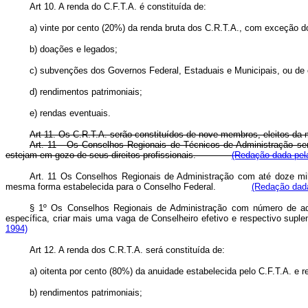
Art 10. A renda do C.F.T.A. é constituída de:
a) vinte por cento (20%) da renda bruta dos C.R.T.A., com exceção 
b) doações e legados;
c) subvenções dos Governos Federal, Estaduais e Municipais, ou de 
d) rendimentos patrimoniais;
e) rendas eventuais.
Art 11. Os C.R.T.A. serão constituídos de nove membros, eleitos da 
Art. 11 - Os Conselhos Regionais de Técnicos de Administração ser
estejam em gozo de seus direitos profissionais.
(Redação dada pela
Art. 11 Os Conselhos Regionais de Administração com até doze mil a
mesma forma estabelecida para o Conselho Federal.
(Redação dada
§ 1º
Os Conselhos Regionais de Administração com número de admi
específica, criar mais uma vaga de Conselheiro efetivo e respectivo su
1994)
Art 12. A renda dos C.R.T.A. será constituída de:
a) oitenta por cento (80%) da anuidade estabelecida pelo C.F.T.A. e r
b) rendimentos patrimoniais;