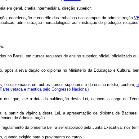
ria em geral, chefia intermediária, direção superior;
ntação, coordenação e contrôle dos trabalhos nos campos da administração
V
es públicas, administração mercadológica, administração de produção, relaç
vo:
 no Brasil, em cursos regulares de ensino superior, oficial, oficializado ou
o, após a revalidação do diploma no Ministério da Educação e Cultura, bem
es, ou diplomados em outros cursos superiores e de ensino médio, contem,
n
(Parte vetada e mantida pelo Congresso Nacional)
ação dos que, até a data da publicação desta Lei, ocupem o cargo de Téc
ria, a partir da vigência desta Lei, a apresentação de diploma de Bachare
Técnico de Administração.
o regulamento da presente Lei, a ser elaborado pela Junta Executiva, nos têrm
o, quando exigido para o provimento do cargo.