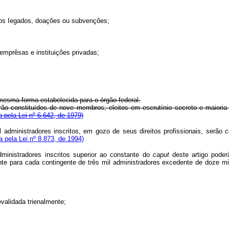
dos Iegados, doações ou subvenções;
emprêsas e instituições privadas;
mesma forma estabelecida para o órgão federal.
ão constituídos de nove membros, eleitos em escrutínio secreto e maioria
 pela Lei nº 6.642, de 1979)
dministradores inscritos, em gozo de seus direitos profissionais, serão c
 pela Lei nº 8.873, de 1994)
nistradores inscritos superior ao constante do
caput
deste artigo pode
plente para cada contingente de três mil administradores excedente de do
evalidada trienalmente;