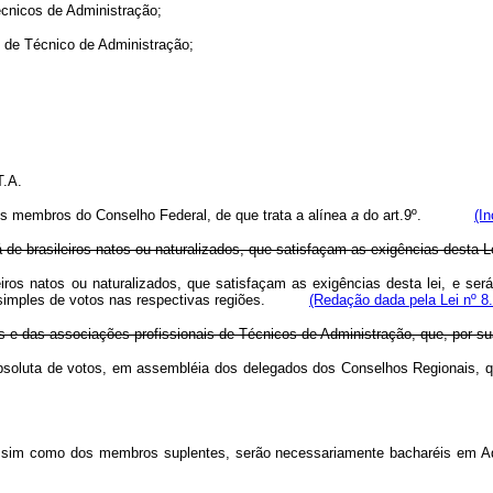
écnicos de Administração;
ão de Técnico de Administração;
T.A.
os membros do Conselho Federal, de que trata a alínea
a
do art.9º.
(In
e brasileiros natos ou naturalizados, que satisfaçam as exigências desta Lei
iros natos ou naturalizados, que satisfaçam as exigências desta lei, e ser
ria simples de votos nas respectivas regiões.
(Redação dada pela Lei nº 8
s e das associações profissionais de Técnicos de Administração, que, por sua
 absoluta de votos, em assembléia dos delegados dos Conselhos Regionais,
assim como dos membros suplentes, serão necessariamente bacharéis em Ad