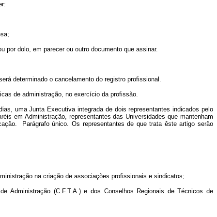
er:
esa;
 ou por dolo, em parecer ou outro documento que assinar.
será determinado o cancelamento do registro profissional.
cas de administração, no exercício da profissão.
dias, uma Junta Executiva integrada de dois representantes indicados pelo
haréis em Administração, representantes das Universidades que mantenham
cação. Parágrafo único. Os representantes de que trata êste artigo serão
ministração na criação de associações profissionais e sindicatos;
s de Administração (C.F.T.A.) e dos Conselhos Regionais de Técnicos de