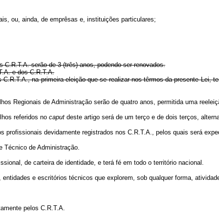
s, ou, ainda, de emprêsas e, instituições particulares;
C.R.T.A. serão de 3 (três) anos, podendo ser renovados.
T.A. e dos C.R.T.A.
C.R.T.A., na primeira eleição que se realizar nos têrmos da presente Lei, terã
elhos Regionais de Administração serão de quatro anos, permitida uma 
hos referidos no
caput
deste artigo será de um terço e de dois terços, alter
 profissionais devidamente registrados nos C.R.T.A., pelos quais será expedi
 de Técnico de Administração.
issional, de carteira de identidade, e terá fé em todo o território nacional.
, entidades e escritórios técnicos que explorem, sob qualquer forma, ativida
itamente pelos C.R.T.A.