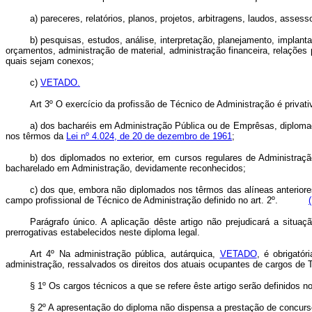
a) pareceres, relatórios, planos, projetos, arbitragens, laudos, assesso
b) pesquisas, estudos, análise, interpretação, planejamento, impla
orçamentos, administração de material, administração financeira, relaçõ
quais sejam conexos;
c)
VETADO.
Art 3º O exercício da profissão de Técnico de Administração é privati
a) dos bacharéis em Administração Pública ou de Emprêsas, diplomados
nos têrmos da
Lei nº 4.024, de 20 de dezembro de 1961
;
b) dos diplomados no exterior, em cursos regulares de Administraçã
bacharelado em Administração, devidamente reconhecidos;
c) dos que, embora não diplomados nos têrmos das alíneas anterior
campo profissional de Técnico de Administração definido no art. 2º.
Parágrafo único. A aplicação dêste artigo não prejudicará a situ
prerrogativas estabelecidos neste diploma legal.
Art 4º Na administração pública, autárquica,
VETADO
, é obrigató
administração, ressalvados os direitos dos atuais ocupantes de cargos de 
§ 1º Os cargos técnicos a que se refere êste artigo serão definidos n
§ 2º A apresentação do diploma não dispensa a prestação de concurs