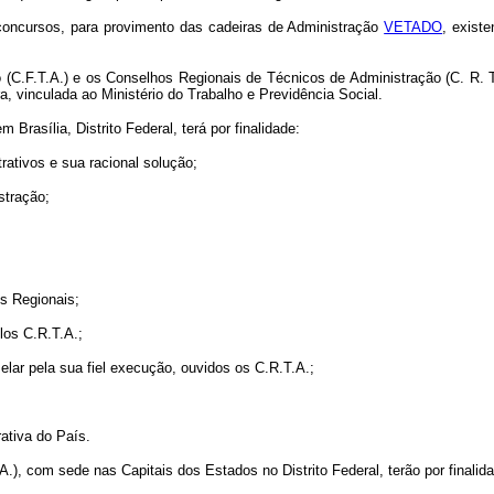
 concursos, para provimento das cadeiras de Administração
VETADO
, exist
 (C.F.T.A.) e os Conselhos Regionais de Técnicos de Administração (C. R. T
ra, vinculada ao Ministério do Trabalho e Previdência Social.
rasília, Distrito Federal, terá por finalidade:
ativos e sua racional solução;
stração;
os Regionais;
los C.R.T.A.;
elar pela sua fiel execução, ouvidos os C.R.T.A.;
ativa do País.
), com sede nas Capitais dos Estados no Distrito Federal, terão por finalid