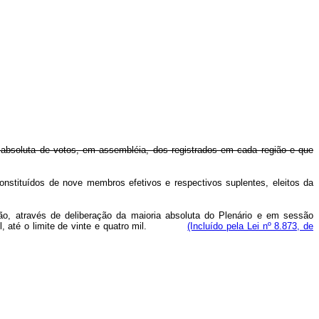
 absoluta de votos, em assembléia, dos registrados em cada região e que
onstituídos de nove membros efetivos e respectivos suplentes, eleitos da
rão, através de deliberação da maioria absoluta do Plenário e em sessão
ze mil, até o limite de vinte e quatro mil.
(Incluído pela Lei nº 8.873, de