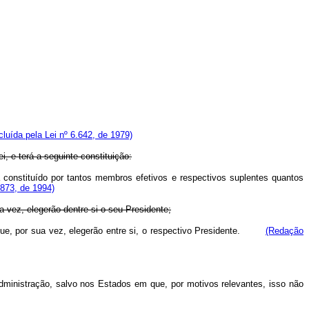
cluída pela Lei nº 6.642, de 1979)
, e terá a seguinte constituição:
á constituído por tantos membros efetivos e respectivos suplentes quantos
.873, de 1994)
 vez, elegerão dentre si o seu Presidente;
 que, por sua vez, elegerão entre si, o respectivo Presidente.
(Redação
ministração, salvo nos Estados em que, por motivos relevantes, isso não