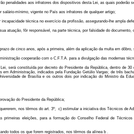
o penalidades aos infratores dos dispositivos desta Lei, as quais poderão s
 salário-mínimo, vigente no País aos infratores de qualquer artigo;
 incapacidade técnica no exercício da profissão, assegurando-lhe ampla def
sua atuação, fôr responsável, na parte técnica, por falsidade do documento,
prazo de cinco anos, após a primeira, além da aplicação da multa em dôbro, 
ministração cooperarão com o C.F.T.A. para a divulgação das modernas técni
ei, será constituída por decreto do Presidente da República, dentro de 30 
s em Administração, indicados pela Fundação Getúlio Vargas; de três bac
iversidade de Brasília e os outros dois por indicação do Ministro da Edu
aprovação do Presidente da República;
quererem, nos têrmos do art. 3º; c) estimular a iniciativa dos Técnicos de Ad
 das primeiras eleições, para a formação do Conselho Federal de Técnico
votando todos os que forem registrados, nos têrmos da alínea b .