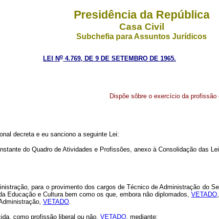
Presidência da República
Casa Civil
Subchefia para Assuntos Jurídicos
o
LEI N
4.769, DE 9 DE SETEMBRO DE 1965.
Dispõe sôbre o exercício da profissão
onal decreta e eu sanciono a seguinte Lei:
onstante do Quadro de Atividades e Profissões, anexo à Consolidação das Le
nistração, para o provimento dos cargos de Técnico de Administração do Ser
io da Educação e Cultura bem como os que, embora não diplomados,
VETADO
 Administração,
VETADO
.
cida, como profissão liberal ou não,
VETADO
, mediante: