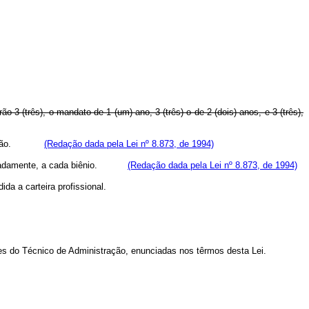
o 3 (três), o mandato de 1 (um) ano, 3 (três) o de 2 (dois) anos, e 3 (três),
reeleição.
(Redação dada pela Lei nº 8.873, de 1994)
nadamente, a cada biênio.
(Redação dada pela Lei nº 8.873, de 1994)
da a carteira profissional.
des do Técnico de Administração, enunciadas nos têrmos desta Lei.