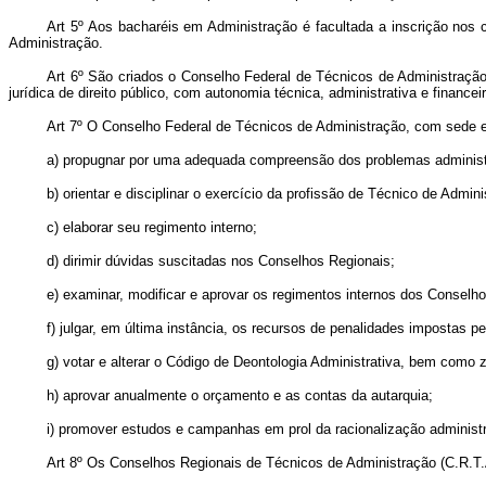
Art 5º Aos bacharéis em Administração é facultada a inscrição nos
Administração.
Art 6º São criados o Conselho Federal de Técnicos de Administração
jurídica de direito público, com autonomia técnica, administrativa e financei
Art 7º O Conselho Federal de Técnicos de Administração, com sede em B
a) propugnar por uma adequada compreensão dos problemas administr
b) orientar e disciplinar o exercício da profissão de Técnico de Admini
c) elaborar seu regimento interno;
d) dirimir dúvidas suscitadas nos Conselhos Regionais;
e) examinar, modificar e aprovar os regimentos internos dos Conselh
f) julgar, em última instância, os recursos de penalidades impostas pe
g) votar e alterar o Código de Deontologia Administrativa, bem como z
h) aprovar anualmente o orçamento e as contas da autarquia;
i) promover estudos e campanhas em prol da racionalização administr
Art 8º Os Conselhos Regionais de Técnicos de Administração (C.R.T.A.