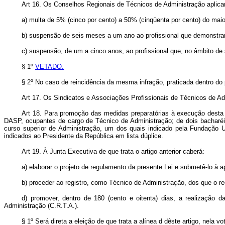
Art 16. Os Conselhos Regionais de Técnicos de Administração aplicarã
a) multa de 5% (cinco por cento) a 50% (cinqüenta por cento) do maior
b) suspensão de seis meses a um ano ao profissional que demonstrar
c) suspensão, de um a cinco anos, ao profissional que, no âmbito de 
§ 1º
VETADO.
§ 2º No caso de reincidência da mesma infração, praticada dentro do 
Art 17. Os Sindicatos e Associações Profissionais de Técnicos de Ad
Art 18. Para promoção das medidas preparatórias à execução desta L
DASP, ocupantes de cargo de Técnico de Administração; de dois bacharéi
curso superior de Administração, um dos quais indicado pela Fundação Un
indicados ao Presidente da República em lista dúplice.
Art 19. À Junta Executiva de que trata o artigo anterior caberá:
a) elaborar o projeto de regulamento da presente Lei e submetê-lo à 
b) proceder ao registro, como Técnico de Administração, dos que o re
d) promover, dentro de 180 (cento e oitenta) dias, a realização
Administração (C.R.T.A.).
§ 1º Será direta a eleição de que trata a alínea d dêste artigo, nela 