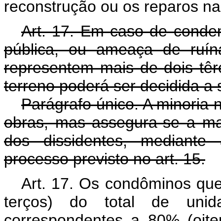
reconstrução ou os reparos na
Art. 17. Em caso de conden
pública, ou ameaça de ruín
representem mais de dois têr
terreno poderá ser decidida a
Parágrafo único. A minoria n
obras, mas assegura-se a maio
dos dissidentes, mediante a
processo previsto no art. 15.
Art. 17. Os condôminos que
terços) do total de unid
correspondentes a 80% (oite