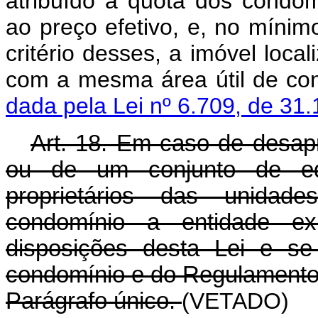
atribuído à quota dos condô
ao preço efetivo, e, no mínimo
critério desses, a imóvel loc
com a mesma área út
dada pela Lei nº 6.709, de 31
Art. 18. Em caso de desapr
ou de um conjunto de edi
proprietários das unidade
condomínio a entidade exp
disposições desta Lei e s
condomínio e do Regulamento 
Parágrafo único.
(VETADO)