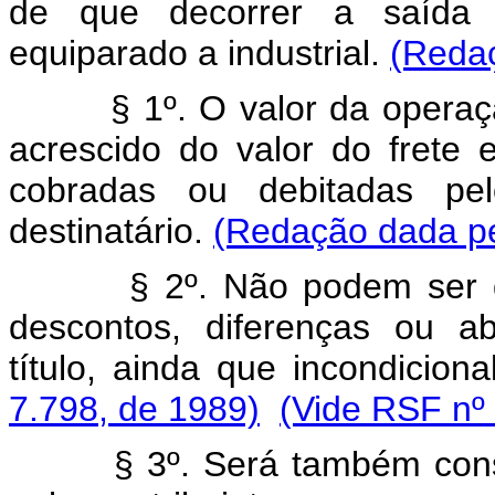
de que decorrer a saída d
equiparado a industrial.
(Redaç
§ 1º. O valor da operação
acrescido do valor do frete
cobradas ou debitadas pel
destinatário.
(Redação dada pe
§ 2º. Não podem ser dedu
descontos, diferenças ou a
título, ainda que incondicion
7.798, de 1989)
(Vide RSF nº
§ 3º. Será também consid