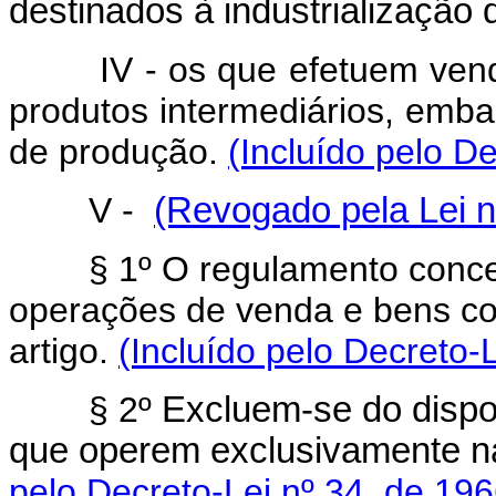
destinados à industrialização
IV - os que efetuem vendas
produtos intermediários, emb
de produção.
(Incluído pelo D
V -
(Revogado pela Lei n
§ 1º O regulamento conceitua
operações de venda e bens co
artigo.
(Incluído pelo Decreto-
§ 2º
Excluem-se do dispos
que operem exclusivamente n
pelo Decreto-Lei nº 34, de 196