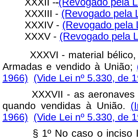
XXXII -
(Revogado pela Le
XXXIII -
(Revogado pela L
XXXIV -
(Revogado pela L
XXXV -
(Revogado pela L
XXXVI - material bélico, 
Armadas e vendido à União;
1966)
(Vide Lei nº 5.330, de 
XXXVII - as aeronaves de u
quando vendidas à União.
(
1966)
(Vide Lei nº 5.330, de 
§ 1º No caso o inciso I, q