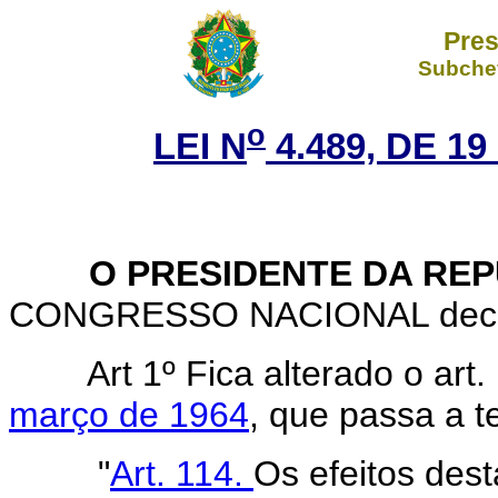
Pres
Subchef
o
LEI N
4.489, DE 1
O PRESIDENTE DA REP
CONGRESSO NACIONAL decreta
Art 1º Fica alterado o art
março de 1964
, que passa a t
"
Art. 114.
Os efeitos dest