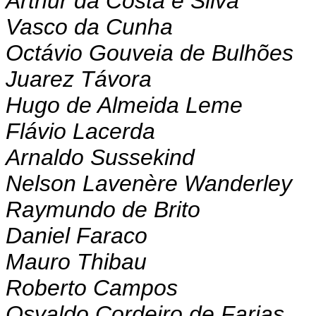
Arthur da Costa e Silva
Vasco da Cunha
Octávio Gouveia de Bulhões
Juarez Távora
Hugo de Almeida Leme
Flávio Lacerda
Arnaldo Sussekind
Nelson Lavenère Wanderley
Raymundo de Brito
Daniel Faraco
Mauro Thibau
Roberto Campos
Osvaldo Cordeiro de Farias