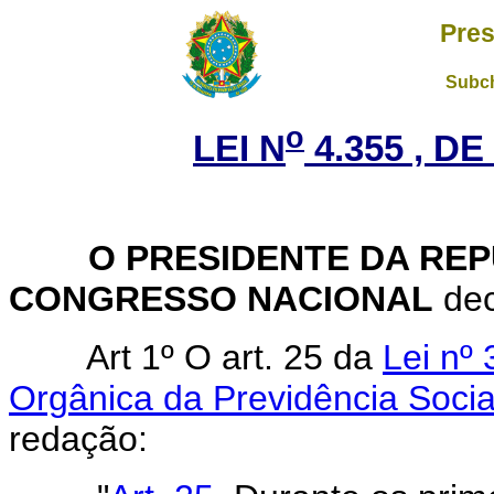
Pres
Subch
o
LEI N
4.355 , DE
O PRESIDENTE DA REP
CONGRESSO NACIONAL
dec
Art 1º O art. 25 da
Lei nº
Orgânica da Previdência Socia
redação: