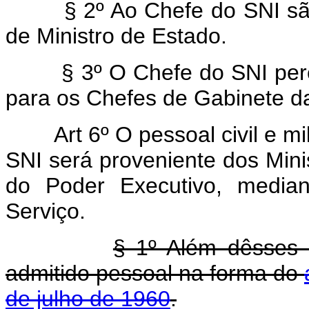
§ 2º Ao Chefe do SNI são 
de Ministro de Estado.
§ 3º O Chefe do SNI perce
para os Chefes de Gabinete da
Art 6º O pessoal civil e m
SNI será proveniente dos Mini
do Poder Executivo, median
Serviço.
§ 1º Além dêsses s
admitido pessoal na forma do
de julho de 1960
.