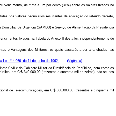
u vencimento, de trinta e um por cento (31%) sôbre os valores fixados no
tidas nos valores pecuniários resultantes da aplicação do referido decreto,
ca Domiciliar de Urgência (SAMDU) e Serviço de Alimentação da Previdência
vencimentos fixados na Tabela do Anexo II desta lei, independentemente de
ntos e Vantagens dos Militares, os quais passarão a ser arranchados nas
 da Lei nº 4.069, de 11 de junho de 1962.
(Vigência)
inete Civil e do Gabinete Militar da Presidência da República, bem como os
ública, em Cr$ 340.000,00 (trezentos e quarenta mil cruzeiros), não se lhes
cional de Telecomunicações, em Cr$ 350.000,00 (trezentos e cinqüenta mil