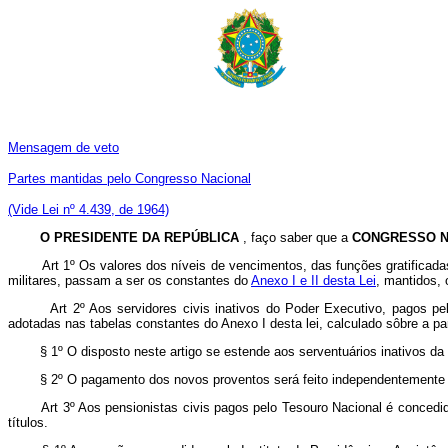
Mensagem de veto
Partes mantidas pelo Congresso Nacional
(Vide Lei nº 4.439, de 1964)
O PRESIDENTE DA REPÚBLICA
, faço saber que a
CONGRESSO N
Art 1º Os valores dos níveis de vencimentos, das funções gratificad
militares, passam a ser os constantes do
Anexo I e II desta Lei
, mantidos, 
Art 2º Aos servidores civis inativos do Poder Executivo, pagos p
adotadas nas tabelas constantes do Anexo I desta lei, calculado sôbre a pa
§ 1º O disposto neste artigo se estende aos serventuários inativos da 
§ 2º O pagamento dos novos proventos será feito independentemente de p
Art 3º Aos pensionistas civis pagos pelo Tesouro Nacional é conced
títulos.