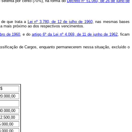
 setenta por cento (70%), na forma do
Decreto nº 51.060, de 26 de julho de
 de que trata a
Lei nº 3.780, de 12 de julho de 1960
, nas mesmas bases
steja mais próximo ao dos respectivos vencimentos.
mbro de 1960
, e do
artigo 6º da Lei nº 4.069, de 11 de junho de 1962
, ficam
assificação de Cargos, enquanto permanecerem nessa situação, excluído o
r$
20.000,00
30.000,00
12.500,00
5.000,00
8.000,00