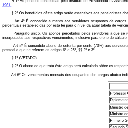
§ 1º As pensões concedidas pelo Instituto de Previdência e Assistênci
1961.
§ 2º Os benefícios dêste artigo serão extensivos aos pensionistas dos 
Art 4º É concedido aumento aos servidores ocupantes de cargos o
percentuais estabelecidas por esta lei para o nível da atual tabela de venc
Parágrafo único. Os abonos percebidos pelos servidores a que se ref
incorporados aos respectivos vencimentos, inclusive para efeito de cálcul
Art 5º É concedido abono de setenta por cento (70%) aos servidor
pessoal a que se referem os artigos 6º e 25º, §§ 2º e 3º.
§ 1º (VETADO).
§ 2º O abono de que trata êste artigo será calculado sôbre os respectiv
Art 6º Os vencimentos mensais dos ocupantes dos cargos abaixo i
Professor Cate
Diplomatas
Ministro de 1ª
Ministro de 2ª
Primeiro Secre
Segundo Secret