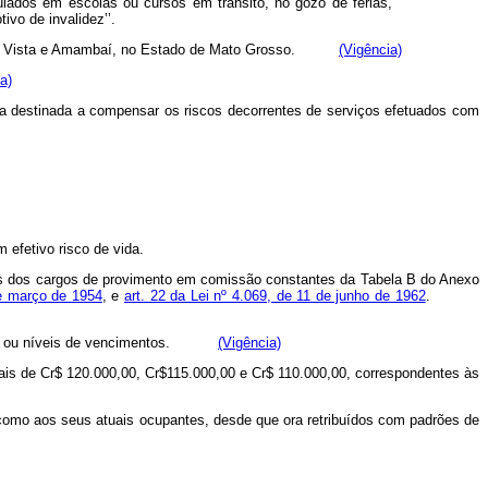
lados em escolas ou cursos em trânsito, no gôzo de férias,
vo de invalidez’’.
 Bela Vista e Amambaí, no Estado de Mato Grosso.
(Vigência)
a)
vida destinada a compensar os riscos decorrentes de serviços efetuados com
efetivo risco de vida.
 aos dos cargos de provimento em comissão constantes da Tabela B do Anexo
de março de 1954
, e
art. 22 da Lei nº 4.069, de 11 de junho de 1962
.
bolos ou níveis de vencimentos.
(Vigência)
is de Cr$ 120.000,00, Cr$115.000,00 e Cr$ 110.000,00, correspondentes às
omo aos seus atuais ocupantes, desde que ora retribuídos com padrões de