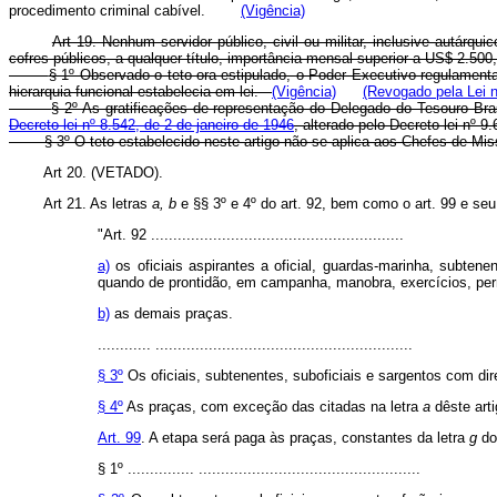
procedimento criminal cabível.
(Vigência)
Art 19. Nenhum servidor público, civil ou militar, inclusive autár
cofres públicos, a qualquer título, importância mensal superior a US$ 2.50
§ 1º Observado o teto ora estipulado, o Poder Executivo regulamenta
hierarquia funcional estabelecia em lei.
(Vigência)
(Revogado pela Lei n
§ 2º As gratificações de representação do Delegado do Tesouro Bras
Decreto-lei nº 8.542, de 2 de janeiro de 1946
, alterado pelo Decreto-lei nº 
§ 3º O teto estabelecido neste artigo não se aplica aos Chefes de Mi
Art 20. (VETADO).
Art 21. As letras
a, b
e §§ 3º e 4º do art. 92, bem como o art. 99 e seu
"Art. 92 .........................................................
a)
os oficiais aspirantes a oficial, guardas-marinha, subten
quando de prontidão, em campanha, manobra, exercícios, perm
b)
as demais praças.
............ ..........................................................
§ 3º
Os oficiais, subtenentes, suboficiais e sargentos com di
§ 4º
As praças, com exceção das citadas na letra
a
dêste art
Art. 99
. A etapa será paga às praças, constantes da letra
g
do
§ 1º ............... ..................................................