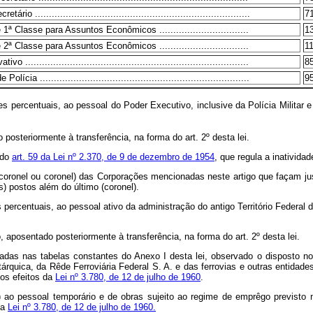
tário .............................................................................
7
 1ª Classe para Assuntos Econômicos ................................
1
 2ª Classe para Assuntos Econômicos ................................
1
vo ................................................................................
8
lícia ...........................................................................
9
 percentuais, ao pessoal do Poder Executivo, inclusive da Polícia Militar 
osteriormente à transferência, na forma do art. 2º desta lei.
 do
art. 59 da Lei nº 2.370, de 9 de dezembro de 1954
, que regula a inatividad
ronel ou coronel) das Corporações mencionadas neste artigo que façam jus
s) postos além do último (coronel).
ercentuais, ao pessoal ativo da administração do antigo Território Federal d
aposentado posteriormente à transferência, na forma do art. 2º desta lei.
s nas tabelas constantes do Anexo I desta lei, observado o disposto no ar
tárquica, da Rêde Ferroviária Federal S. A. e das ferrovias e outras entida
 os efeitos da
Lei nº 3.780, de 12 de julho de 1960
.
pessoal temporário e de obras sujeito ao regime de emprêgo previsto n
da
Lei nº 3.780, de 12 de julho de 1960.