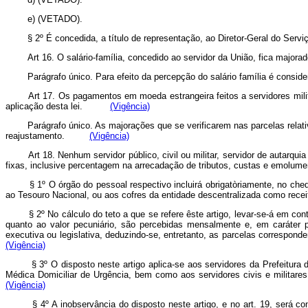
e) (VETADO).
§ 2º É concedida, a título de representação, ao Diretor-Geral do Servi
Art 16. O salário-família, concedido ao servidor da União, fica maj
Parágrafo único. Para efeito da percepção do salário família é conside
Art 17. Os pagamentos em moeda estrangeira feitos a servidores milit
aplicação desta lei.
(Vigência)
Parágrafo único. As majorações que se verificarem nas parcelas relati
reajustamento.
(Vigência)
Art 18. Nenhum servidor público, civil ou militar, servidor de autarq
fixas, inclusive percentagem na arrecadação de tributos, custas e emolum
§ 1º O órgão do pessoal respectivo incluirá obrigatòriamente, no cheque 
ao Tesouro Nacional, ou aos cofres da entidade descentralizada como r
§ 2º No cálculo do teto a que se refere êste artigo, levar-se-á em conta a
quanto ao valor pecuniário, são percebidas mensalmente e, em caráter
executiva ou legislativa, deduzindo-se, entretanto, as parcelas correspo
(Vigência)
§ 3º O disposto neste artigo aplica-se aos servidores da Prefeitura do
Médica Domiciliar de Urgência, bem como aos servidores civis e militare
(Vigência)
§ 4º A inobservância do disposto neste artigo, e no art. 19, será cons