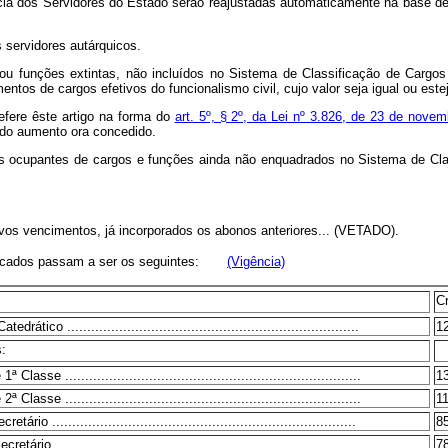
a dos Servidores do Estado serão reajustadas automaticamente na base de
servidores autárquicos.
u funções extintas, não incluídos no Sistema de Classificação de Cargos
imentos de cargos efetivos do funcionalismo civil, cujo valor seja igual ou e
ere êste artigo na forma do
art. 5º, § 2º, da Lei nº 3.826, de 23 de nove
o do aumento ora concedido.
es ocupantes de cargos e funções ainda não enquadrados no Sistema de Cl
os vencimentos, já incorporados os abonos anteriores... (VETADO).
ndicados passam a ser os seguintes:
(Vigência)
C
drático .........................................................................
1
:
 Classe ..........................................................................
1
 Classe ..........................................................................
1
tário ............................................................................
8
ário ...........................................................................
7