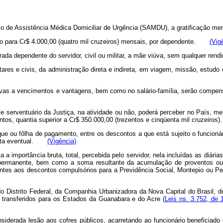
ço de Assistência Médica Domiciliar de Urgência (SAMDU), a gratificação m
orado para Cr$ 4.000,00 (quatro mil cruzeiros) mensais, por dependente.
(Vig
rada dependente do servidor, civil ou militar, a mãe viúva, sem qualquer
ares e civis, da administração direta e indireta, em viagem, missão, estudo 
vas a vencimentos e vantagens, bem como no salário-família, serão compen
uia e serventuário da Justiça, na atividade ou não, poderá perceber no País,
entos, quantia superior a Cr$ 350.000,00 (trezentos e cinqüenta mil cruzei
ou fôlha de pagamento, entre os descontos a que está sujeito o funcionário,
eceita eventual.
(Vigência)
 importância bruta, total, percebida pelo servidor, nela incluídas as diária
 permanente, bem como a soma resultante da acumulação de proventos ou
ndentes aos descontos compulsórios para a Previdência Social, Montepio ou 
 Distrito Federal, da Companhia Urbanizadora da Nova Capital do Brasil, d
s transferidos para os Estados da Guanabara e do Acre (
Leis ns. 3.752, de 
iderada lesão aos cofres públicos, acarretando ao funcionário beneficiad