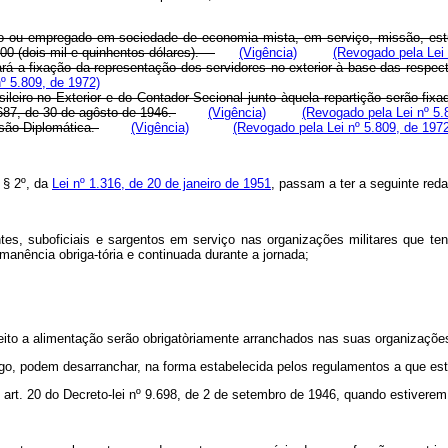
quico ou empregado em sociedade de economia mista, em serviço, missão, est
0,00 (dois mil e quinhentos dólares).
(Vigência)
(Revogado pela Lei 
rá a fixação da representação dos servidores no exterior à base das respect
º 5.809, de 1972)
ileiro no Exterior e do Contador Secional junto àquela repartição serão fix
9.687, de 30 de agôsto de 1946.
(Vigência)
(Revogado pela Lei nº 5.
ssão Diplomática.
(Vigência)
(Revogado pela Lei nº 5.809, de 197
 § 2º, da
Lei nº 1.316, de 20 de janeiro de 1951
, passam a ter a seguinte red
entes, suboficiais e sargentos em serviço nas organizações militares que 
anência obriga-tória e continuada durante a jornada;
reito a alimentação serão obrigatòriamente arranchados nas suas organizaçõ
igo, podem desarranchar, na forma estabelecida pelos regulamentos a que est
 art. 20 do Decreto-lei nº 9.698, de 2 de setembro de 1946, quando estivere