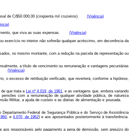
ensal de Cr$50.000,00 (cinqüenta mil cruzeiros).
(Vigência)
ência)
 rendimento, que viva as suas expensas.
(Vigência)
ou exercício no interior não sofrerão qualquer acréscimo, em decorrência da
sados, no mesmo montante, com a redução na parcela de representação ou
 mensalmente, a título de vencimento ou remuneração e vantagens pecuniárias
ros).
(Vigência)
 o excesso de retribuição verificado, que reverterá, conforme a hipótese,
s de que trata a
Lei nº 4.019, de 1961
, e as vantagens que, embora variando
 pensões com a remuneração de qualquer atividade pública, de natureza
Pensão Militar, a ajuda de custeio e as diárias de alimentação e pousada.
o Departamento Federal de Segurança Pública e do Serviço de Assistência
1960
, e
4.070, de 1962
) e aos aposentados posteriormente à transferência.
o e aos responsáveis pelo pagamento a pena de demissão, sem prejuízo do