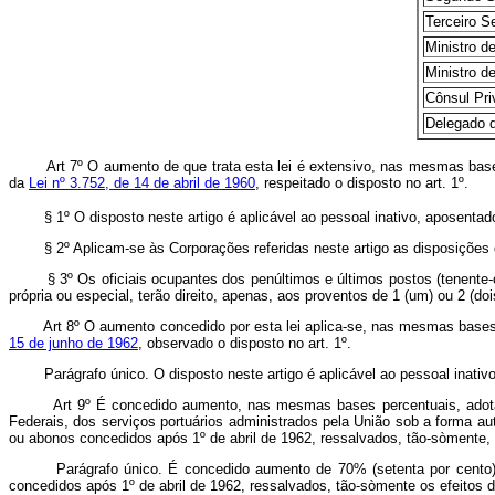
Terceiro Secre
Ministro de
Ministro de
Cônsul Privati
Delegado de Po
Art
7º O aumento de que trata esta lei é extensivo, nas mesmas bases
da
Lei nº 3.752, de 14 de abril de 1960
, respeitado o disposto no art. 1º.
§ 1º O disposto neste artigo é aplicável ao pessoal inativo, aposentado p
§ 2º Aplicam-se às Corporações referidas neste artigo as disposições
§ 3º Os oficiais ocupantes dos penúltimos e últimos postos (tenente-co
própria ou especial, terão direito, apenas, aos proventos de 1 (um) ou 2 (doi
Art 8º O aumento concedido por esta lei aplica-se, nas mesmas bases p
15 de junho de 1962
, observado o disposto no art. 1º.
Parágrafo único. O disposto neste artigo é aplicável ao pessoal inativo, 
Art 9º É concedido aumento, nas mesmas bases percentuais, adotada
Federais, dos serviços portuários administrados pela União sob a forma au
ou abonos concedidos após 1º de abril de 1962, ressalvados, tão-sòmente,
Parágrafo único. É concedido aumento de 70% (setenta por cento) ao 
concedidos após 1º de abril de 1962, ressalvados, tão-sòmente os efeitos 