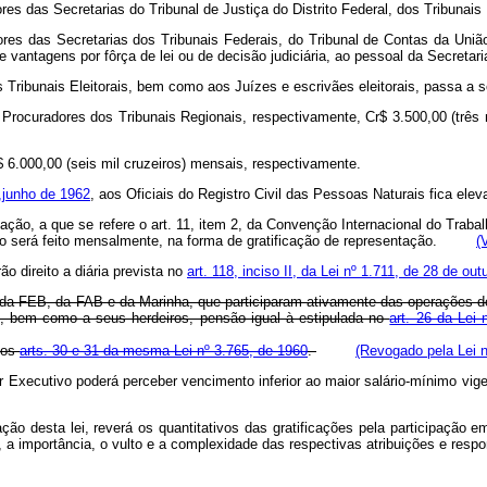
es das Secretarias do Tribunal de Justiça do Distrito Federal, dos Tribunai
as Secretarias dos Tribunais Federais, do Tribunal de Contas da União, d
e vantagens por fôrça de lei ou de decisão judiciária, ao pessoal da Secretar
dos Tribunais Eleitorais, bem como aos Juízes e escrivães eleitorais, pass
ocuradores dos Tribunais Regionais, respectivamente, Cr$ 3.500,00 (três mi
 6.000,00 (seis mil cruzeiros) mensais, respectivamente.
 ,junho de 1962
, aos Oficiais do Registro Civil das Pessoas Naturais fica e
zação, a que se refere o art. 11, item 2, da Convenção Internacional do Traba
to será feito mensalmente, na forma de gratificação de representação.
(
 direito a diária prevista no
art. 118, inciso II, da Lei nº 1.711, de 28 de ou
da FEB, da FAB e da Marinha, que participaram ativamente das operações de
s, bem como a seus herdeiros, pensão igual à estipulada no
art. 26 da Lei
nos
arts. 30 e 31 da mesma Lei nº 3.765, de 1960
.
(Revogado pela Lei n
er Executivo poderá perceber vencimento inferior ao maior salário-mínimo vig
ção desta lei, reverá os quantitativos das gratificações pela participação e
, a importância, o vulto e a complexidade das respectivas atribuições e respo