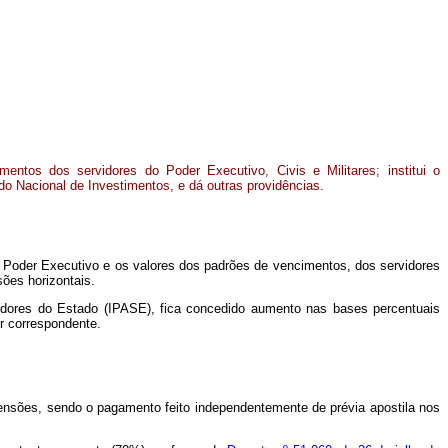
entos dos servidores do Poder Executivo, Civis e Militares; institui o
o Nacional de Investimentos, e dá outras providências.
o Poder Executivo e os valores dos padrões de vencimentos, dos servidores
sões horizontais.
rvidores do Estado (IPASE), fica concedido aumento nas bases percentuais
ôr correspondente.
pensões, sendo o pagamento feito independentemente de prévia apostila nos