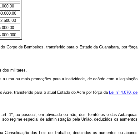
1.000,00
30.000,00
12.500,00
5.000,00
5.000,000
e do Corpo de Bombeiros, transferido para o Estado da Guanabara, por fôrça
e dos militares.
 a uma ou mais promoções para a inatividade, de acôrdo com a legislação
o Acre, transferido para o atual Estado do Acre por fôrça da
Lei nº 4.070, de
t. 1º, ao pessoal, em atividade ou não, dos Territórios e das Autarquias
des sob regime especial de administração pela União, deduzidos os aumentos
a Consolidação das Leis do Trabalho, deduzidos os aumentos ou abonos