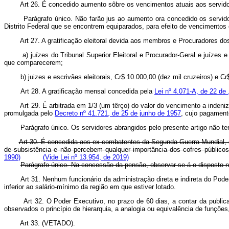
Art 26. É concedido aumento sôbre os vencimentos atuais aos servidor
Parágrafo único. Não farão jus ao aumento ora concedido os servidores d
Distrito Federal que se encontrem equiparados, para efeito de vencimentos 
Art 27. A gratificação eleitoral devida aos membros e Procuradores 
a) juízes do Tribunal Superior Eleitoral e Procurador-Geral e juízes e Pr
que comparecerem;
b) juizes e escrivães eleitorais, Cr$ 10.000,00 (dez mil cruzeiros) e Cr$
Art 28. A gratificação mensal concedida pela
Lei nº 4.071-A, de 22 de
Art 29. É arbitrada em 1/3 (um têrço) do valor do vencimento a indeni
promulgada pelo
Decreto nº 41.721, de 25 de junho de 1957
, cujo pagamen
Parágrafo único. Os servidores abrangidos pelo presente artigo não terão
Art 30. É concedida aos ex-combatentes da Segunda Guerra Mundial, 
de subsistência e não percebem qualquer importância dos cofres público
1990)
(Vide Lei nº 13.954, de 2019)
Parágrafo único. Na concessão da pensão, observar-se-á o disposto 
Art 31. Nenhum funcionário da administração direta e indireta do Pod
inferior ao salário-mínimo da região em que estiver lotado.
Art 32. O Poder Executivo, no prazo de 60 dias, a contar da publica
observados o princípio de hierarquia, a analogia ou equivalência de funções
Art 33. (VETADO).