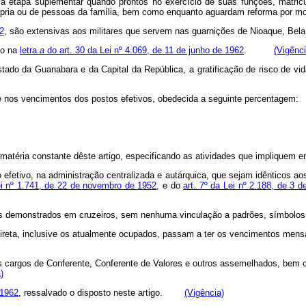
a etapa suplementar quando prontos no exercício de suas funções, matricu
ópria ou de pessoas da família, bem como enquanto aguardam reforma por moti
62
, são extensivas aos militares que servem nas guarnições de Nioaque,
to na
letra
a
do art. 30 da Lei nº 4.069, de 11 de junho de 1962
.
(Vigênci
o Estado da Guanabara e da Capital da República, a gratificação de risco de 
 nos vencimentos dos postos efetivos, obedecida a seguinte percentagem:
éria constante dêste artigo, especificando as atividades que impliquem em 
o efetivo, na administração centralizada e autárquica, que sejam idênticos
i nº 1.741, de 22 de novembro de 1952
, e do
art. 7º da Lei nº 2.188, de 3 
tos demonstrados em cruzeiros, sem nenhuma vinculação a padrões, sím
reta, inclusive os atualmente ocupados, passam a ter os vencimentos mensa
 cargos de Conferente, Conferente de Valores e outros assemelhados, bem c
)
 1962
, ressalvado o disposto neste artigo.
(Vigência)