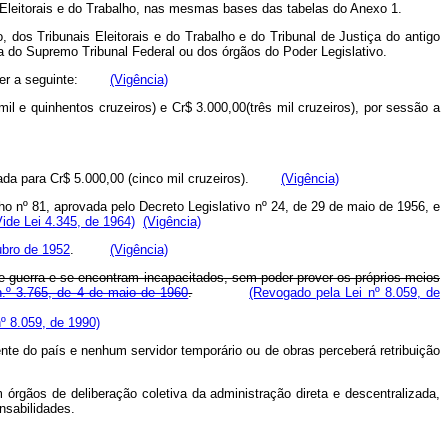
s Eleitorais e do Trabalho, nas mesmas bases das tabelas do Anexo 1.
os Tribunais Eleitorais e do Trabalho e do Tribunal de Justiça do antigo
ia do Supremo Tribunal Federal ou dos órgãos do Poder Legislativo.
a a ser a seguinte:
(Vigência)
l e quinhentos cruzeiros) e Cr$ 3.000,00(três mil cruzeiros), por sessão a
levada para Cr$ 5.000,00 (cinco mil cruzeiros).
(Vigência)
lho nº 81, aprovada pelo Decreto Legislativo nº 24, de 29 de maio de 1956, e
Vide Lei 4.345, de 1964)
(Vigência)
tubro de 1952
.
(Vigência)
 guerra e se encontram incapacitados, sem poder prover os próprios meios
 n.º 3.765, de 4 de maio de 1960
.
(Revogado pela Lei nº 8.059, de
º 8.059, de 1990)
ente do país e nenhum servidor temporário ou de obras perceberá retribuição
m órgãos de deliberação coletiva da administração direta e descentralizada,
nsabilidades.