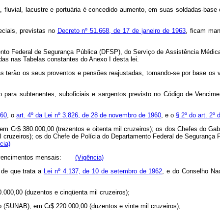
luvial, lacustre e portuária é concedido aumento, em suas soldadas-base o
iais, previstas no
Decreto nº 51.668, de 17 de janeiro de 1963
, ficam man
amento Federal de Segurança Pública (DFSP), do Serviço de Assistência Médi
s nas Tabelas constantes do Anexo I desta lei.
tas terão os seus proventos e pensões reajustadas, tomando-se por base os 
 para subtenentes, suboficiais e sargentos previsto no Código de Vencime
960
, o
art. 4º da Lei nº 3.826, de 28 de novembro de 1960
, e o
§ 2º do art. 2º
m Cr$ 380.000,00 (trezentos e oitenta mil cruzeiros); os dos Chefes do Gab
il cruzeiros); os do Chefe de Polícia do Departamento Federal de Segurança P
cia)
 os vencimentos mensais:
(Vigência)
e que trata a
Lei nº 4.137, de 10 de setembro de 1962
, e do Conselho Na
000,00 (duzentos e cinqüenta mil cruzeiros);
SUNAB), em Cr$ 220.000,00 (duzentos e vinte mil cruzeiros);