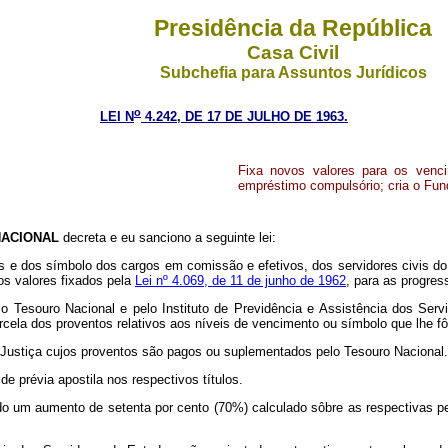
Presidência da República
Casa Civil
Subchefia para Assuntos Jurídicos
o
LEI N
4.242, DE 17 DE JULHO DE 1963.
Fixa novos valores para os vencim
empréstimo compulsório; cria o Fund
ACIONAL
decreta e eu sanciono a seguinte lei:
as e dos símbolo dos cargos em comissão e efetivos, dos servidores civis d
os valores fixados pela
Lei nº 4.069, de 11 de junho de 1962
, para as progres
elo Tesouro Nacional e pelo Instituto de Previdência e Assistência dos Se
rcela dos proventos relativos aos níveis de vencimento ou símbolo que lhe f
Justiça cujos proventos são pagos ou suplementados pelo Tesouro Nacional.
révia apostila nos respectivos títulos.
ido um aumento de setenta por cento (70%) calculado sôbre as respectivas 