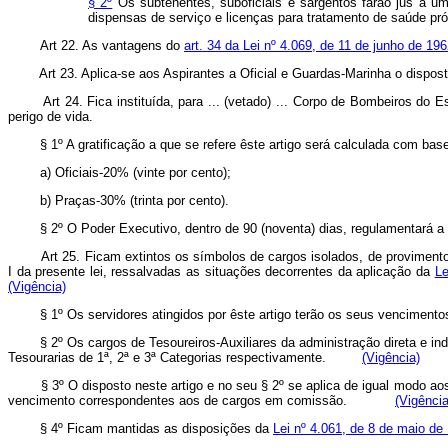
§ 2º
Os subtenentes, suboficiais e sargentos farão jus a um
dispensas de serviço e licenças para tratamento de saúde pr
Art 22. As vantagens do
art. 34 da Lei nº 4.069, de 11 de junho de 19
Art 23. Aplica-se aos Aspirantes a Oficial e Guardas-Marinha o dispos
Art 24. Fica instituída, para ... (vetado) ... Corpo de Bombeiros d
perigo de vida.
§ 1º A gratificação a que se refere êste artigo será calculada com base
a) Oficiais-20% (vinte por cento);
b) Praças-30% (trinta por cento).
§ 2º O Poder Executivo, dentro de 90 (noventa) dias, regulamentará a mat
Art 25. Ficam extintos os símbolos de cargos isolados, de proviment
I da presente lei, ressalvadas as situações decorrentes da aplicação da
Le
(Vigência)
§ 1º Os servidores atingidos por êste artigo terão os seus vencimen
§ 2º Os cargos de Tesoureiros-Auxiliares da administração direta e indi
Tesourarias de 1ª, 2ª e 3ª Categorias respectivamente.
(Vigência)
§ 3º O disposto neste artigo e no seu § 2º se aplica de igual modo aos
vencimento correspondentes aos de cargos em comissão.
(Vigência
§ 4º Ficam mantidas as disposições da
Lei nº 4.061, de 8 de maio de