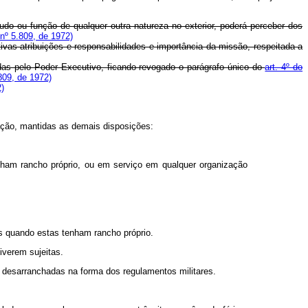
udo ou função de qualquer outra natureza no exterior, poderá perceber dos
nº 5.809, de 1972)
ivas atribuições e responsabilidades e importância da missão, respeitada a
adas pelo Poder Executivo, ficando revogado o parágrafo único do
art. 4º do
809, de 1972)
2)
ação, mantidas as demais disposições:
tenham rancho próprio, ou em serviço em qualquer organização
es quando estas tenham rancho próprio.
iverem sujeitas.
m desarranchadas na forma dos regulamentos militares.