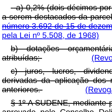
a) 0,2% (dois décimos por 
a serem destacados da parcel
número 3.692 de 15 de dezem
pela Lei nº 5.508, de 1968)
b) dotações orçamentár
atribuídas;
(Revo
c) juros, lucros, divide
derivadas da aplicação dos 
anteriores.
(Revoga
§ 1º A SUDENE, mediante pa