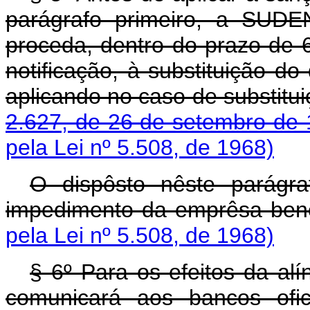
parágrafo primeiro, a SUDE
proceda, dentro do prazo de 6
notificação, à substituição do
aplicando no caso de substitu
2.627, de 26 de setembro de
pela Lei nº 5.508, de 1968)
O dispôsto nêste parágr
impedimento da emprêsa bene
pela Lei nº 5.508, de 1968)
§ 6º Para os efeitos da al
comunicará aos bancos ofic