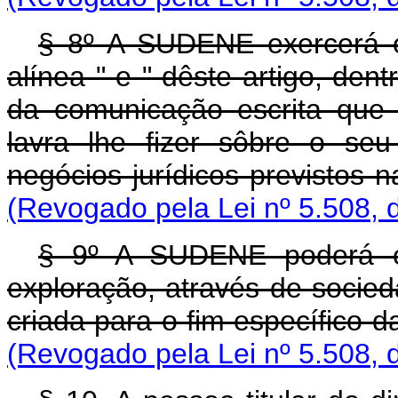
§ 8º A SUDENE exercerá o 
alínea " e " dêste artigo, de
da comunicação escrita que o
lavra lhe fizer sôbre o se
negócios jurídicos previstos n
(Revogado pela Lei nº 5.508, 
§ 9º A SUDENE poderá ex
exploração, através de socie
criada para o fim específico 
(Revogado pela Lei nº 5.508, 