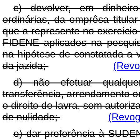
c) devolver, em dinheir
ordinárias, da emprêsa titula
que a represente no exercício 
FIDENE aplicados na pesquisa
na hipótese de constatada a 
da jazida;
(Revo
d) não efetuar qualque
transferência, arrendamento 
o direito de lavra, sem auto
de nulidade;
(Revog
e) dar preferência à SUDE