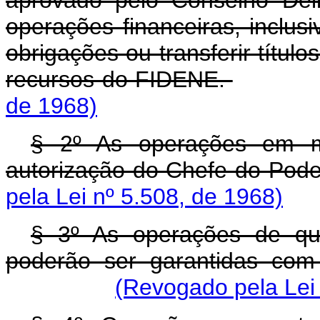
aprovado pelo Conselho Deli
operações financeiras, inclusi
obrigações ou transferir títul
recursos do FIDENE.
de 1968)
§ 2º As operações em m
autorização do Chefe do Pode
pela Lei nº 5.508, de 1968)
§ 3º As operações de que
poderão ser garantidas com
(Revogado pela Lei 