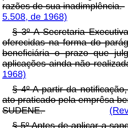
razões de sua inadimplência.
5.508, de 1968)
§ 3º A Secretaria Executi
oferecidas na forma do parág
beneficiária o prazo que jul
aplicações ainda não realiza
1968)
§ 4º A partir da notificação
ato praticado pela emprêsa ben
SUDENE.
(Rev
§ 5º Antes de aplicar a sanç