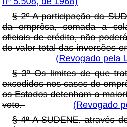
nº 5.508, de 1968)
§ 2º A participação da SU
da emprêsa, somada a colab
oficiais de crédito, não pode
do valor total das inversões em
(Revogado pela L
§ 3º Os limites de que tra
excedidos nos casos de emp
os Estados detenham a maioria
voto.
(Revogado pe
§ 4º A SUDENE, através do 