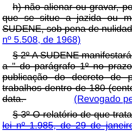
h) não alienar ou gravar, p
que se situe a jazida ou m
SUDENE, sob pena de nulida
nº 5.508, de 1968)
§ 2º A SUDENE manifestará a
a " do parágrafo 1º no prazo
publicação do decreto de p
trabalhos dentro de 180 (cent
data.
(Revogado pel
§ 3º O relatório de que trat
lei nº 1.985, de 29 de janei