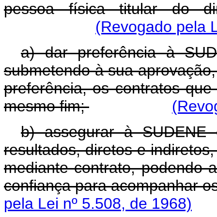
pessoa física titular do d
(Revogado pela L
a) dar preferência à SU
submetendo à sua aprovação, n
preferência, os contratos que 
mesmo fim;
(Revog
b) assegurar à SUDENE 
resultados, diretos e indiretos
mediante contrato, podendo 
confiança para acompanhar os
pela Lei nº 5.508, de 1968)