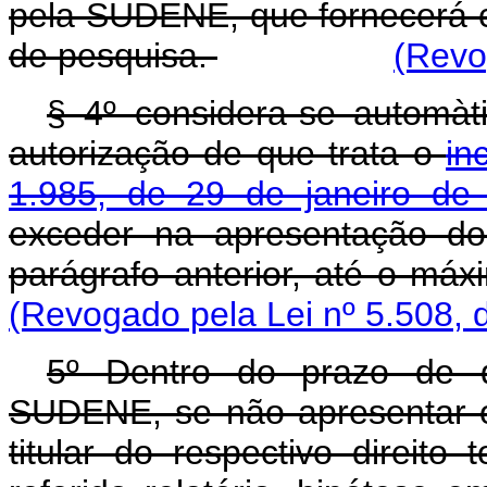
pela SUDENE, que fornecerá cóp
de pesquisa.
(Revo
§ 4º considera-se automàt
autorização de que trata o
in
1.985, de 29 de janeiro de
exceder na apresentação do 
parágrafo anterior, até o má
(Revogado pela Lei nº 5.508, 
5º Dentro do prazo de q
SUDENE, se não apresentar o 
titular do respectivo direit