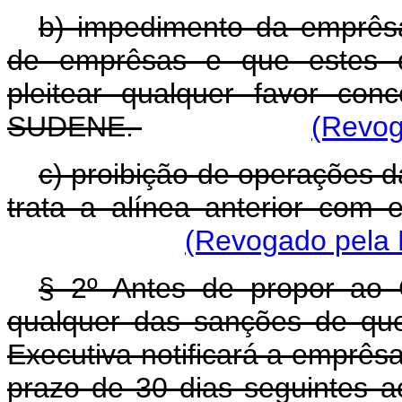
b) impedimento da emprêsa 
de emprêsas e que estes d
pleitear qualquer favor con
SUDENE.
(Revog
c) proibição de operações d
trata a alínea anterior com e
(Revogado pela L
§ 2º Antes de propor ao
qualquer das sanções de que 
Executiva notificará a emprêsa
prazo de 30 dias seguintes a