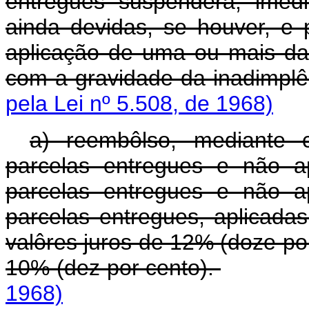
entregues suspenderá, imed
ainda devidas, se houver, e 
aplicação de uma ou mais da
com a gravidade da inadimplê
pela Lei nº 5.508, de 1968)
a) reembôlso, mediante 
parcelas entregues e não a
parcelas entregues e não a
parcelas entregues, aplicada
valôres juros de 12% (doze po
10% (dez por cento).
1968)