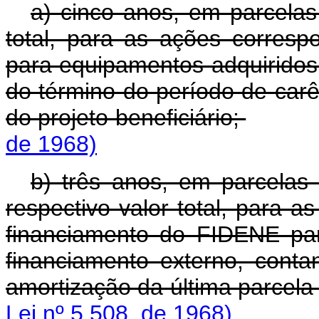
a) cinco anos, em parcelas
total, para as ações corresp
para equipamentos adquiridos 
do término do período de carê
do projeto beneficiário;
de 1968)
b) três anos, em parcelas
respectivo valor total, para 
financiamento do FIDENE pa
financiamento externo, conta
amortização da última parcela
Lei nº 5.508, de 1968)