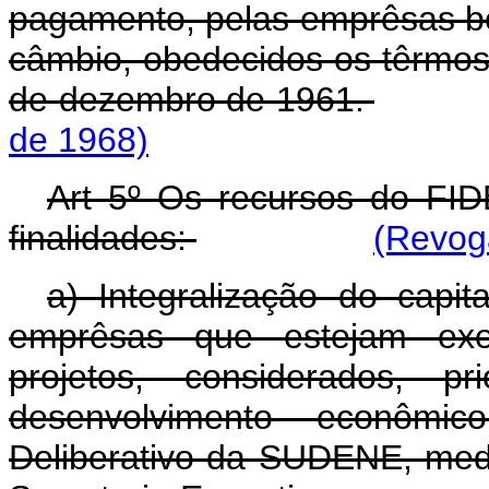
pagamento, pelas emprêsas ben
câmbio, obedecidos os têrmos 
de dezembro de 1961.
de 1968)
Art 5º Os recursos do FID
finalidades:
(Revoga
a) Integralização do cap
emprêsas que estejam ex
projetos, considerados, pr
desenvolvimento econômi
Deliberativo da SUDENE, med