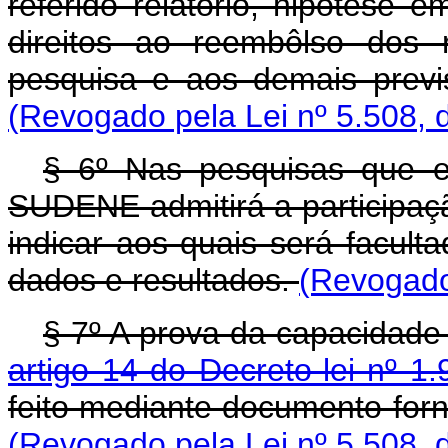
referido relatório, hipótes
direitos ao reembôlso dos 
pesquisa e aos demais previ
(Revogado pela Lei nº 5.508, 
§ 6º Nas pesquisas que ex
SUDENE admitirá a participação
indicar aos quais será facul
dados e resultados.
(Revogado
§ 7º A prova da capacidade 
artigo 14 do Decreto-lei nº 1
feito mediante documento fo
(Revogado pela Lei nº 5.508, 