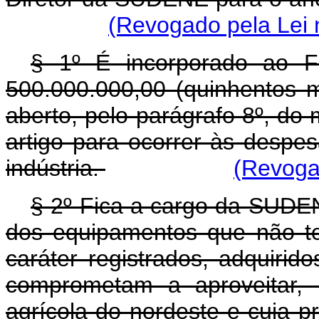
(Revogado pela Lei 
§ 1º É incorporado ao F
500.000.000,00 (quinhentos m
aberto, pelo parágrafo 8º, do
artigo para ocorrer às desp
indústria.
(Revogad
§ 2º Fica a cargo da SUDE
dos equipamentos que não t
caráter registrados, adquirid
comprometam a aproveitar, 
agrícola do nordeste e cuja 