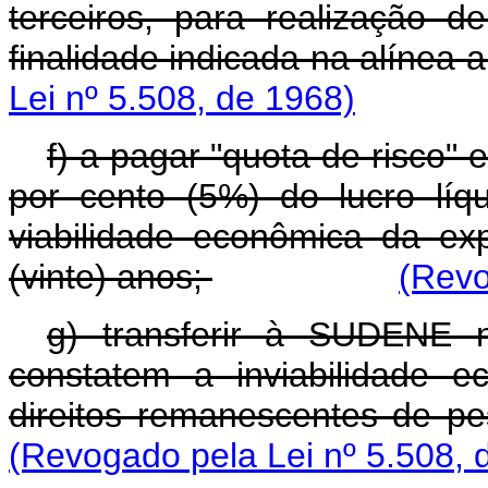
terceiros, para realização d
finalidade indicada na alínea a
Lei nº 5.508, de 1968)
f) a pagar "quota de risco"
por cento (5%) do lucro líq
viabilidade econômica da e
(vinte) anos;
(Revo
g) transferir à SUDENE 
constatem a inviabilidade 
direitos remanescentes de pe
(Revogado pela Lei nº 5.508, 