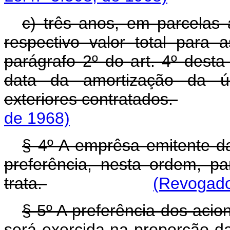
c) três anos, em parcelas 
respectivo valor total para 
parágrafo 2º do art. 4º desta
data da amortização da úl
exteriores contratados.
de 1968)
§ 4º A emprêsa emitente da
preferência, nesta ordem, p
trata.
(Revogado 
§ 5º A preferência dos acion
será exercida na proporção da