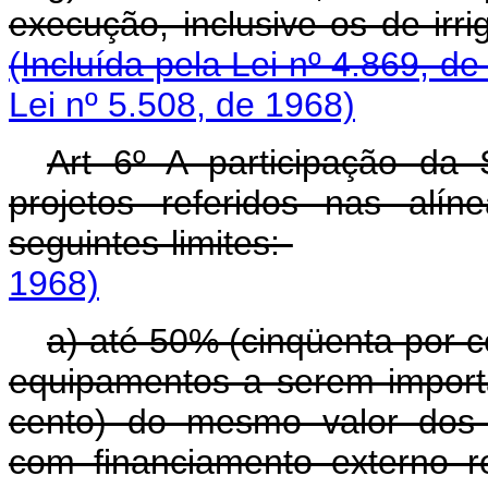
execução, inclusive os
(Incluída pela Lei nº 4.869, de
Lei nº 5.508, de 1968)
Art 6º A participação d
projetos referidos nas alí
seguintes limites:
1968)
a) até 50% (cinqüenta por c
equipamentos a serem import
cento) do mesmo valor dos 
com financiamento externo 