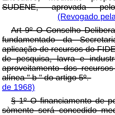
SUDENE, aprovada pelo
(Revogado pela
Art 9º O Conselho Deliber
fundamentado da Secretari
aplicação de recursos do FIDE
de pesquisa, lavra e indust
aproveitamento dos recursos
alínea " b " do artigo 5º.
de 1968)
§ 1º O financiamento de pe
sòmente será concedido med