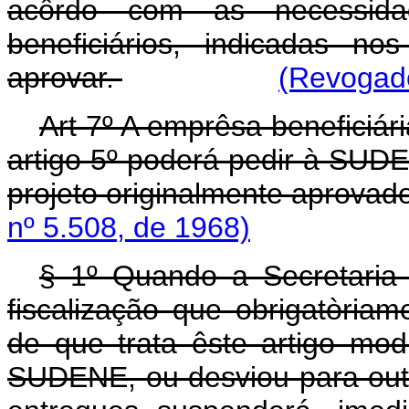
acôrdo com as necessida
beneficiários, indicadas n
aprovar.
(Revogado
Art 7º A emprêsa beneficiári
artigo 5º poderá pedir à SUD
projeto originalmente aprovad
nº 5.508, de 1968)
§ 1º Quando a Secretaria
fiscalização que obrigatòria
de que trata êste artigo mod
SUDENE, ou desviou para outr