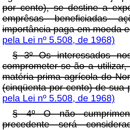
por cento), se destine a e
emprêsas beneficiadas aç
importância paga em moeda e
pela Lei nº 5.508, de 1968)
§ 3º Os interessados nos
comprometer-se-ão a utilizar
matéria prima agrícola do No
(cinqüenta por cento) de sua
pela Lei nº 5.508, de 1968)
§ 4º O não cumpriment
precedente será considera