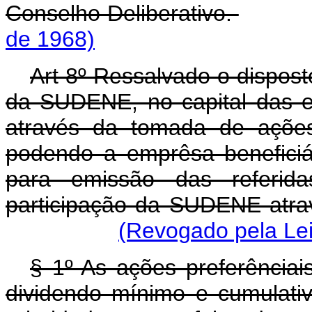
Conselho Deliberativo.
de 1968)
Art 8º Ressalvado o disposto
da SUDENE, no capital das em
através da tomada de ações 
podendo a emprêsa beneficiár
para emissão das referidas
participação da SUDENE atra
(Revogado pela Lei
§ 1º As ações preferênciais
dividendo mínimo e cumulati