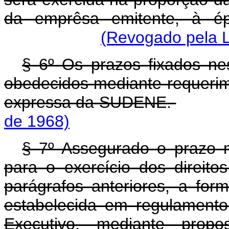
da emprêsa emitente, à ép
(Revogado pela L
§ 6º Os prazos fixados ne
obedecidos mediante requerim
expressa da SUDENE.
de 1968)
§ 7º Assegurado o prazo m
para o exercício dos direito
parágrafos anteriores, a for
estabelecida em regulamento
Executivo, mediante propo