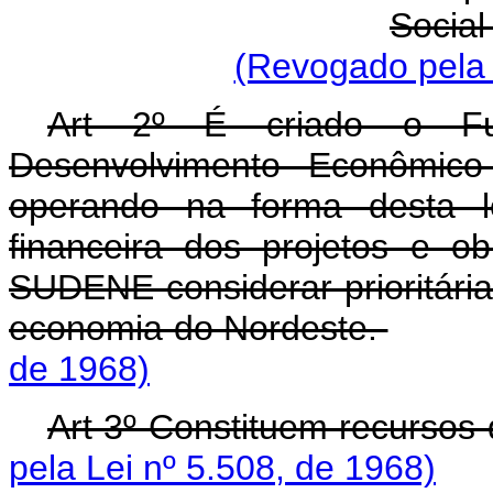
Social
(Revogado pela 
Art 2º É criado o Fu
Desenvolvimento Econômico
operando na forma desta le
financeira dos projetos e ob
SUDENE considerar prioritária
economia do Nordeste.
de 1968)
Art 3º Constituem recurso
pela Lei nº 5.508, de 1968)