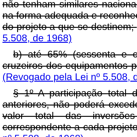
não tenham similares naciona
na forma adequada e reconhe
do projeto a que se destinem;
5.508, de 1968)
b) até 65% (sessenta e c
cruzeiros dos equipamentos p
(Revogado pela Lei nº 5.508, 
§ 1º A participação tota
anteriores, não poderá exced
valor total das inversõe
correspondente a cada projet