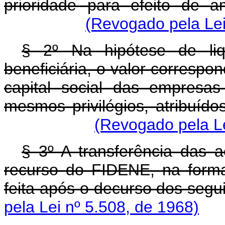
prioridade para efeito de a
(Revogado pela Lei
§ 2º Na hipótese de liq
beneficiária, o valor corresp
capital social das empresas
mesmos privilégios, atribuído
(Revogado pela Le
§ 3º A transferência das
recurso do FIDENE, na forma
feita após o decurso dos segu
pela Lei nº 5.508, de 1968)