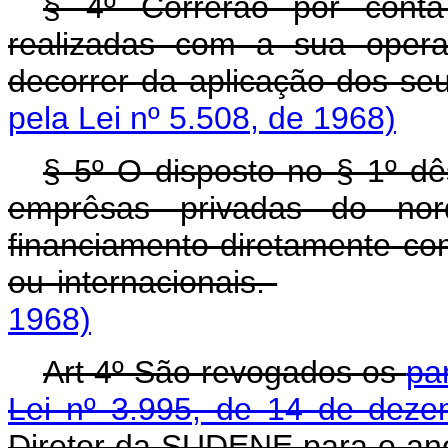
§ 4º Correrão por cont
realizadas com a sua opera
decorrer da aplicação dos se
pela Lei nº 5.508, de 1968)
§ 5º O disposto no § 1º dês
emprêsas privadas do nor
financiamento diretamente com
ou internacionais.
1968)
Art 4º São revogados os
pa
Lei nº 3.995, de 14 de dez
Diretor da SUDENE para o ano