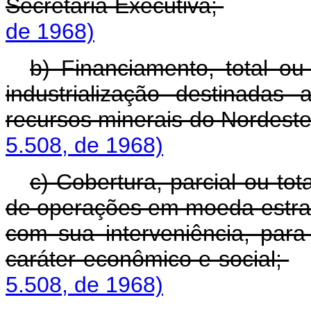
Secretaria Executiva;
de 1968)
b) Financiamento, total ou
industrialização destinada
recursos minerais do Nordest
5.508, de 1968)
c) Cobertura, parcial ou to
de operações em moeda estra
com sua interveniência, para
caráter econômico e social;
5.508, de 1968)