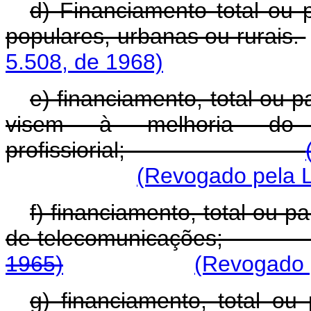
d) Financiamento total ou 
populares, urbanas ou rurais.
5.508, de 1968)
e) financiamento, total ou 
visem à melhoria do 
profissiorial;
(Revogado pela L
f) financiamento, total ou pa
de telecomunicaç
1965)
(Revogado p
g) financiamento, total ou 