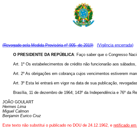
(Revogado pela Medida Provisória nº 905, de 2019)
(Vigência encerrada)
O PRESIDENTE DA REPÚBLICA
: Faço saber que o Congresso Nacio
Art. 1º Os estabelecimentos de crédito não funcionarão aos sábados,
Art. 2º As obrigações em cobrança cujos vencimentos estiverem marc
Art. 3º Esta lei entrará em vigor na data de sua publicação, revogada
Brasília, 11 de dezembro de 1964;
143º da Independência e 76º da Re
JOÃO GOULART
Hermes Lima
Miguel Calmon
Benjamin Eurico Cruz
Este texto não substitui o publicado no DOU de 24.12.1962, e
retificado em