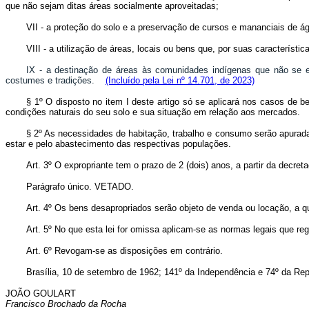
que não sejam ditas áreas socialmente aproveitadas;
VII - a proteção do solo e a preservação de cursos e mananciais de ág
VIII - a utilização de áreas, locais ou bens que, por suas característ
IX - a destinação de áreas às comunidades indígenas que não se e
costumes e tradições.
(Incluído pela Lei nº 14.701, de 2023)
§ 1º O disposto no item I deste artigo só se aplicará nos casos de be
condições naturais do seu solo e sua situação em relação aos mercados.
§ 2º As necessidades de habitação, trabalho e consumo serão apurad
estar e pelo abastecimento das respectivas populações.
Art. 3º O expropriante tem o prazo de 2 (dois) anos, a partir da decre
Parágrafo único. VETADO.
Art. 4º Os bens desapropriados serão objeto de venda ou locação, a q
Art. 5º No que esta lei for omissa aplicam-se as normas legais que reg
Art. 6º Revogam-se as disposições em contrário.
Brasília, 10 de setembro de 1962; 141º da Independência e 74º da Rep
JOÃO GOULART
Francisco Brochado da Rocha