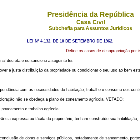
Presidência da República
Casa Civil
Subchefia para Assuntos Jurídicos
LEI Nº 4.132, DE 10 DE SETEMBRO DE 1962.
Define os casos de desapropriação por i
al decreta e eu sanciono a seguinte lei:
over a justa distribuição da propriedade ou condicionar o seu uso ao bem esta
spondência com as necessidades de habitação, trabalho e consumo dos centr
 exploração não se obedeça a plano de zoneamento agrícola, VETADO;
e povoamento e trabalho agrícola:
ncia expressa ou tácita do proprietário, tenham construído sua habilitação, 
la conclusão de obras e serviços públicos, notadamente de saneamento, porto