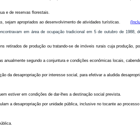
ua e de reservas florestais.
icas, sejam apropriados ao desenvolvimento de atividades turísticas.
(Incl
ncontravam em área de ocupação tradicional em 5 de outubro de 1988, de
ns retirados de produção ou tratando-se de imóveis rurais cuja produção, por
as anualmente segundo a conjuntura e condições econômicas locais, cabendo 
tação da desapropriação por interesse social, para efetivar a aludida desaprop
uem estiver em condições de dar-lhes a destinação social prevista.
ulam a desapropriação por unidade pública, inclusive no tocante ao processo 
ública.