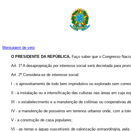
Mensagem de veto
O PRESIDENTE DA REPÚBLICA,
Faço saber que o Congresso Nacion
Art. 1º A desapropriação por interesse social será decretada para prom
Art. 2º Considera-se de interesse social:
I - o aproveitamento de todo bem improdutivo ou explorado sem corre
II - a instalação ou a intensificação das culturas nas áreas em cuja
III - o estabelecimento e a manutenção de colônias ou cooperativas d
IV - a manutenção de posseiros em terrenos urbanos onde, com a tolerâ
V - a construção de casa populares;
VI - as terras e águas suscetíveis de valorização extraordinária, pe