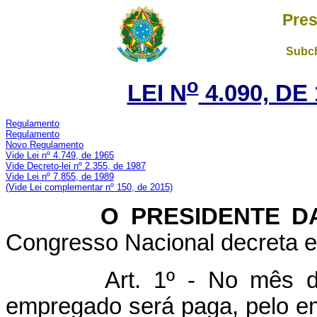
Pres
Subch
o
LEI N
4.090, DE
Regulamento
Regulamento
Novo Regulamento
Vide Lei nº 4.749, de 1965
Vide Decreto-lei nº 2.355, de 1987
Vide Lei nº 7.855, de 1989
(Vide Lei complementar nº 150, de 2015)
O
PRESIDENTE D
Congresso Nacional decreta e 
Art. 1º - No mês 
empregado será paga, pelo emp