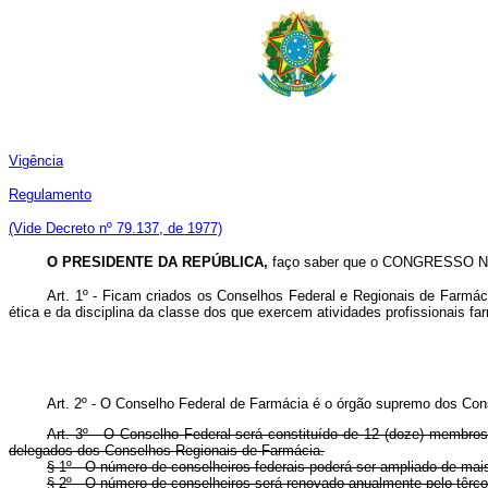
Vigência
Regulamento
(Vide Decreto nº 79.137, de 1977)
O PRESIDENTE DA REPÚBLICA,
faço saber que o CONGRESSO NAC
Art. 1º - Ficam criados os Conselhos Federal e Regionais de Farmácia,
ética e da disciplina da classe dos que exercem atividades profissionais f
Art. 2º - O Conselho Federal de Farmácia é o órgão supremo dos Conse
Art. 3º - O Conselho Federal será constituído de 12 (doze) membros, 
delegados dos Conselhos Regionais de Farmácia.
§ 1º - O número de conselheiros federais poderá ser ampliado de mai
§ 2º - O número de conselheiros será renovado anualmente pelo têrço