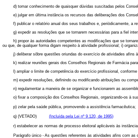
d) tomar conhecimento de quaisquer dúvidas suscitadas pelos Conselh
e) julgar em última instância os recursos das deliberações dos Conse
f) publicar o relatório anual dos seus trabalhos e, periòdicamente, a r
g) expedir as resoluções que se tornarem necessárias para a fiel inte
h) propor às autoridades competentes as modificações que se tornare
ou que, de qualquer forma digam respeito à atividade profissional; i) organ
j) deliberar sôbre questões oriundas do exercício de atividades afins 
k) realizar reuniões gerais dos Conselhos Regionais de Farmácia para
l) ampliar o limite de competência do exercício profissional, conforme
m) expedir resoluções, definindo ou modificando atribuições ou comp
n) regulamentar a maneira de se organizar e funcionarem as assembléi
o) fixar a composição dos Conselhos Regionais, organizando-os à su
p) zelar pela saúde pública, promovendo a assistência farmac
q) (VETADO)
(Incluída pela Lei nº 9.120, de 1995)
r) estabelecer as normas de processo eleitoral aplicáveis às inst
Parágrafo único - As questões referentes às atividades afins com as