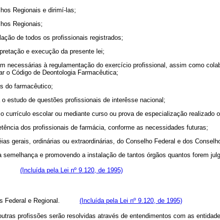
os Regionais e dirimí-las;
lhos Regionais;
elação de todos os profissionais registrados;
rpretação e execução da presente lei;
m necessárias à regulamentação do exercício profissional, assim como colabo
izar o Código de Deontologia Farmacêutica;
às do farmacêutico;
 o estudo de questões profissionais de interêsse nacional;
 o currículo escolar ou mediante curso ou prova de especialização realizado ou
etência dos profissionais de farmácia, conforme as necessidades futuras;
as gerais, ordinárias ou extraordinárias, do Conselho Federal e dos Conselh
a semelhança e promovendo a instalação de tantos órgãos quantos forem jul
êutica;
(Incluída pela Lei nº 9.120, de 1995)
âncias Federal e Regional.
(Incluída pela Lei nº 9.120, de 1995)
 outras profissões serão resolvidas através de entendimentos com as entidad