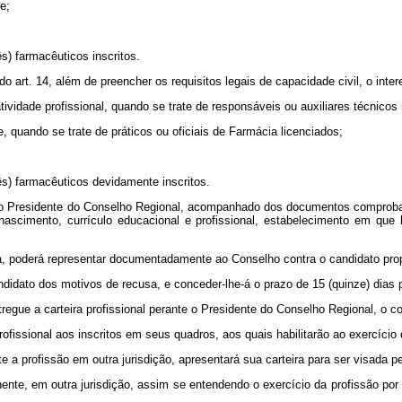
e;
s) farmacêuticos inscritos.
do art. 14, além de preencher os requisitos legais de capacidade civil, o inte
tividade profissional, quando se trate de responsáveis ou auxiliares técnicos
e, quando se trate de práticos ou oficiais de Farmácia licenciados;
ês) farmacêuticos devidamente inscritos.
ido ao Presidente do Conselho Regional, acompanhado dos documentos comproba
nascimento, currículo educacional e profissional, estabelecimento em que h
a, poderá representar documentadamente ao Conselho contra o candidato pro
andidato dos motivos de recusa, e conceder-lhe-á o prazo de 15 (quinze) di
 entregue a carteira profissional perante o Presidente do Conselho Regional, 
rofissional aos inscritos em seus quadros, aos quais habilitarão ao exercício
 a profissão em outra jurisdição, apresentará sua carteira para ser visada p
ente, em outra jurisdição, assim se entendendo o exercício da profissão por 