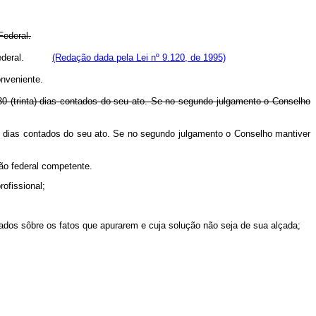
Federal.
lho Federal.
(Redação dada pela Lei nº 9.120, de 1995)
onveniente.
30 (trinta) dias contados do seu ato. Se no segundo julgamento o Conselho
0 dias contados do seu ato. Se no segundo julgamento o Conselho mantiver
gão federal competente.
rofissional;
tados sôbre os fatos que apurarem e cuja solução não seja de sua alçada;