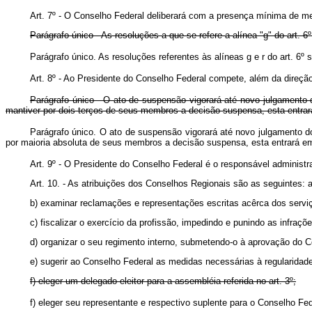
Art. 7º - O Conselho Federal deliberará com a presença mínima de
Parágrafo único - As resoluções a que se refere a alínea "g" do art.
Parágrafo único. As resoluções referentes às alíneas g e r do art
Art. 8º - Ao Presidente do Conselho Federal compete, além da direçã
Parágrafo único - O ato de suspensão vigorará até novo julgamento 
mantiver por dois terços de seus membros a decisão suspensa, esta entrar
Parágrafo único. O ato de suspensão vigorará até novo julgamento d
por maioria absoluta de seus membros a decisão suspensa, esta entrará e
Art. 9º - O Presidente do Conselho Federal é o responsável administra
Art. 10. - As atribuições dos Conselhos Regionais são as seguintes: a) 
b) examinar reclamações e representações escritas acêrca dos serviços
c) fiscalizar o exercício da profissão, impedindo e punindo as infra
d) organizar o seu regimento interno, submetendo-o à aprovação do C
e) sugerir ao Conselho Federal as medidas necessárias à regularidade 
f) eleger um delegado-eleitor para a assembléia referida no art. 3º;
f) eleger seu representante e respectivo suplente para o Conse