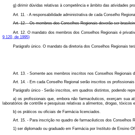
g) dirimir dúvidas relativas à competência e âmbito das atividades p
Art. 11. - A responsabilidade administrativa de cada Conselho Region
Art. 12. - Os membros dos Conselhos Regionais deverão ser brasileir
Art. 12. O mandato dos membros dos Conselhos Regionais é privati
9.120, de 1995)
Parágrafo único. O mandato da diretoria dos Conselhos Regionais t
Art. 13. - Somente aos membros inscritos nos Conselhos Regionais de
Art. 14. - Em cada Conselho Regional serão inscritos os profissionai
Parágrafo único - Serão inscritos, em quadros distintos, podendo re
a) os profissionais que, embora não farmacêuticos, exerçam sua ativ
laboratórios de contrôle e pesquisas relativas a alimentos, drogas, tóxico
b) os práticos ou oficiais de Farmácia licenciados.
Art. 15. - Para inscrição no quadro de farmacêuticos dos Conselhos Re
1) ser diplomado ou graduado em Farmácia por Instituto de Ensino Ofi