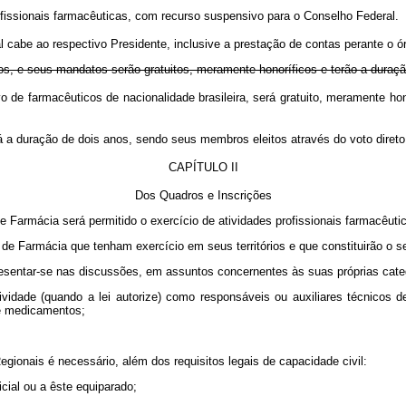
rofissionais farmacêuticas, com recurso suspensivo para o Conselho Federal.
al cabe ao respectivo Presidente, inclusive a prestação de contas perante o ó
os, e seus mandatos serão gratuitos, meramente honoríficos e terão a duração
vo de farmacêuticos de nacionalidade brasileira, será gratuito, meramen
erá a duração de dois anos, sendo seus membros eleitos através do voto d
CAPÍTULO II
Dos Quadros e Inscrições
 Farmácia será permitido o exercício de atividades profissionais farmacêuti
s de Farmácia que tenham exercício em seus territórios e que constituirão o 
presentar-se nas discussões, em assuntos concernentes às suas próprias cate
idade (quando a lei autorize) como responsáveis ou auxiliares técnicos de l
s e medicamentos;
gionais é necessário, além dos requisitos legais de capacidade civil:
cial ou a êste equiparado;