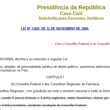
Presidência da República
Casa Civil
Subchefia para Assuntos Jurídicos
LEI Nº 3.820, DE 11 DE NOVEMBRO DE 1960.
Cria o Conselho Federal e os Conselho
IONAL decreta e eu sanciono a seguinte Lei:
 dotados de personalidade jurídica de direito público, autonomia administrat
armacêuticas no País.
CAPÍTULO I
Do Conselho Federal e dos Conselhos Regionais de Farmácia
lhos Regionais, com jurisdição em todo o território nacional e sede no Distri
sendo 9 (nove) efetivos e 3 (três) suplentes, todos brasileiros, eleitos po
s 3 (três) membros, mediante resolução do Conselho Federal.
.