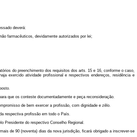
ressado deverá:
 não farmacêuticos, devidamente autorizados por lei;
tórios do preenchimento dos requisitos dos arts. 15 e 16, conforme o caso,
aja exercido atividade profissional e respectivos endereços, residência e
posto.
as para que os conteste documentadamente e peça reconsideração.
o compromisso de bem exercer a profissão, com dignidade e zêlo.
 da respectiva profissão em todo o País.
elo Presidente do respectivo Conselho Regional.
mais de 90 (noventa) dias da nova jurisdição, ficará obrigado a inscrever-se