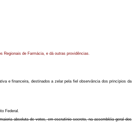
s Regionais de Farmácia, e dá outras providências.
iva e financeira, destinados a zelar pela fiel observância dos princípios da
to Federal.
r maioria absoluta de votos, em escrutínio secreto, na assembléia geral dos