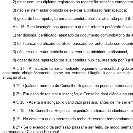
2) estar com seu diploma registrado na repartição sanitária competent
3) não ser nem estar proibido de exercer a profissão farmacêutica;
4) gozar de boa reputação por sua conduta pública, atestada por 3 (trê
Art. 16. Para inscrição nos quadros a que se refere o parágrafo único 
1) ter diploma, certificado, atestado ou documento comprobatório da a
2) ter licença, certificado ou título, passado por autoridade competent
3) não ser nem estar proibido de exercer sua atividade profissional;
4) gozar de boa reputação por sua conduta pública, atestada por 3 (tr
Art. 17. - A inscrição far-se-á mediante requerimento escrito dirig
constando obrigatòriamente: nome por extenso, filiação, lugar e data de 
situação atual.
§ 1º - Qualquer membro do Conselho Regional, ou pessoa interessad
§ 2º - Em caso de recusar a inscrição, o Conselho dará ciência ao c
Art. 18. - Aceita a inscrição, o candidato prestará, antes de lhe ser
Art. 19. - Os Conselhos Regionais expedirão carteiras de identidade p
§ 1º - No caso em que o interessado tenha de exercer temporariamente
§ 2º - Se o exercício da profissão passar a ser feito, de modo perman
no respectivo Conselho Regional.