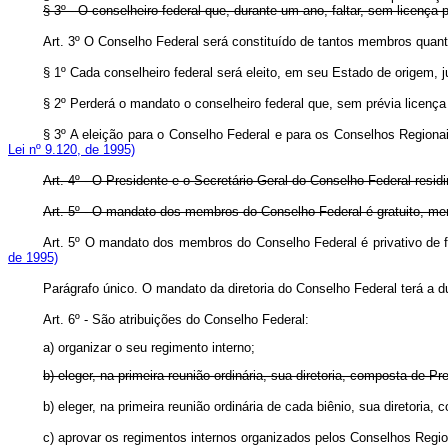
§ 3º - O conselheiro federal que, durante um ano, faltar, sem licença
Art. 3º O Conselho Federal será constituído de tantos membros 
§ 1º Cada conselheiro federal será eleito, em seu Estado de ori
§ 2º Perderá o mandato o conselheiro federal que, sem prévia licen
§ 3º A eleição para o Conselho Federal e para os Conselhos Regiona
Lei nº 9.120, de 1995)
Art. 4º - O Presidente e o Secretário-Geral do Conselho Federal resi
Art. 5º - O mandato dos membros do Conselho Federal é gratuito, mera
Art. 5º O mandato dos membros do Conselho Federal é privativo de
de 1995)
Parágrafo único. O mandato da diretoria do Conselho Federal terá 
Art. 6º - São atribuições do Conselho Federal:
a) organizar o seu regimento interno;
b) eleger, na primeira reunião ordinária, sua diretoria, composta de Pr
b) eleger, na primeira reunião ordinária de cada biênio, sua direto
c) aprovar os regimentos internos organizados pelos Conselhos Regio