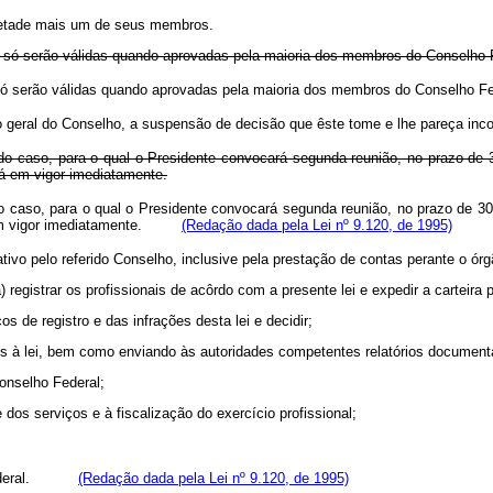
 metade mais um de seus membros.
 6º só serão válidas quando aprovadas pela maioria dos membros do Conselho 
. 6º só serão válidas quando aprovadas pela maioria dos membros do Conse
o geral do Conselho, a suspensão de decisão que êste tome e lhe pareça inc
do caso, para o qual o Presidente convocará segunda reunião, no prazo de 
á em vigor imediatamente.
o caso, para o qual o Presidente convocará segunda reunião, no prazo de 3
m vigor imediatamente.
(Redação dada pela Lei nº 9.120, de 1995)
tivo pelo referido Conselho, inclusive pela prestação de contas perante o ór
registrar os profissionais de acôrdo com a presente lei e expedir a carteira p
 de registro e das infrações desta lei e decidir;
ções à lei, bem como enviando às autoridades competentes relatórios documen
onselho Federal;
dos serviços e à fiscalização do exercício profissional;
lho Federal.
(Redação dada pela Lei nº 9.120, de 1995)