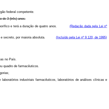
rgão federal competente.
 de 3 (três) anos.
te honorífico e terá a duração de quatro anos.
(Redação dada pela Lei nº
ireto e secreto, por maioria absoluta.
(Incluído pela Lei nº 9.120, de 1995)
cas no País.
seu quadro de farmacêuticos.
gorias;
aboratórios industriais farmacêuticos, laboratórios de análises clínicas e