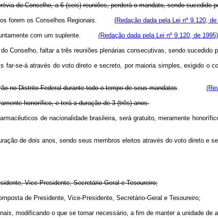
 prévia do Conselho, a 6 (seis) reuniões, perderá o mandato, sendo sucedido 
quantos forem os Conselhos Regionais.
(Redação dada pela Lei nº 9.120, de
gem, juntamente com um suplente.
(Redação dada pela Lei nº 9.120, de 1995)
ça do Conselho, faltar a três reuniões plenárias consecutivas, sendo suced
is far-se-á através do voto direto e secreto, por maioria simples, exigid
dirão no Distrito Federal durante todo o tempo de seus mandatos
.
(Rev
mente honorífico, e terá a duração de 3 (três) anos.
 farmacêuticos de nacionalidade brasileira, será gratuito, meramente hon
a duração de dois anos, sendo seus membros eleitos através do voto diret
esidente, Vice-Presidente, Secretário-Geral e Tesoureiro;
ria, composta de Presidente, Vice-Presidente, Secretário-Geral e Tesoureir
nais, modificando o que se tornar necessário, a fim de manter a unidade de 