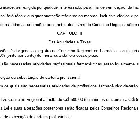
unidade, ser exigida por qualquer interessado, para fins de verificação, da hab
onal fará tôda e qualquer anotação referente ao mesmo, inclusive elogios e pe
critas tôdas as anotações constantes dos livros do Conselho Regional sôbre o
CAPÍTULO III
Das Anuidades e Taxas
fissão, é obrigado ao registro no Conselho Regional de Farmácia a cuja jur
0% (vinte por cento) de mora, quando fora desse prazo.
s são necessárias atividades profissionais farmacêuticas estão igualment
ição ou substituição de carteira profissional.
a os quais são necessárias atividades de profissional farmacêutico deverão
pectivo Conselho Regional a multa de Cr$ 500,00 (quinhentos cruzeiros) a Cr
ta Lei e suas alterações posteriores serão fixadas pelos Conselhos Regionais, 
a de expedição de carteira profissional;