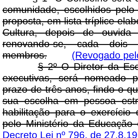
comunidade, escolhidos pelo
proposta, em lista tríplice el
Cultura, depois de ouvida 
renovando-se, cada doi
membros.
(Revogado pelo
§ 2º O Diretor da Es
executivas, será nomeado p
prazo de três anos, findo o q
sua escolha em pessoa es
habilitação para o exercício 
pelo Ministério da Educação 
Decreto Lei nº 796, de 27.8.1