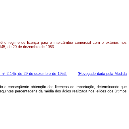
6 o regime de licença para o intercâmbio comercial com o exterior, nos
.145, de 29 de dezembro de 1953.
 nº 2.145, de 29 de dezembro de 1953.
(Revogado dada pela Medida
bio e conseqüente obtenção das licenças de importação, determinando que
eguintes percentagens da média dos ágios realizada nos leilões dos últimos