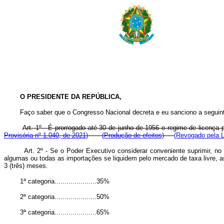
O PRESIDENTE DA REPÚBLICA,
Faço saber que o Congresso Nacional decreta e eu sanciono a seguinte
Art. 1º - É prorrogado até 30 de junho de 1956 o regime de licença
Provisória nº 1.040, de 2021)
(Produção de efeitos)
(Revogado pela L
Art. 2º - Se o Poder Executivo considerar conveniente suprimir, 
algumas ou todas as importações se liquidem pelo mercado de taxa livre, a
3 (três) meses.
1ª categoria.....................35%
2ª categoria.....................50%
3ª categoria.....................65%