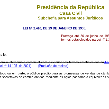
Presidência da República
Casa Civil
Subchefia para Assuntos Jurídicos
LEI Nº 2.410, DE 29 DE JANEIRO DE 1955
.
Prorroga até 30 de junho de 195
termos estabelecidos na Lei nº 2
 lei:
 para o intercâmbio comercial com o exterior nos termos estabelecidos na
Lei
ei nº 14.195, de 2021)
(Produção de efeitos)
no todo ou em parte, o público pregão para as promessas de vendas de câm
s sobretaxas de câmbio obtidas mediante os ágios passarão a equivaler às s