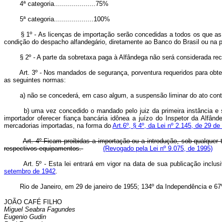
4ª categoria.....................75%
5ª categoria....................100%
§ 1º - As licenças de importação serão concedidas a todos os que as r
condição do despacho alfandegário, diretamente ao Banco do Brasil ou na
§ 2º - A parte da sobretaxa paga à Alfândega não será considerada recei
Art. 3º - Nos mandados de segurança, porventura requeridos para obte
as seguintes normas:
a) não se concederá, em caso algum, a suspensão liminar do ato contra
b) uma vez concedido o mandado pelo juiz da primeira instância e se 
importador oferecer fiança bancária idônea a juízo do Inspetor da Alfân
mercadorias importadas, na forma do
Art.6º, § 4º, da Lei nº 2.145, de 29 
Art. 4º Ficam proibidas a importação ou a introdução, sob qualquer
respectivos equipamentos.
(Revogado pela Lei nº 9.075, de 1995)
Art. 5º - Esta lei entrará em vigor na data de sua publicação inclu
setembro de 1942
.
Rio de Janeiro, em 29 de janeiro de 1955; 134º da Independência e 67º
JOÃO CAFÉ FILHO
Miguel Seabra Fagundes
Eugenio Gudin