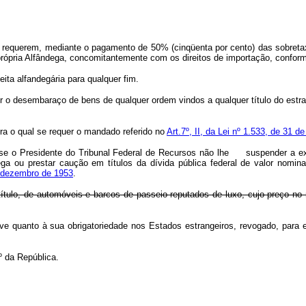
equerem, mediante o pagamento de 50% (cinqüenta por cento) das sobretaxa
 própria Alfândega, concomitantemente com os direitos de importação, conf
ta alfandegária para qualquer fim.
r o desembaraço de bens de qualquer ordem vindos a qualquer título do estra
 o qual se requer o mandado referido no
Art.7º, II, da Lei nº 1.533, de 31 
o Presidente do Tribunal Federal de Recursos não lhe suspender a execuç
dega ou prestar caução em títulos da dívida pública federal de valor nomi
de dezembro de 1953
.
 título, de automóveis e barcos de passeio reputados de luxo, cujo preço n
sive quanto à sua obrigatoriedade nos Estados estrangeiros, revogado, para
 da República.