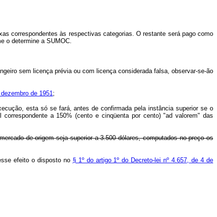
s correspondentes às respectivas categorias. O restante será pago como
orme o determine a SUMOC.
ngeiro sem licença prévia ou com licença considerada falsa, observar-se-ão
de dezembro de 1951
;
ão, esta só se fará, antes de confirmada pela instância superior se o
nal correspondente a 150% (cento e cinqüenta por cento) "ad valorem" das
o mercado de origem seja superior a 3.500 dólares, computados no preço os
 esse efeito o disposto no
§ 1º do artigo 1º do Decreto-lei nº 4.657, de 4 de