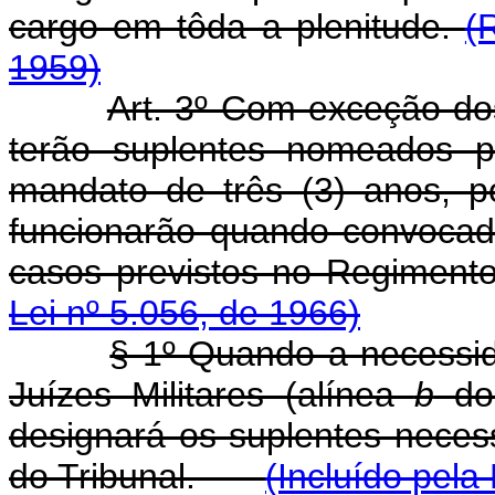
cargo em tôda a plenitude.
(
1959)
Art. 3º Com exceção dos
terão suplentes nomeados p
mandato de três (3) anos, p
funcionarão quando convocado
casos previstos no Regim
Lei nº 5.056, de 1966)
§ 1º Quando a necessi
Juízes Militares (alínea
b
do 
designará os suplentes necess
do Tribunal.
(Incluído pela