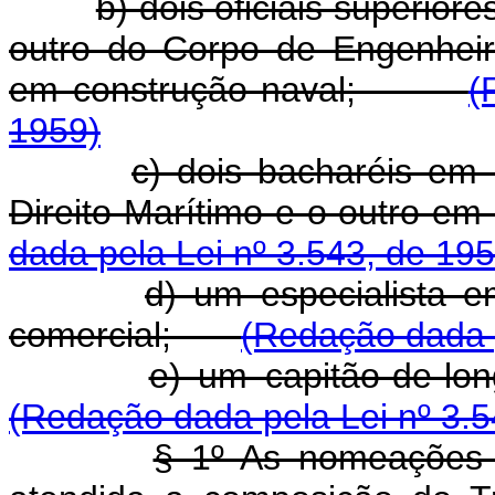
b) dois oficiais superio
outro do Corpo de Engenheir
em construção naval;
(
1959)
c) dois bacharéis em 
Direito Marítimo e o outro 
dada pela Lei nº 3.543, de 195
d) um especialista 
comercial;
(Redação dada p
e) um capitão-de-l
(Redação dada pela Lei nº 3.5
§ 1º As nomeações s