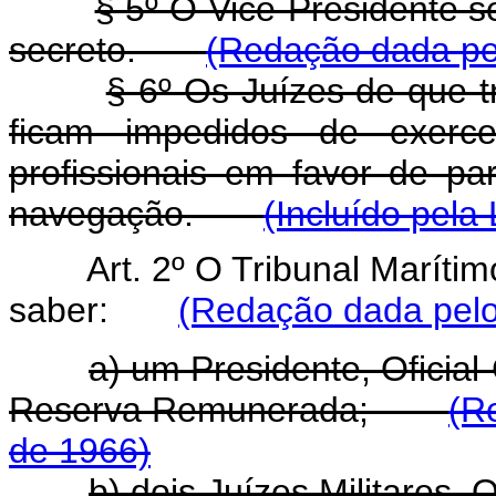
§ 5º O Vice-Presidente s
secreto.
(Redação dada pel
§ 6º Os Juízes de que 
ficam impedidos de exerce
profissionais em favor de pa
navegação.
(Incluído pela
Art. 2º O Tribunal Maríti
saber:
(Redação dada pelo
a) um Presidente, Oficia
Reserva Remunerada;
(R
de 1966)
b) dois Juízes Militares, 