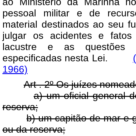
ao Ministério da Marinha n
pessoal militar e de recur
material destinados ao seu f
julgar os acidentes e fatos
lacustre e as questões r
especificadas nesta Lei.
1966)
Art . 2º Os juízes nomead
a) um oficial general
reserva;
b) um capitão de mar e 
ou da reserva;