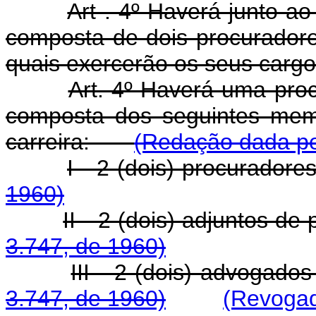
Art . 4º Haverá junto a
composta de dois procuradore
quais exercerão os seus cargos
Art. 4º Haverá uma proc
composta dos seguintes memb
carreira:
(Redação dada pel
I - 2 (dois) procura
1960)
II - 2 (dois) adjuntos
3.747, de 1960)
III - 2 (dois) advoga
3.747, de 1960)
(Revogad