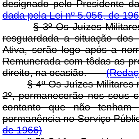
designado pelo Presiden
dada pela Lei nº 5.056, de 196
§ 3º Os Juízes Militar
resguardada a situação dos 
Ativa, serão logo após a no
Remunerada com tôdas as pr
direito, na ocasião.
(Redaçã
§ 4º Os Juízes Militares
2º, permanecerão nos seus c
contanto que não tenham u
permanência no Serviço Públi
de 1966)