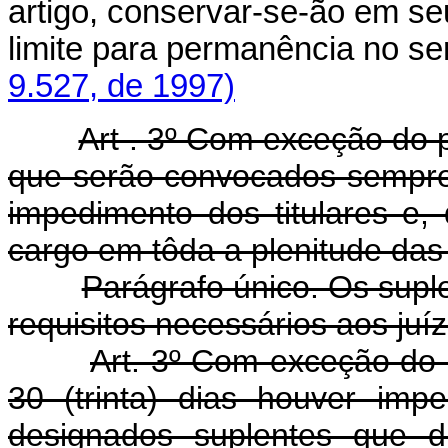
artigo, conservar-se-ão em se
limite para permanência no 
9.527, de 1997)
Art . 3º Com exceção do p
que serão convocados sempre 
impedimento dos titulares e, 
cargo em tôda a plenitude das
Parágrafo único. Os sup
requisitos necessários aos juí
Art. 3º Com exceção do 
30 (trinta) dias houver imp
designados suplentes que d