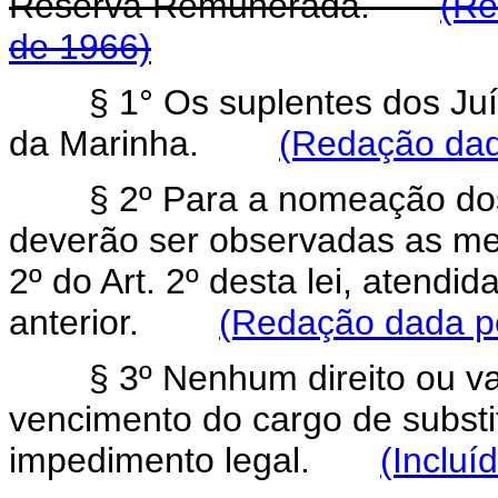
Reserva Remunerada.
(Re
de 1966)
§ 1° Os suplentes dos Juíz
da Marinha.
(Redação dada
§ 2º Para a nomeação dos su
deverão ser observadas as me
2º do Art. 2º desta lei, atendid
anterior.
(Redação dada pe
§ 3º Nenhum direito ou vant
vencimento do cargo de substi
impedimento legal.
(Incluí