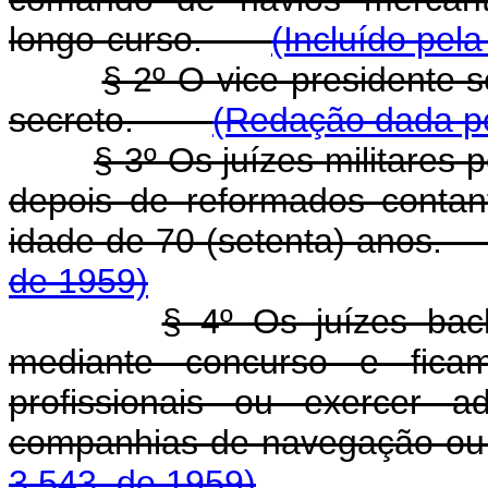
longo-curso.
(Incluído pela
§ 2º O vice-presidente s
secreto.
(Redação dada pe
§ 3º Os juízes militares
depois de reformados conta
idade de 70 (setenta) an
de 1959)
§ 4º Os juízes bac
mediante concurso e ficam
profissionais ou exercer a
companhias de navegação 
3.543, de 1959)