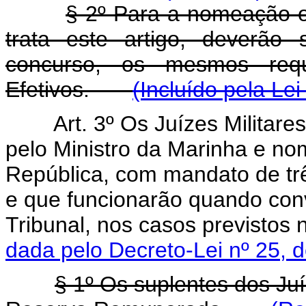
§ 2º Para a nomeação o
trata este artigo, deverão
concurso, os mesmos requi
Efetivos.
(Incluído pela Lei
Art. 3º Os Juízes Militare
pelo Ministro da Marinha e no
República, com mandato de tr
e que funcionarão quando con
Tribunal, nos casos previst
dada pelo Decreto-Lei nº 25, 
§ 1º Os suplentes dos Juíz