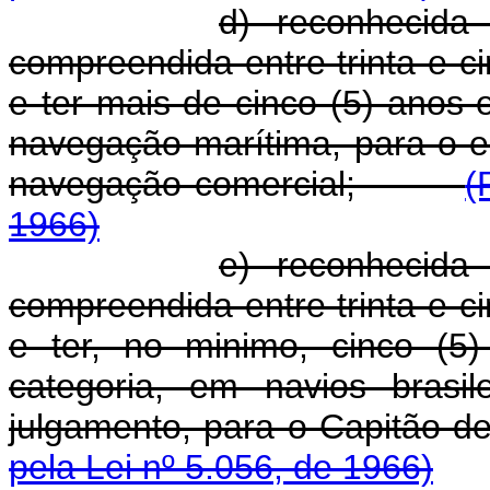
d) reconhecida
compreendida entre trinta e ci
e ter mais de cinco (5) anos
navegação marítima, para o e
navegação comercial;
(
1966)
e) reconhecida
compreendida entre trinta e ci
e ter, no minimo, cinco (5
categoria, em navios brasi
julgamento, para o Capit
pela Lei nº 5.056, de 1966)