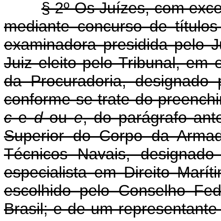
§ 2º Os Juízes, com exc
mediante concurso de títulos
examinadora presidida pelo J
Juiz eleito pelo Tribunal, em 
da Procuradoria, designado 
conforme se trate do preenchi
c
e
d
ou
e
, do parágrafo ant
Superior do Corpo da Arma
Técnicos Navais, designado
especialista em Direito Maríti
escolhido pelo Conselho Fe
Brasil; e de um representant