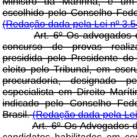
Ministro da Marinha, e um 
escolhido pelo Conselho F
(Redação dada pela Lei nº 3.5
Art. 6º Os advogados 
concurso de provas reali
presidida pelo Presidente do
eleito pelo Tribunal, em escr
procuradoria, designado 
especialista em Direito Maríti
indicado pelo Conselho Fe
Brasil.
(Redação dada pela Lei
Art. 6º Os Advogados-