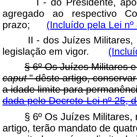
I - do Presidente, após d
agregado ao respectivo Co
prazo;
(Incluído pela Lei nº
II - dos Juízes Militares, 
legislação em vigor.
(Inclu
§ 6º Os Juízes Militares e
caput
" dêste artigo, conserva
a idade limite para permanê
dada pelo Decreto-Lei nº 25, 
§ 6º Os Juízes Militares, 
artigo, terão mandato de quat