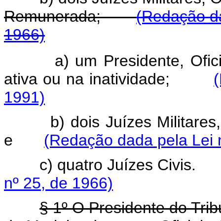
Remunerada;
(Redação da
1966)
a) um Presidente, Ofi
ativa ou na inatividade;
1991)
b) dois Juízes Militares, Of
e
(Redação dada pela Lei 
c) quatro Juízes Civi
nº 25, de 1966)
§ 1º O Presidente do Trib