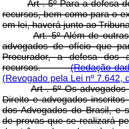
Art . 5º Para a defesa
recursos, bem como para o exe
em lei, haverá junto ao Tribun
Art. 5º Além de outras
advogados de ofício que pa
Procurador, a defesa dos
recursos.
(Redação dada
(Revogado pela Lei nº 7.642, 
Art . 6º Os advogados 
Direito e advogados inscrit
dos Advogados do Brasil, e
de provas que se realizará 