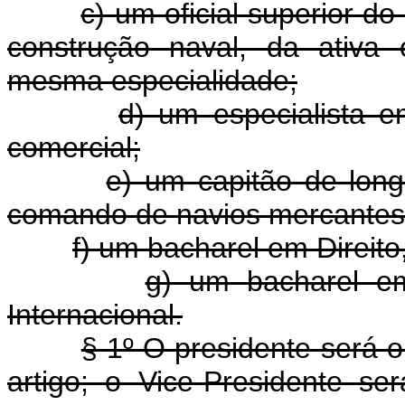
c) um oficial superior 
construção naval, da ativa
mesma especialidade;
d) um especialista 
comercial;
e) um capitão de lon
comando de navios mercantes b
f) um bacharel em Direito
g) um bacharel em 
Internacional.
§ 1º O presidente será o 
artigo; o Vice-Presidente se