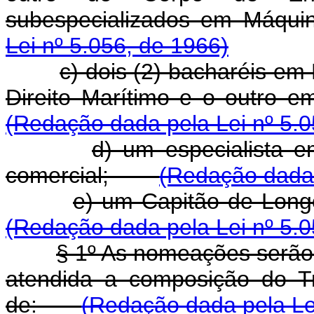
subespecializados em Máqu
Lei nº 5.056, de 1966)
c) dois (2) bacharéis em
Direito Marítimo e o outro 
(Redação dada pela Lei nº 5.0
d) um especialista 
comercial;
(Redação dada 
e) um Capitão de Lo
(Redação dada pela Lei nº 5.0
§ 1º As nomeações serão 
atendida a composição do T
de:
(Redação dada pela Lei