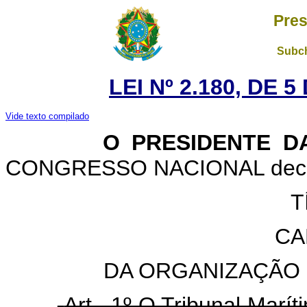
Pres
Subch
LEI Nº 2.180, DE 
Vide texto compilado
O PRESIDENTE DA 
CONGRESSO NACIONAL decreta
T
CA
DA ORGANIZAÇÃO 
Art . 1º O Tribunal Marít