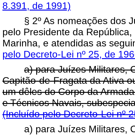
8.391, de 1991)
§ 2º As nomeações dos Juí
pelo Presidente da República,
Marinha, e atendidas as se
pelo Decreto-Lei nº 25, de 196
a) para Juízes Militares,
Capitão-de-Fragata da Ativa 
um dêles do Corpo da Armada 
e Técnicos Navais, subespe
(Incluído pelo Decreto-Lei nº 
a) para Juízes Militares,