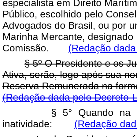
especialista em Direito Maríti
Público, escolhido pelo Cons
Advogados do Brasil, ou por 
Marinha Mercante, designado p
Comissão.
(Redação dada 
§ 5º O Presidente e os Ju
Ativa, serão, logo após sua n
Reserva Remunerada na form
(Redação dada pelo Decreto-Le
§ 5° Quando na at
inatividade:
(Redação dada