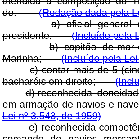
atendida a composição do T
de:
(Redação dada pela Le
a) oficial genera
presidente;
(Incluído pela 
b) capitão de-mar-
Marinha;
(Incluído pela Le
c) contar mais de 5 (cin
bacharéis em direito;
(Incl
d) reconhecida idoneidad
em armação de navios e n
Lei nº 3.543, de 1959)
e) reconhecida competên
comando de navios mercante