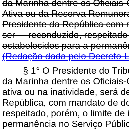
da Marinha dentre os Oficiais
Ativa ou da Reserva Remunera
Presidente da República com 
ser reconduzido, respeitado 
estabelecidos para a perma
(Redação dada pelo Decreto-Le
§ 1° O Presidente do Trib
da Marinha dentre os Oficiais
ativa ou na inatividade, será 
República, com mandato de do
respeitado, porém, o limite de
permanência no Serviço Pú