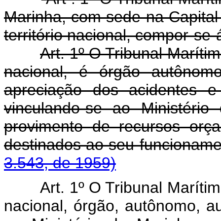
Marinha, com sede na Capital 
território nacional, compor-se-
Art. 1º O Tribunal Marítim
nacional, é órgão autônomo
apreciação dos acidentes e
vinculando-se ao Ministéri
provimento de recursos orça
destinados ao seu funcio
3.543, de 1959)
Art. 1º O Tribunal Marítim
nacional, órgão, autônomo, aux