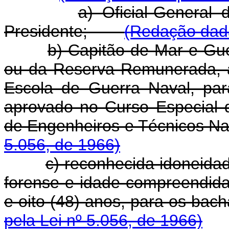
a) Oficial-General
Presidente;
(Redação dada
b) Capitão-de-Mar-e-Gue
ou da Reserva Remunerada, 
Escola de Guerra Naval, pa
aprovado no Curso Especial
de Engenheiros e Técnico
5.056, de 1966)
c) reconhecida idoneidad
forense e idade compreendida 
e oito (48) anos, para os b
pela Lei nº 5.056, de 1966)