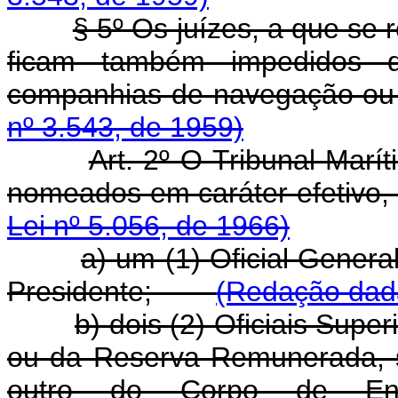
§ 5º Os juízes, a que se 
ficam também impedidos de
companhias de navegação
nº 3.543, de 1959)
Art. 2º O Tribunal Marí
nomeados em caráter efeti
Lei nº 5.056, de 1966)
a) um (1) Oficial Gener
Presidente;
(Redação dada
b) dois (2) Oficiais Supe
ou da Reserva Remunerada, 
outro do Corpo de Eng