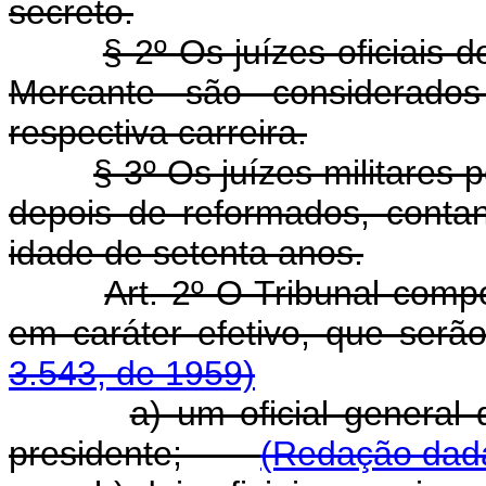
secreto.
§ 2º Os juízes oficiais
Mercante são considerado
respectiva carreira.
§ 3º Os juízes militares
depois de reformados, conta
idade de setenta anos.
Art. 2º O Tribunal comp
em caráter efetivo, que
3.543, de 1959)
a) um oficial genera
presidente;
(Redação dada