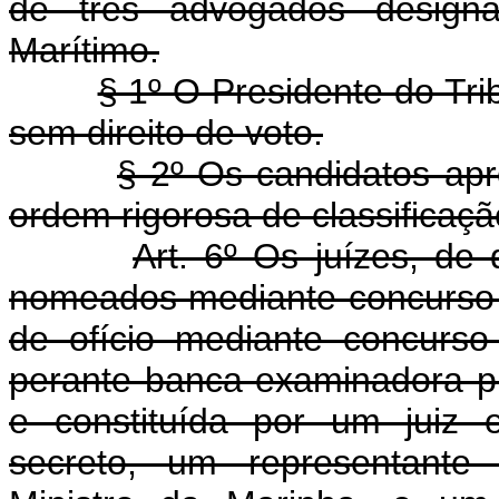
de três advogados designa
Marítimo.
§ 1º O Presidente do Tri
sem direito de voto.
§ 2º Os candidatos a
ordem rigorosa de classificaçã
Art. 6º Os juízes, de 
nomeados mediante concurso d
de ofício mediante concurso
perante banca examinadora pr
e constituída por um juiz e
secreto, um representante 