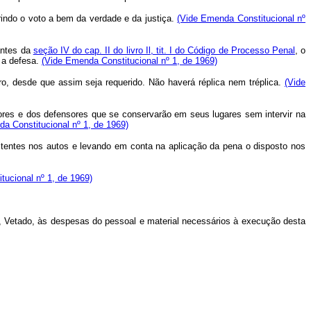
rindo o voto a bem da verdade e da justiça.
(Vide Emenda Constitucional nº
antes da
seção IV do cap. II do livro Il, tit. I do Código de Processo Penal
, o
r a defesa.
(Vide Emenda Constitucional nº 1, de 1969)
, desde que assim seja requerido. Não haverá réplica nem tréplica.
(Vide
ores e dos defensores que se conservarão em seus lugares sem intervir na
a Constitucional nº 1, de 1969)
entes nos autos e levando em conta na aplicação da pena o disposto nos
tucional nº 1, de 1969)
rer, Vetado, às despesas do pessoal e material necessários à execução desta