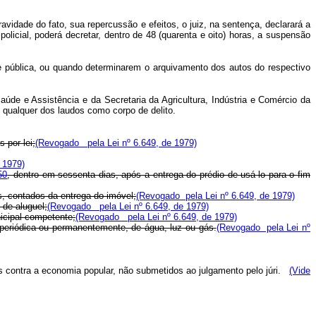
ravidade do fato, sua repercussão e efeitos, o juiz, na sentença, declarará a
licial, poderá decretar, dentro de 48 (quarenta e oito) horas, a suspensão
e pública, ou quando determinarem o arquivamento dos autos do respectivo
Saúde e Assistência e da Secretaria da Agricultura, Indústria e Comércio da
 qualquer dos laudos como corpo de delito.
 por lei;
(Revogado pela Lei nº 6.649, de 1979)
 1979)
50
, dentro em sessenta dias, após a entrega do prédio de usá-lo para o fim
s, contados da entrega do imóvel;
(Revogado pela Lei nº 6.649, de 1979)
 de aluguel;
(Revogado pela Lei nº 6.649, de 1979)
nicipal competente;
(Revogado pela Lei nº 6.649, de 1979)
, periódica ou permanentemente, de água, luz ou gás.
(Revogado pela Lei nº
 contra a economia popular, não submetidos ao julgamento pelo júri.
(Vide