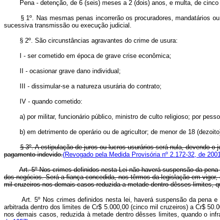
Pena - detenção, de 6 (seis) meses a 2 (dois) anos, e multa, de cinco mi
§ 1º. Nas mesmas penas incorrerão os procuradores, mandatários ou m
sucessiva transmissão ou execução judicial.
§ 2º. São circunstâncias agravantes do crime de usura:
I - ser cometido em época de grave crise econômica;
II - ocasionar grave dano individual;
III - dissimular-se a natureza usurária do contrato;
IV - quando cometido:
a) por militar, funcionário público, ministro de culto religioso; por p
b) em detrimento de operário ou de agricultor; de menor de 18 (dezoito
§ 3º. A estipulação de juros ou lucros usurários será nula, devendo o 
pagamento indevido.
(Revogado pela Medida Provisória nº 2.172-32, de 2001
Art. 5º Nos crimes definidos nesta Lei não haverá suspensão da pena 
dos negócios. Será a fiança concedida, nos têrmos da legislação em vigor, d
mil cruzeiros nos demais casos reduzida a metade dentro dêsses limites, q
Art. 5º Nos crimes definidos nesta lei, haverá suspensão da pena e
arbitrada dentro dos limites de Cr$ 5.000,00 (cinco mil cruzeiros) a Cr$ 50.
nos demais casos, reduzida à metade dentro dêsses limites, quando o infr