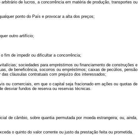
 arbitrário de lucros, a concorrência em matéria de produção, transportes ou
lquer ponto do País e provocar a alta dos preços;
er outro artifício;
im de impedir ou dificultar a concorrência;
italícias; sociedades para empréstimos ou financiamento de construções e
uas, de beneficência, socorros ou empréstimos; caixas de pecúlios, pensão
r das cláusulas contratuais com prejuízo dos interessados;
is ou comerciais, em que o capital seja fracionado em ações ou quotas de
 de desviar fundos de reserva ou reservas técnicas.
ficial de câmbio, sobre quantia permutada por moeda estrangeira; ou, ainda,
xceda o quinto do valor corrente ou justo da prestação feita ou prometida.