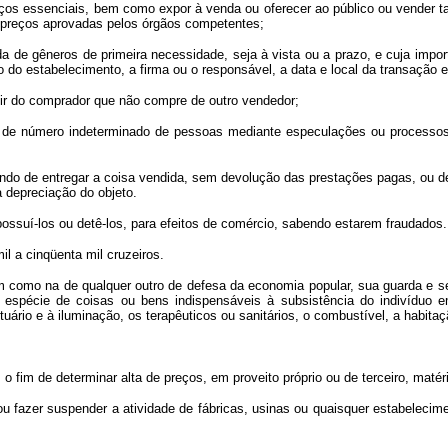
os essenciais, bem como expor à venda ou oferecer ao público ou vender tai
de preços aprovadas pelos órgãos competentes;
e gêneros de primeira necessidade, seja à vista ou a prazo, e cuja importâ
 do estabelecimento, a firma ou o responsável, a data e local da transação 
ir do comprador que não compre de outro vendedor;
e número indeterminado de pessoas mediante especulações ou processos fra
do de entregar a coisa vendida, sem devolução das prestações pagas, ou de
à depreciação do objeto.
suí-los ou detê-los, para efeitos de comércio, sabendo estarem fraudados.
 a cinqüenta mil cruzeiros.
como na de qualquer outro de defesa da economia popular, sua guarda e se
 espécie de coisas ou bens indispensáveis à subsistência do indivíduo e
uário e à iluminação, os terapêuticos ou sanitários, o combustível, a habitaç
 o fim de determinar alta de preços, em proveito próprio ou de terceiro, mat
azer suspender a atividade de fábricas, usinas ou quaisquer estabelecime