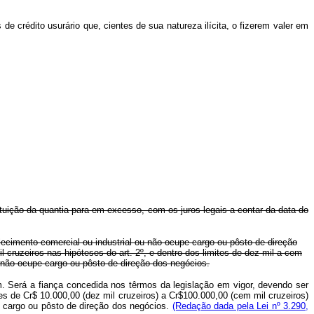
 crédito usurário que, cientes de sua natureza ilícita, o fizerem valer em
stituição da quantia para em excesso, com os juros legais a contar da data do
lecimento comercial ou industrial ou não ocupe cargo ou pôsto de direção
l cruzeiros nas hipóteses do art. 2º, e dentro dos limites de dez mil a cem
u não ocupe cargo ou pôsto de direção dos negócios.
m. Será a fiança concedida nos têrmos da legislação em vigor, devendo ser
ites de Cr$ 10.000,00 (dez mil cruzeiros) a Cr$100.000,00 (cem mil cruzeiros)
e cargo ou pôsto de direção dos negócios.
(Redação dada pela Lei nº 3.290,