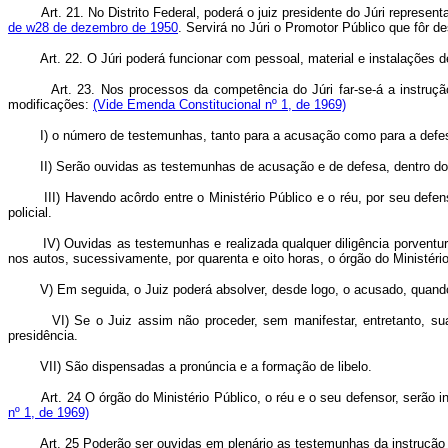
Art. 21. No Distrito Federal, poderá o juiz presidente do Júri represen
de w28 de dezembro de 1950
. Servirá no Júri o Promotor Público que fôr d
Art. 22. O Júri poderá funcionar com pessoal, material e instalações d
Art. 23. Nos processos da competência do Júri far-se-á a instrução
modificações:
(Vide Emenda Constitucional nº 1, de 1969)
I) o número de testemunhas, tanto para a acusação como para a defes
II) Serão ouvidas as testemunhas de acusação e de defesa, dentro do pra
III) Havendo acôrdo entre o Ministério Público e o réu, por seu defenso
policial.
IV) Ouvidas as testemunhas e realizada qualquer diligência porventura req
nos autos, sucessivamente, por quarenta e oito horas, o órgão do Ministério
V) Em seguida, o Juiz poderá absolver, desde logo, o acusado, quando es
VI) Se o Juiz assim não proceder, sem manifestar, entretanto, sua op
presidência.
VII) São dispensadas a pronúncia e a formação de libelo.
Art. 24 O órgão do Ministério Público, o réu e o seu defensor, serão
nº 1, de 1969)
Art. 25 Poderão ser ouvidas em plenário as testemunhas da instrução 