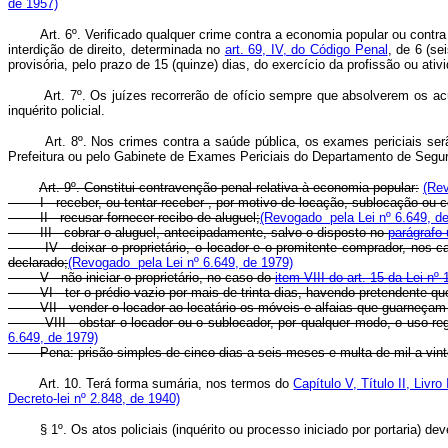
de 1957)
Art. 6º. Verificado qualquer crime contra a economia popular ou contra
interdição de direito, determinada no
art. 69, IV, do Código Penal
, de 6 (se
provisória, pelo prazo de 15 (quinze) dias, do exercício da profissão ou ativi
Art. 7º. Os juízes recorrerão de ofício sempre que absolverem os 
inquérito policial.
Art. 8º. Nos crimes contra a saúde pública, os exames periciais serã
Prefeitura ou pelo Gabinete de Exames Periciais do Departamento de Segura
Art. 9º. Constitui contravenção penal relativa à economia popular:
(Rev
I - receber, ou tentar receber , por motivo de locação, sublocação ou 
II - recusar fornecer recibo de aluguel;
(Revogado pela Lei nº 6.649, d
III - cobrar o aluguel, antecipadamente, salvo o disposto no
parágrafo 
IV - deixar o proprietário, o locador e o promitente comprador, nos c
declarado;
(Revogado pela Lei nº 6.649, de 1979)
V - não iniciar o proprietário, no caso do
item VIII do art. 15 da Lei nº
VI - ter o prédio vazio por mais de trinta dias, havendo pretendente 
VII - vender o locador ao locatário os móveis e alfaias que guarneçam
VIII - obstar o locador ou o sublocador, por qualquer modo, o uso r
6.649, de 1979)
Pena: prisão simples de cinco dias a seis meses e multa de mil a vint
Art. 10. Terá forma sumária, nos termos do
Capítulo V, Título II, Livr
Decreto-lei nº 2.848, de 1940)
§ 1º. Os atos policiais (inquérito ou processo iniciado por portaria) deve