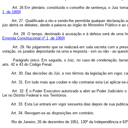
Art. 26 Em plenário, constituído o conselho de sentença, o Juiz tom
1, de 1969)
Art. 27. Qualificado a réu e sendo-lhe permitida qualquer declaração
juiz abrirá os debates, dando a palavra ao órgão do Ministério Público e a
Art. 28. O tempo, destinado à acusação e à defesa será de uma h
Emenda Constitucional nº 1, de 1969)
Art. 29. No julgamento que se realizará em sala secreta com a pre
votação, os jurados depositarão na urna a resposta - sim ou não - ao quesit
Parágrafo único. Em seguida, o Juiz, no caso de condenação, lavrará s
arts. 42 e 43 do Código Penal.
Art. 30. Das decisões do Júri, e nos têrmos da legislação em vigor, 
Art. 31. Em tudo mais que couber e não contrariar esta Lei aplicar-se
Art. 32. É o Poder Executivo autorizado a abrir ao Poder Judiciário 
Lei no Distrito Federal e nos Territórios.
Art. 33. Esta Lei entrará em vigor sessenta dias depois de sua public
Art. 34. Revogam-se as disposições em contrário.
Rio de Janeiro, 26 de dezembro de 1951; 130º da Independência e 63º 