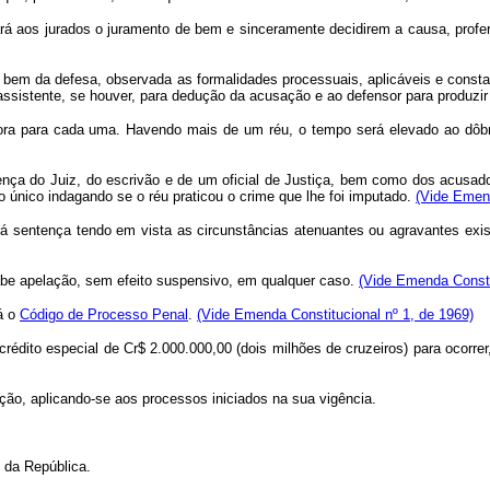
ará aos jurados o juramento de bem e sinceramente decidirem a causa, profe
 a bem da defesa, observada as formalidades processuais, aplicáveis e const
o assistente, se houver, para dedução da acusação e ao defensor para produzi
ora para cada uma. Havendo mais de um réu, o tempo será elevado ao dôbro
sença do Juiz, do escrivão e de um oficial de Justiça, bem como dos acusad
o único indagando se o réu praticou o crime que lhe foi imputado.
(Vide Emend
entença tendo em vista as circunstâncias atenuantes ou agravantes exist
cabe apelação, sem efeito suspensivo, em qualquer caso.
(Vide Emenda Consti
-á o
Código de Processo Penal
.
(Vide Emenda Constitucional nº 1, de 1969)
o crédito especial de Cr$ 2.000.000,00 (dois milhões de cruzeiros) para ocor
ação, aplicando-se aos processos iniciados na sua vigência.
da República.