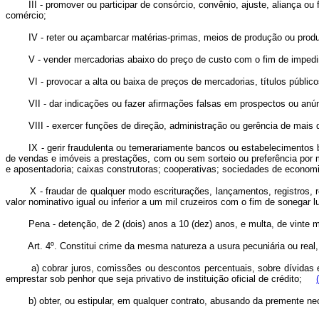
III - promover ou participar de consórcio, convênio, ajuste, aliança ou fus
comércio;
IV - reter ou açambarcar matérias-primas, meios de produção ou produto
V - vender mercadorias abaixo do preço de custo com o fim de impedir
VI - provocar a alta ou baixa de preços de mercadorias, títulos públicos, v
VII - dar indicações ou fazer afirmações falsas em prospectos ou anúnci
VIII - exercer funções de direção, administração ou gerência de mais de
IX - gerir fraudulenta ou temerariamente bancos ou estabelecimentos ban
de vendas e imóveis a prestações, com ou sem sorteio ou preferência por 
e aposentadoria; caixas construtoras; cooperativas; sociedades de economia
X - fraudar de qualquer modo escriturações, lançamentos, registros, rel
valor nominativo igual ou inferior a um mil cruzeiros com o fim de sonegar 
Pena - detenção, de 2 (dois) anos a 10 (dez) anos, e multa, de vinte mi
Art. 4º. Constitui crime da mesma natureza a usura pecuniária ou real
a) cobrar juros, comissões ou descontos percentuais, sobre dívidas e
emprestar sob penhor que seja privativo de instituição oficial de crédito;
b) obter, ou estipular, em qualquer contrato, abusando da premente nec