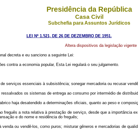
Presidência da República
Casa Civil
Subchefia para Assuntos Jurídicos
LEI Nº 1.521, DE 26 DE DEZEMBRO DE 1951.
Altera dispositivos da legislação vigent
al decreta e eu sanciono a seguinte Lei:
ões contra a economia popular, Esta Lei regulará o seu julgamento.
e serviços essenciais à subsistência; sonegar mercadoria ou recusar vendê
ressalvados os sistemas de entrega ao consumo por intermédio de distribui
brico haja desatendido a determinações oficiais, quanto ao peso e composi
freguês a nota relativa à prestação de serviço, desde que a importância e
ransação e do nome e residência do freguês;
venda ou vendê-los, como puros; misturar gêneros e mercadorias de qualida