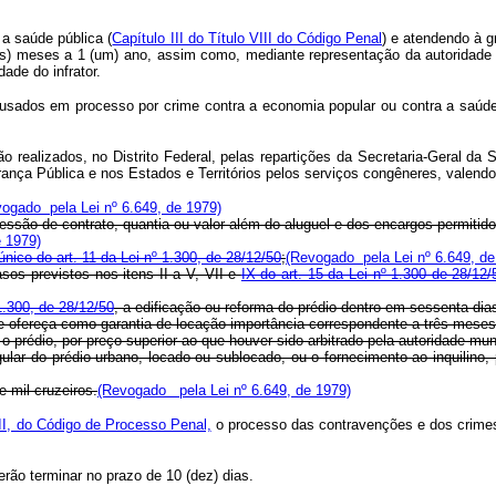
 a saúde pública (
Capítulo III do Título VIII do Código Penal
) e atendendo à g
is) meses a 1 (um) ano, assim como, mediante representação da autoridade po
dade do infrator.
acusados em processo por crime contra a economia popular ou contra a saúd
o realizados, no Distrito Federal, pelas repartições da Secretaria-Geral da 
nça Pública e nos Estados e Territórios pelos serviços congêneres, valendo
ogado pela Lei nº 6.649, de 1979)
cessão de contrato, quantia ou valor além do aluguel e dos encargos permitidos
e 1979)
único do art. 11 da Lei nº 1.300, de 28/12/50
;
(Revogado pela Lei nº 6.649, de
asos previstos nos itens II a V, VII e
IX do art. 15 da Lei nº 1.300 de 28/12/
 1.300, de 28/12/50
, a edificação ou reforma do prédio dentro em sessenta dia
que ofereça como garantia de locação importância correspondente a três meses
 o prédio, por preço superior ao que houver sido arbitrado pela autoridade mu
egular do prédio urbano, locado ou sublocado, ou o fornecimento ao inquilino
e mil cruzeiros.
(Revogado pela Lei nº 6.649, de 1979)
o II, do Código de Processo Penal,
o processo das contravenções e dos crimes
rão terminar no prazo de 10 (dez) dias.