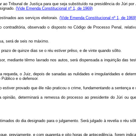
tar ao Tribunal de Justiça para que seja substituído na presidência do Júri po
esignado.
(Vide Emenda Constitucional nº 1, de 1969)
estinados aos serviços eleitorais.
(Vide Emenda Constitucional nº 1, de 1969
 contraditória, observado o disposto no Código de Processo Penal, relativa
a, será de seis no máximo.
zo de quinze dias se o réu estiver prêso, e de vinte quando sôlto.
r, mediante têrmo lavrado nos autos, será dispensada a inquirição das tes
ueda, o Juiz, depois de sanadas as nulidades e irregularidades e determina
 Público e o defensor.
tiver provado que êle não praticou o crime, fundamentando a sentença e re
inião, determinará a remessa do processo ao presidente do Júri ou que 
 intimados do dia designado para o julgamento. Será julgado à revelia o réu 
que, previamente, e com quarenta e oito horas de antecedência, forem indica