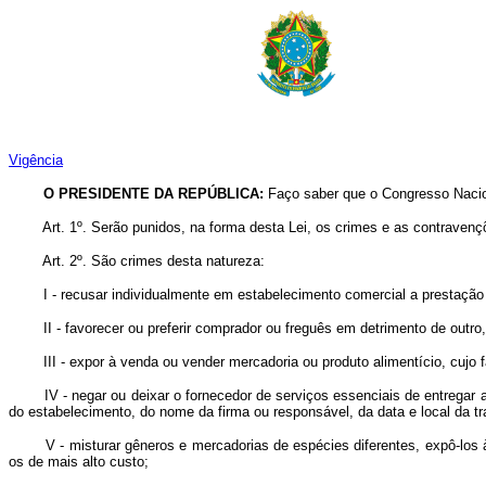
Vigência
O PRESIDENTE DA REPÚBLICA:
Faço saber que o Congresso Nacion
Art. 1º. Serão punidos, na forma desta Lei, os crimes e as contravenç
Art. 2º. São crimes desta natureza:
I - recusar individualmente em estabelecimento comercial a prestação d
II - favorecer ou preferir comprador ou freguês em detrimento de outro, 
III - expor à venda ou vender mercadoria ou produto alimentício, cujo fa
IV - negar ou deixar o fornecedor de serviços essenciais de entregar ao 
do estabelecimento, do nome da firma ou responsável, da data e local da t
V - misturar gêneros e mercadorias de espécies diferentes, expô-los à 
os de mais alto custo;