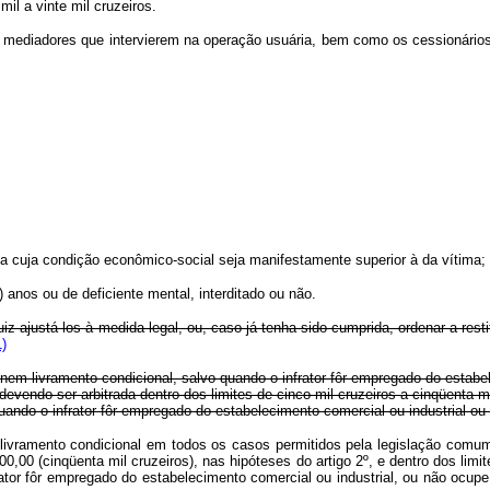
l a vinte mil cruzeiros.
ediadores que intervierem na operação usuária, bem como os cessionários de
essoa cuja condição econômico-social seja manifestamente superior à da vítima;
) anos ou de deficiente mental, interditado ou não.
juiz ajustá-los à medida legal, ou, caso já tenha sido cumprida, ordenar a re
)
nem livramento condicional, salvo quando o infrator fôr empregado do estabe
evendo ser arbitrada dentro dos limites de cinco mil cruzeiros a cinqüenta mi
uando o infrator fôr empregado do estabelecimento comercial ou industrial o
 livramento condicional em todos os casos permitidos pela legislação comu
000,00 (cinqüenta mil cruzeiros), nas hipóteses do artigo 2º, e dentro dos lim
ator fôr empregado do estabelecimento comercial ou industrial, ou não ocup