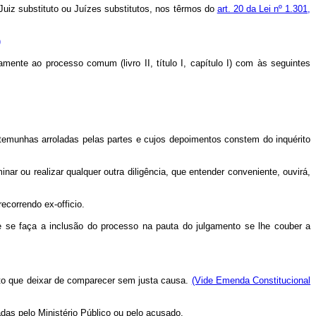
r Juiz substituto ou Juízes substitutos, nos têrmos do
art. 20 da Lei nº 1.301,
)
mente ao processo comum (livro II, título I, capítulo I) com às seguintes
temunhas arroladas pelas partes e cujos depoimentos constem do inquérito
r ou realizar qualquer outra diligência, que entender conveniente, ouvirá,
correndo ex-officio.
se faça a inclusão do processo na pauta do julgamento se lhe couber a
sôlto que deixar de comparecer sem justa causa.
(Vide Emenda Constitucional
das pelo Ministério Público ou pelo acusado.