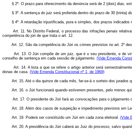
§ 2º. O prazo para oferecimento da denúncia será de 2 (dois) dias, este
§ 3º. A sentença do juiz será proferida dentro do prazo de 30 (trinta) dia
§ 4º. A retardação injustificada, pura e simples, dos prazos indicados n
Art. 11. No Distrito Federal, o processo das infrações penais relat
competência do júri de que trata o art. 12.
Art. 12. São da competência do Júri os crimes previstos no art. 2º des
Art. 13. O Júri compõe de um juiz, que é o seu presidente, e de vin
conselho de sentença em cada sessão de julgamento.
(Vide Emenda Consti
Art. 14. A lista a que se refere o artigo anterior será semestralmen
donas de casa.
(Vide Emenda Constitucional nº 1, de 1969)
Art. 15. Até o dia quinze de cada mês, far-se-á o sorteio dos jurados 
Art. 16. o Júri funcionará quando estiverem presentes, pelo menos qu
Art. 17. O presidente do Júri fará as convocações para o julgament
Art. 18. Além dos casos de suspeição e impedimento previstos em Lei
Art. 19. Poderá ser constituído um Júri em cada zona eleitoral.
(Vide 
Art. 20. A presidência do Júri caberá ao Juiz do processo, salvo quando