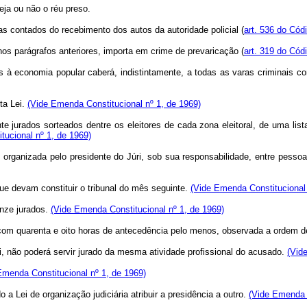
ja ou não o réu preso.
s contados do recebimento dos autos da autoridade policial (
art. 536 do Cód
os parágrafos anteriores, importa em crime de prevaricação (
art. 319 do Cód
ivas à economia popular caberá, indistintamente, a todas as varas criminai
ta Lei.
(Vide Emenda Constitucional nº 1, de 1969)
te jurados sorteados dentre os eleitores de cada zona eleitoral, de uma list
tucional nº 1, de 1969)
te organizada pelo presidente do Júri, sob sua responsabilidade, entre pesso
que devam constituir o tribunal do mês seguinte.
(Vide Emenda Constitucional 
inze jurados.
(Vide Emenda Constitucional nº 1, de 1969)
o com quarenta e oito horas de antecedência pelo menos, observada a ordem
, não poderá servir jurado da mesma atividade profissional do acusado.
(Vid
Emenda Constitucional nº 1, de 1969)
 a Lei de organização judiciária atribuir a presidência a outro.
(Vide Emenda C