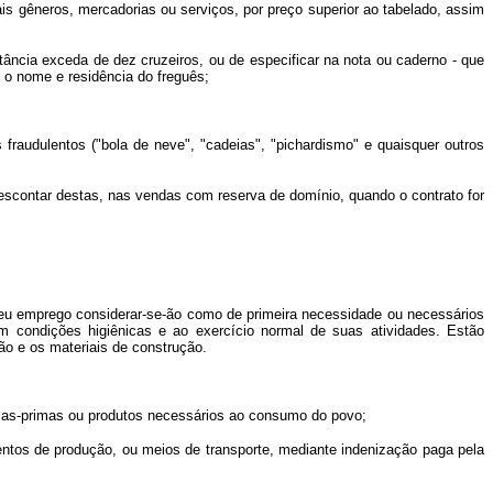
s gêneros, mercadorias ou serviços, por preço superior ao tabelado, assim
ncia exceda de dez cruzeiros, ou de especificar na nota ou caderno - que
e o nome e residência do freguês;
udulentos ("bola de neve", "cadeias", "pichardismo" e quaisquer outros
scontar destas, nas vendas com reserva de domínio, quando o contrato for
u emprego considerar-se-ão como de primeira necessidade ou necessários
m condições higiênicas e ao exercício normal de suas atividades. Estão
ão e os materiais de construção.
érias-primas ou produtos necessários ao consumo do povo;
ntos de produção, ou meios de transporte, mediante indenização paga pela