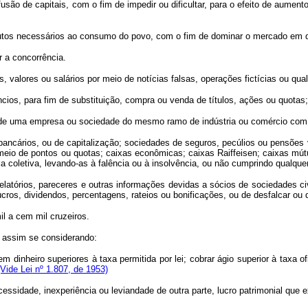
ão de capitais, com o fim de impedir ou dificultar, para o efeito de aumento
s necessários ao consumo do povo, com o fim de dominar o mercado em qua
 a concorrência.
alores ou salários por meio de notícias falsas, operações fictícias ou qualqu
os, para fim de substituição, compra ou venda de títulos, ações ou quotas;
 uma empresa ou sociedade do mesmo ramo de indústria ou comércio com o f
cários, ou de capitalização; sociedades de seguros, pecúlios ou pensões v
meio de pontos ou quotas; caixas econômicas; caixas Raiffeisen; caixas mút
 coletiva, levando-as à falência ou à insolvência, ou não cumprindo qualque
atórios, pareceres e outras informações devidas a sócios de sociedades civ
lucros, dividendos, percentagens, rateios ou bonificações, ou de desfalcar ou
l a cem mil cruzeiros.
, assim se considerando:
m dinheiro superiores à taxa permitida por lei; cobrar ágio superior à taxa o
(Vide Lei nº 1.807, de 1953)
essidade, inexperiência ou leviandade de outra parte, lucro patrimonial que e