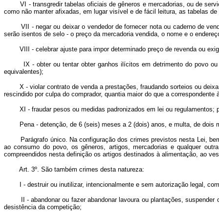
VI - transgredir tabelas oficiais de gêneros e mercadorias, ou de serviç
como não manter afixadas, em lugar visível e de fácil leitura, as tabelas 
VII - negar ou deixar o vendedor de fornecer nota ou caderno de venda d
serão isentos de selo - o preço da mercadoria vendida, o nome e o endereço
VIII - celebrar ajuste para impor determinado preço de revenda ou exig
IX - obter ou tentar obter ganhos ilícitos em detrimento do povo ou d
equivalentes);
X - violar contrato de venda a prestações, fraudando sorteios ou deixan
rescindido por culpa do comprador, quantia maior do que a correspondente 
XI - fraudar pesos ou medidas padronizados em lei ou regulamentos; pos
Pena - detenção, de 6 (seis) meses a 2 (dois) anos, e multa, de dois mil
Parágrafo único. Na configuração dos crimes previstos nesta Lei, bem 
ao consumo do povo, os gêneros, artigos, mercadorias e qualquer outra
compreendidos nesta definição os artigos destinados à alimentação, ao vest
Art. 3º. São também crimes desta natureza:
I - destruir ou inutilizar, intencionalmente e sem autorização legal, com
II - abandonar ou fazer abandonar lavoura ou plantações, suspender ou f
desistência da competição;