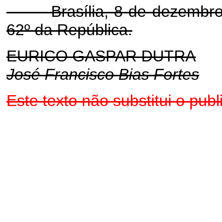
Brasília, 8 de dezembro d
62º da República.
EURICO GASPAR DUTRA
José Francisco Bias Fortes
Este texto não substitui o pu