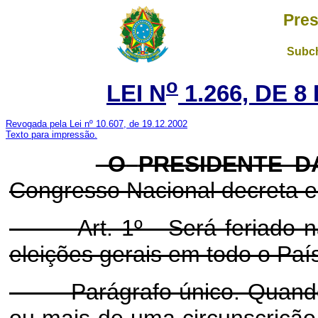
Pres
Subch
o
LEI N
1.266, DE 
Revogada pela Lei nº 10.607, de 19.12.2002
Texto para impressão.
O
PRESIDENTE D
Congresso Nacional decreta e 
Art. 1º - Será feriado
eleições gerais em todo o Paí
Parágrafo único. Quando a
ou mais de uma circunscrição