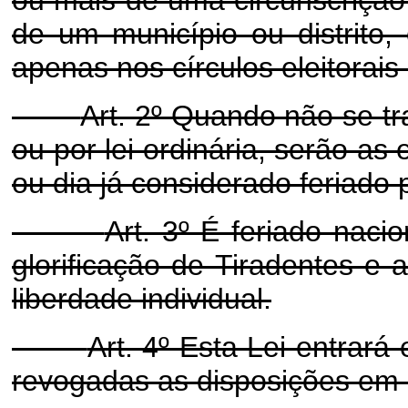
de um município ou distrito, 
apenas nos círculos eleitorais
Art. 2º Quando não se tr
ou por lei ordinária, serão a
ou dia já considerado feriado po
Art. 3º É feriado naci
glorificação de Tiradentes e
liberdade individual.
Art. 4º Esta Lei entrará
revogadas as disposições em c