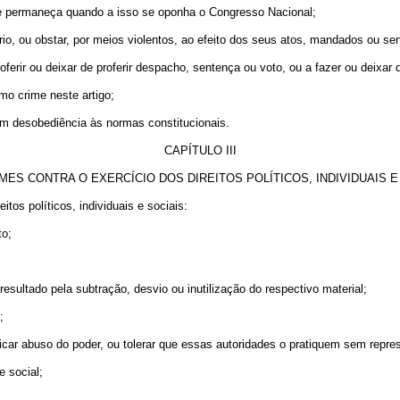
u nele permaneça quando a isso se oponha o Congresso Nacional;
iário, ou obstar, por meios violentos, ao efeito dos seus atos, mandados ou se
oferir ou deixar de proferir despacho, sentença ou voto, ou a fazer ou deixar d
omo crime neste artigo;
om desobediência às normas constitucionais.
CAPÍTULO III
MES CONTRA O EXERCÍCIO DOS DIREITOS POLÍTICOS, INDIVIDUAIS E
itos políticos, individuais e sociais:
to;
u resultado pela subtração, desvio ou inutilização do respectivo material;
;
ticar abuso do poder, ou tolerar que essas autoridades o pratiquem sem repre
e social;