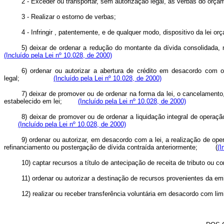
2 - Exceder ou transportar, sem autorização legal, as verbas do orça
3 - Realizar o estorno de verbas;
4 - Infringir , patentemente, e de qualquer modo, dispositivo da lei or
5) deixar de ordenar a redução do montante da dívida consolidada
(Incluído pela Lei nº 10.028, de 2000)
6) ordenar ou autorizar a abertura de crédito em desacordo com o
legal;
(Incluído pela Lei nº 10.028, de 2000)
7) deixar de promover ou de ordenar na forma da lei, o cancelamento
estabelecido em lei;
(Incluído pela Lei nº 10.028, de 2000)
8) deixar de promover ou de ordenar a liquidação integral de operaç
(Incluído pela Lei nº 10.028, de 2000)
9) ordenar ou autorizar, em desacordo com a lei, a realização de op
refinanciamento ou postergação de dívida contraída anteriormente; (
(I
10) captar recursos a título de antecipação de receita de tributo o
11) ordenar ou autorizar a destinação de recursos provenientes da e
12) realizar ou receber transferência voluntária em desacordo com