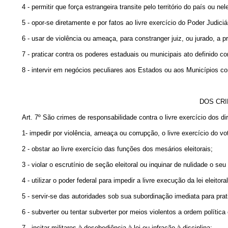
4 - permitir que força estrangeira transite pelo território do país o
5 - opor-se diretamente e por fatos ao livre exercício do Poder Judic
6 - usar de violência ou ameaça, para constranger juiz, ou jurado, a pr
7 - praticar contra os poderes estaduais ou municipais ato definido c
8 - intervir em negócios peculiares aos Estados ou aos Municípios c
DOS CRI
Art. 7º São crimes de responsabilidade contra o livre exercício dos dire
1- impedir por violência, ameaça ou corrupção, o livre exercício do vo
2 - obstar ao livre exercício das funções dos mesários eleitorais;
3 - violar o escrutínio de seção eleitoral ou inquinar de nulidade o se
4 - utilizar o poder federal para impedir a livre execução da lei eleitoral
5 - servir-se das autoridades sob sua subordinação imediata para pra
6 - subverter ou tentar subverter por meios violentos a ordem política 
7 - incitar militares à desobediência à lei ou infração à disciplina;