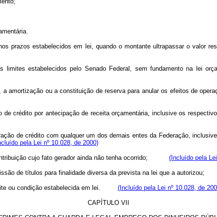
mento;
çamentária.
, nos prazos estabelecidos em lei, quando o montante ultrapassar o valo
s limites estabelecidos pelo Senado Federal, sem fundamento na lei orça
, a amortização ou a constituição de reserva para anular os efeitos de opera
ão de crédito por antecipação de receita orçamentária, inclusive os respec
eração de crédito com qualquer um dos demais entes da Federação, inclusive
ncluído pela Lei nº 10.028, de 2000)
u contribuição cujo fato gerador ainda não tenha ocorrido;
(Incluído pela Le
missão de títulos para finalidade diversa da prevista na lei que a autoriz
 limite ou condição estabelecida em lei.
(Incluído pela Lei nº 10.028, de 200
CAPÍTULO VII