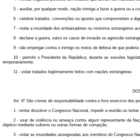
5 - auxiliar, por qualquer modo, nação inimiga a fazer a guerra ou a c
6 - celebrar tratados, convenções ou ajustes que comprometam a dig
7 - violar a imunidade dos embaixadores ou ministros estrangeiros ac
8 - declarar a guerra, salvo os casos de invasão ou agressão estrang
9 - não empregar contra o inimigo os meios de defesa de que poderia 
10 - permitir o Presidente da República, durante as sessões legisla
temporariamente;
11 - violar tratados legitimamente feitos com nações estrangeiras.
DOS
Art. 6º São crimes de responsabilidade contra o livre exercício dos po
1 - tentar dissolver o Congresso Nacional, impedir a reunião ou tent
2 - usar de violência ou ameaça contra algum representante da N
objetivo mediante suborno ou outras formas de corrupção;
3 - violar as imunidades asseguradas aos membros do Congresso Nac