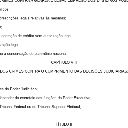
CRIMES CONTRA A GUARDA E LEGAL EMPREGO DOS DINHEIROS PÚBL
licos:
prescrições legais relativas às mesmas;
s;
r operação de crédito sem autorização legal;
zação legal;
mo a conservação do patrimônio nacional.
CAPÍTULO VIII
DOS CRIMES CONTRA O CUMPRIMENTO DAS DECISÕES JUDICIÁRIAS
es do Poder Judiciário;
depender do exercício das funções do Poder Executivo;
ribunal Federal ou do Tribunal Superior Eleitoral;
.
TÍTULO II