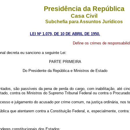
Presidência da República
Casa Civil
Subchefia para Assuntos Jurídicos
LEI Nº 1.079, DE 10 DE ABRIL DE 1950.
Define os crimes de responsabilid
al decreta eu sanciono a seguinte Lei:
PARTE PRIMEIRA
Do Presidente da República e Ministros de Estado
ntados, são passíveis da pena de perda do cargo, com inabilitação, até cin
tado, contra os Ministros do Supremo Tribunal Federal ou contra o Procurado
processo e julgamento do acusado por crime comum, na justiça ordinária, nos 
blica que atentarem contra a Constituição Federal, e, especialmente, contra:
 poderes constitucionais dos Estados;