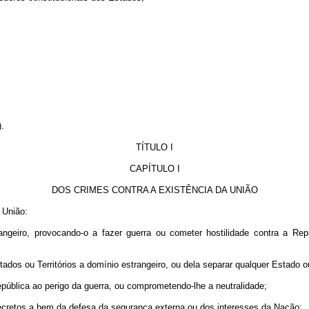
).
TÍTULO I
CAPÍTULO I
DOS CRIMES CONTRA A EXISTÊNCIA DA UNIÃO
 União:
rangeiro, provocando-o a fazer guerra ou cometer hostilidade contra a Repú
ados ou Territórios a domínio estrangeiro, ou dela separar qualquer Estado ou
epública ao perigo da guerra, ou comprometendo-lhe a neutralidade;
 secretos a bem da defesa da segurança externa ou dos interesses da Nação;