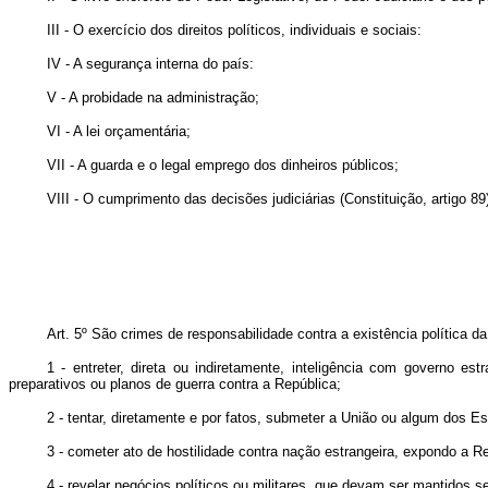
III - O exercício dos direitos políticos, individuais e sociais:
IV - A segurança interna do país:
V - A probidade na administração;
VI - A lei orçamentária;
VII - A guarda e o legal emprego dos dinheiros públicos;
VIII - O cumprimento das decisões judiciárias (Constituição, artigo 89
Art. 5º São crimes de responsabilidade contra a existência política da
1 - entreter, direta ou indiretamente, inteligência com governo est
preparativos ou planos de guerra contra a República;
2 - tentar, diretamente e por fatos, submeter a União ou algum dos Est
3 - cometer ato de hostilidade contra nação estrangeira, expondo a R
4 - revelar negócios políticos ou militares, que devam ser mantidos