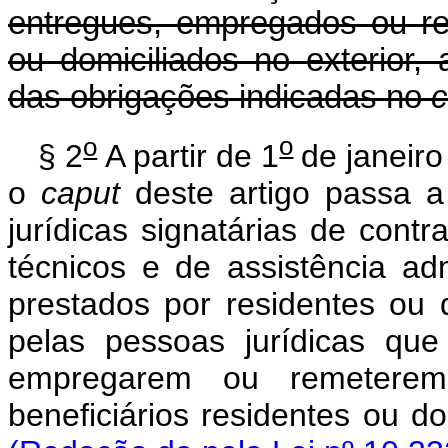
entregues, empregados ou re
ou domiciliados no exterior,
das obrigações indicadas no
c
o
o
§ 2
A partir de 1
de janeiro
o
caput
deste artigo passa a
jurídicas signatárias de cont
técnicos e de assistência ad
prestados por residentes ou 
pelas pessoas jurídicas que
empregarem ou remeter
beneficiários residentes