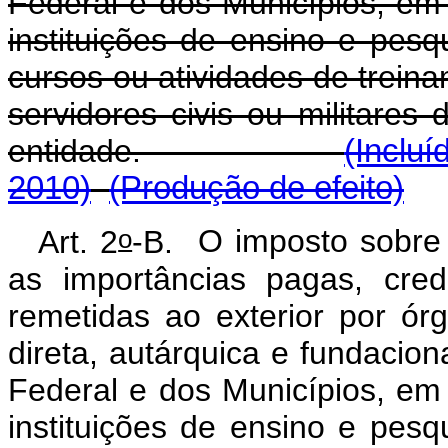
Federal e dos Municípios, em
instituições de ensino e pesq
cursos ou atividades de treina
servidores civis ou militares 
entidade.
(Incluí
2010)
(Produção de efeito)
o
Art. 2
-B.
O imposto sobre 
as importâncias pagas, cre
remetidas ao exterior por ór
direta, autárquica e fundacion
Federal e dos Municípios, em
instituições de ensino e pesq