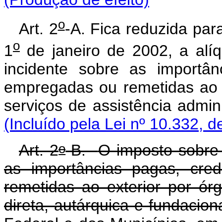
o
Art. 2
-A. Fica reduzida par
o
1
de janeiro de 2002, a alí
incidente sobre as importân
empregadas ou remetidas ao e
serviços de assistência 
(Incluído pela Lei nº 10.332, d
o
Art. 2
-B.
O imposto sobre 
as importâncias pagas, cre
remetidas ao exterior por ór
direta, autárquica e fundacion