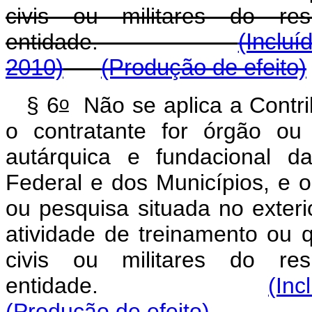
civis ou militares do res
entidade.
(Incluí
2010)
(Produção de efeito)
o
§ 6
Não se aplica a Contri
o contratante for órgão ou 
autárquica e fundacional d
Federal e dos Municípios, e o 
ou pesquisa situada no exteri
atividade de treinamento ou qu
civis ou militares do res
entidade.
(Inc
(Produção de efeito)