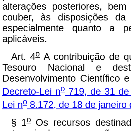
alterações posteriores, be
couber, às disposições da 
especialmente quanto a p
aplicáveis.
o
Art. 4
A contribuição de qu
Tesouro Nacional e des
Desenvolvimento Científico 
o
Decreto-Lei n
719, de 31 de 
o
Lei n
8.172, de 18 de janeiro
o
§ 1
Os recursos destina