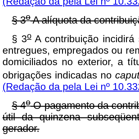
(Redação da pela Lei nº 10.33
o
§ 3
A alíquota da contribui
o
§ 3
A contribuição incidirá
entregues, empregados ou rem
domiciliados no exterior, a t
obrigações indicadas no
capu
(Redação da pela Lei nº 10.33
o
§ 4
O pagamento da contribu
útil da quinzena subseqüen
gerador.