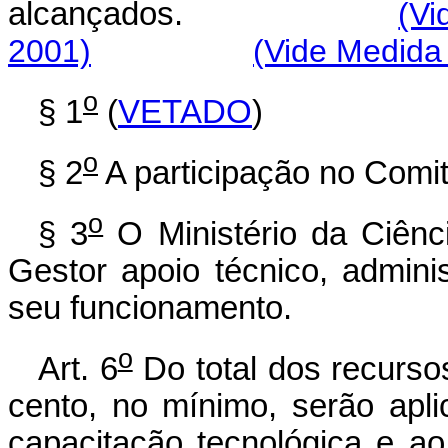
alcançados.
(Vi
2001)
(Vide Medida 
o
§ 1
(
VETADO
)
o
§ 2
A participação no Comi
o
§ 3
O Ministério da Ciênc
Gestor apoio técnico, adminis
seu funcionamento.
o
Art. 6
Do total dos recursos
cento, no mínimo, serão ap
capacitação tecnológica e ao