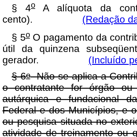
o
§ 4
A alíquota da cont
cento).
(Redação da
o
§ 5
O pagamento da contribu
útil da quinzena subseqüen
gerador.
(Incluído p
o
§ 6
Não se aplica a Contri
o contratante for órgão ou 
autárquica e fundacional d
Federal e dos Municípios, e o 
ou pesquisa situada no exteri
atividade de treinamento ou qu