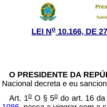
Pres
Subch
o
LEI N
10.166, DE 
O PRESIDENTE DA REPÚ
Nacional decreta e eu sancion
o
o
Art. 1
O § 5
do art. 16 d
1986
, passa a vigorar com a 