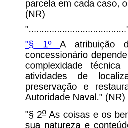
parcela em cada caso, o
(NR)
"......................................
"§ 1º
A atribuição
concessionário depender
complexidade técnica 
atividades de localiz
preservação e restaur
Autoridade Naval." (NR)
o
"§ 2
As coisas e os be
sua natureza e conteúd