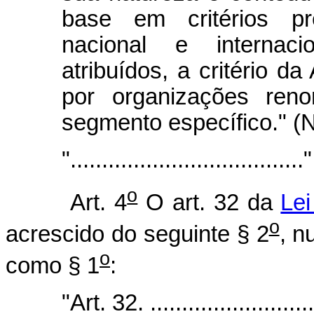
base em critérios p
nacional e internac
atribuídos, a critério da
por organizações ren
segmento específico." (
"....................................."
o
Art. 4
O art. 32 da
Lei
o
acrescido do seguinte § 2
, n
o
como § 1
:
"Art. 32. ...........................