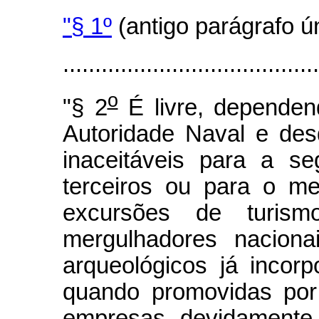
"§ 1º
(antigo parágrafo ú
.......................................
o
"§ 2
É livre, depende
Autoridade Naval e des
inaceitáveis para a s
terceiros ou para o me
excursões de turism
mergulhadores naciona
arqueológicos já incor
quando promovidas por
empresas devidamente