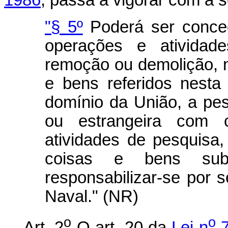
"§ 5º
Poderá ser conced
operações e atividade
remoção ou demolição, n
e bens referidos nest
domínio da União, a pess
ou estrangeira com 
atividades de pesquisa,
coisas e bens sub
responsabilizar-se por 
Naval." (NR)
o
o
Art. 2
O art. 20 da
Lei n
7