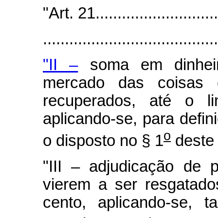
"Art. 21.............................
.......................................
"II –
soma em dinheiro
mercado das coisas
recuperados, até o li
aplicando-se, para defi
o
o disposto no § 1
deste 
"III – adjudicação de
vierem a ser resgatados
cento, aplicando-se, 