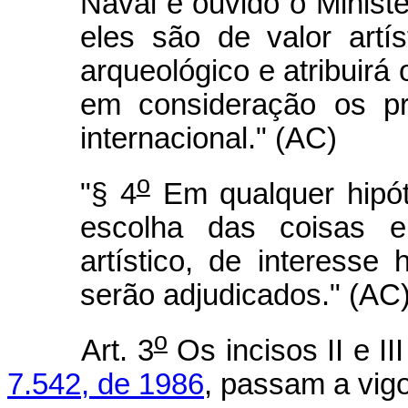
Naval e ouvido o Ministé
eles são de valor artís
arqueológico e atribuirá
em consideração os pr
internacional." (AC)
o
"§ 4
Em qualquer hipót
escolha das coisas e
artístico, de interesse 
serão adjudicados." (AC
o
Art. 3
Os incisos II e II
7.542, de 1986
, passam a vig