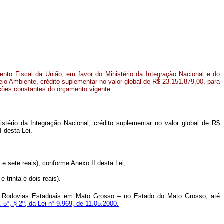
nto Fiscal da União, em favor do Ministério da Integração Nacional e do
eio Ambiente, crédito suplementar no valor global de R$ 23.151.879,00, para
ações constantes do orçamento vigente.
stério da Integração Nacional, crédito suplementar no valor global de R$
I desta Lei.
e sete reais), conforme Anexo II desta Lei;
 trinta e dois reais).
e Rodovias Estaduais em Mato Grosso – no Estado do Mato Grosso, até
. 5º, § 2º, da Lei nº 9.969, de 11.05.2000.