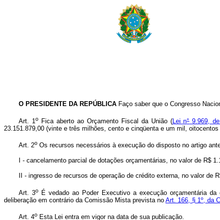
O PRESIDENTE DA REPÚBLICA
Faço saber que o Congresso Naciona
o
Art. 1
Fica aberto ao Orçamento Fiscal da União (
Lei n
°
9.969, de
23.151.879,00 (vinte e três milhões, cento e cinqüenta e um mil, oitocento
o
Art. 2
Os recursos necessários à execução do disposto no artigo anter
I - cancelamento parcial de dotações orçamentárias, no valor de R$ 1.
II - ingresso de recursos de operação de crédito externa, no valor de R
o
Art. 3
É vedado ao Poder Executivo a execução orçamentária da d
deliberação em contrário da Comissão Mista prevista no
Art. 166, § 1º, da 
o
Art. 4
Esta Lei entra em vigor na data de sua publicação.