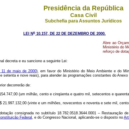
Presidência da República
Casa Civil
Subchefia para Assuntos Jurídicos
o
LEI N
10.157, DE 22 DE DEZEMBRO DE 2000.
Abre ao Orçame
Ministério do M
reforço de dot
l decreta e eu sanciono a seguinte Lei:
 11 de maio de 2000
), em favor do Ministério do Meio Ambiente e do Mini
s e setenta e nove reais), para atender às programações constantes do Anexo 
ior decorrerão de:
154.747,00 (um milhão, cento e cinqüenta e quatro mil, setecentos e quarenta 
$ 21.997.132,00 (vinte e um milhões, novecentos e noventa e sete mil, cento e
otação consignada no subtítulo 18.782.0518.3644.0001 – Restauração d
Constituição Federal
, e do Congresso Nacional, aplicando-se o disposto no
Art