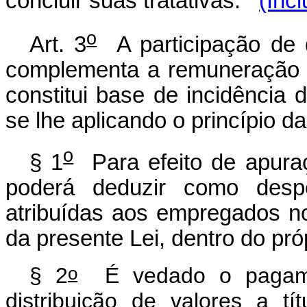
concluir suas tratativas.
(Inc
o
Art. 3
A participação de q
complementa a remuneração 
constitui base de incidência 
se lhe aplicando o princípio da
o
§ 1
Para efeito de apuraçã
poderá deduzir como despe
atribuídas aos empregados no
da presente Lei, dentro do pró
o
§ 2
É vedado o pagamen
distribuição de valores a tí