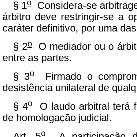
o
§ 1
Considera-se arbitrage
árbitro deve restringir-se a 
caráter definitivo, por uma das
o
§ 2
O mediador ou o árbit
entre as partes.
o
§ 3
Firmado o compromis
desistência unilateral de qual
o
§ 4
O laudo arbitral terá 
de homologação judicial.
o
Art. 5
A participação de