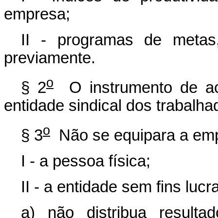
empresa;
II - programas de metas
previamente.
o
§ 2
O instrumento de ac
entidade sindical dos trabalha
o
§ 3
Não se equipara a empr
I - a pessoa física;
II - a entidade sem fins luc
a) não distribua resulta