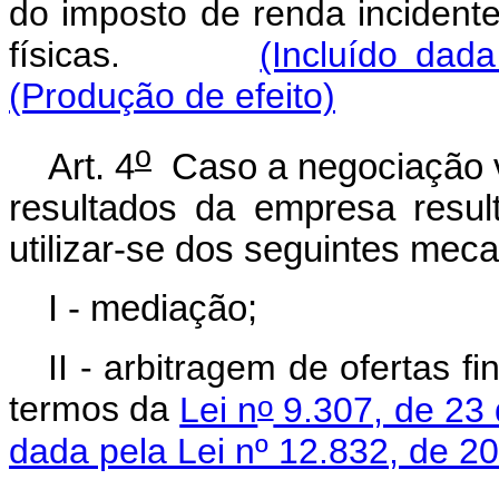
do imposto de renda incident
físicas.
(Incluído dad
(Produção de efeito)
o
Art. 4
Caso a negociação vi
resultados da empresa resu
utilizar-se dos seguintes meca
I - mediação;
II - arbitragem de ofertas fi
o
termos da
Lei n
9.307, de 23
dada pela Lei nº 12.832, de 2