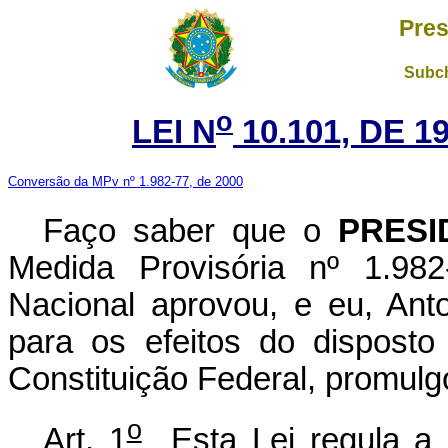
Pres
Subch
o
LEI N
10.101, DE 
Conversão da MPv nº 1.982-77, de 2000
Faço saber que o
PRESI
Medida Provisória nº 1.98
Nacional aprovou, e eu, Ant
para os efeitos do disposto
Constituição Federal, promulgo
o
Art. 1
Esta Lei regula a p