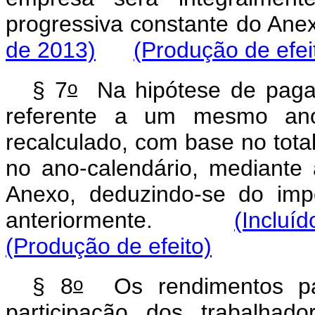
progressiva constante do
de 2013)
(Produção de efei
o
§ 7
Na hipótese de pagam
referente a um mesmo ano-
recalculado, com base no total
no ano-calendário, mediante 
Anexo, deduzindo-se do imp
anteriormente.
(Incluí
(Produção de efeito)
o
§ 8
Os rendimentos pag
participação dos trabalhad