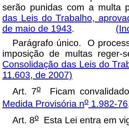
serão punidas com a multa 
das Leis do Trabalho, aprova
de maio de 1943
.
(In
Parágrafo único. O process
imposição de multas reger-
Consolidação das Leis do Tra
11.603, de 2007)
o
Art. 7
Ficam convalidados
o
Medida Provisória n
1.982-76,
o
Art. 8
Esta Lei entra em vig