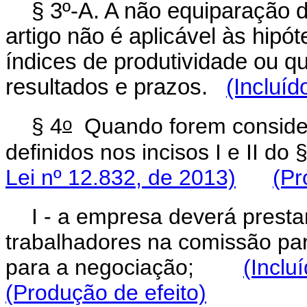
§ 3º-A. A não equiparação de
artigo não é aplicável às hipó
índices de produtividade ou q
resultados e prazos.
(Incluíd
o
§ 4
Quando forem considera
definidos nos incisos I e II do 
Lei nº 12.832, de 2013)
(Pr
I - a empresa deverá presta
trabalhadores na comissão par
para a negociação;
(Inclu
(Produção de efeito)