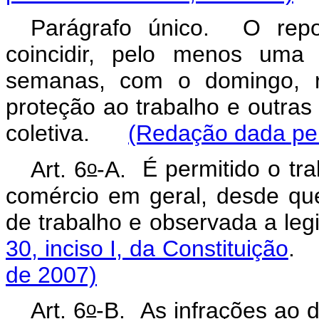
Parágrafo único. O rep
coincidir, pelo menos uma
semanas, com o domingo, r
proteção ao trabalho e outra
coletiva.
(Redação dada pel
o
Art. 6
-A.
É permitido o tr
comércio em geral, desde qu
de trabalho e
observada a leg
30, inciso I, da Constituição
de 2007)
o
Art. 6
-B. As infrações ao d