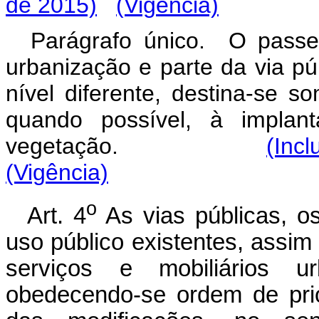
de 2015)
(Vigência)
Parágrafo único. O passei
urbanização e parte da via p
nível diferente, destina-se s
quando possível, à implan
vegetação.
(Inc
(Vigência)
o
Art. 4
As vias públicas, o
uso público existentes, assim
serviços e mobiliários u
obedecendo-se ordem de prio