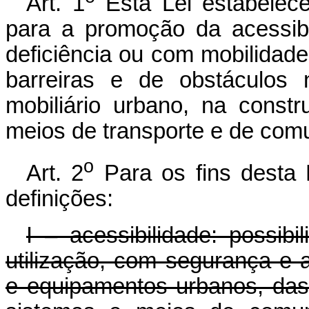
Art. 1
Esta Lei estabelece
para a promoção da acessib
deficiência ou com mobilidad
barreiras e de obstáculos 
mobiliário urbano, na const
meios de transporte e de com
o
Art. 2
Para os fins desta 
definições:
I – acessibilidade: possib
utilização, com segurança e 
e equipamentos urbanos, das 