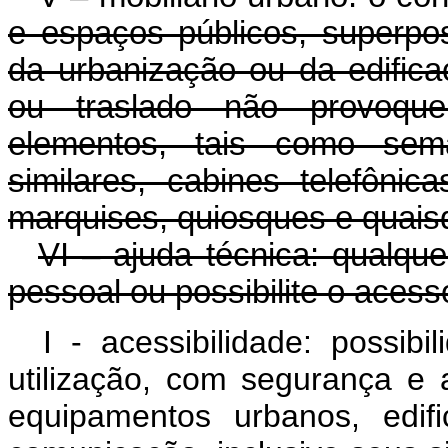
e espaços públicos, superpo
da urbanização ou da edific
ou traslado não provoque 
elementos, tais como semá
similares, cabines telefônicas
marquises, quiosques e quais
VI – ajuda técnica: qualque
pessoal ou possibilite o acess
I - acessibilidade: possib
utilização, com segurança e 
equipamentos urbanos, edifi