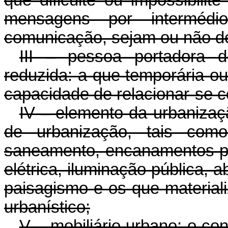
mensagens por interméd
comunicação, sejam ou não d
III – pessoa portadora d
reduzida: a que temporária o
capacidade de relacionar-se co
IV – elemento da urbaniza
de urbanização, tais como
saneamento, encanamentos par
elétrica, iluminação pública, 
paisagismo e os que material
urbanístico;
V – mobiliário urbano: o con