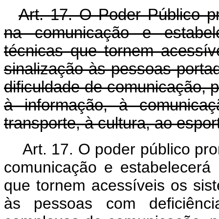
Art. 17. O Poder Público p
na comunicação e estabele
técnicas que tornem acessí
sinalização às pessoas portad
dificuldade de comunicação, pa
à informação, à comunicaç
transporte, à cultura, ao espor
Art. 17. O poder público pr
comunicação e estabelecerá 
que tornem acessíveis os sis
às pessoas com deficiênci