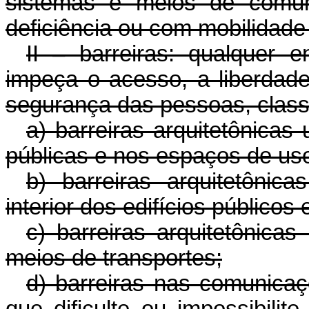
sistemas e meios de comun
deficiência ou com mobilidad
II – barreiras: qualquer 
impeça o acesso, a liberdad
segurança das pessoas, class
a) barreiras arquitetônicas 
públicas e nos espaços de uso
b) barreiras arquitetônic
interior dos edifícios públicos 
c) barreiras arquitetônicas
meios de transportes;
d) barreiras nas comunicaç
que dificulte ou impossibili