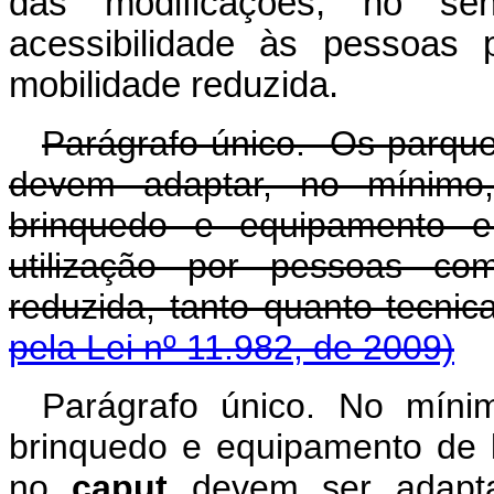
das modificações, no se
acessibilidade às pessoas 
mobilidade reduzida.
Parágrafo único. Os parques
devem adaptar, no mínimo
brinquedo e equipamento e i
utilização por pessoas co
reduzida, tanto quanto 
pela Lei nº 11.982, de 2009)
Parágrafo único. No míni
brinquedo e equipamento de la
no
caput
devem ser adapta