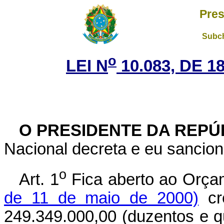
Pres
Subch
o
LEI N
10.083, DE 
O PRESIDENTE DA REPÚ
Nacional decreta e eu sancion
o
Art. 1
Fica aberto ao Orça
de 11 de maio de 2000)
cré
249.349.000,00 (duzentos e q