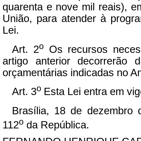
quarenta e nove mil reais), 
União, para atender à progr
Lei.
o
Art. 2
Os recursos necess
artigo anterior decorrerão
orçamentárias indicadas no An
o
Art. 3
Esta Lei entra em vig
Brasília, 18 de dezembro 
o
112
da República.