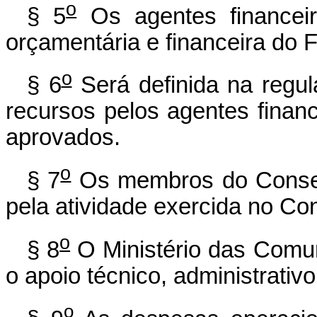
o
§ 5
Os agentes financeir
orçamentária e financeira do
o
§ 6
Será definida na regu
recursos pelos agentes finan
aprovados.
o
§ 7
Os membros do Consel
pela atividade exercida no Co
o
§ 8
O Ministério das Comu
o apoio técnico, administrativo
o