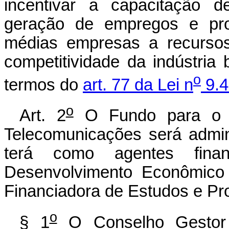
incentivar a capacitação 
geração de empregos e pr
médias empresas a recursos
competitividade da indústria 
o
termos do
art. 77 da Lei n
9.4
o
Art. 2
O Fundo para o D
Telecomunicações será admi
terá como agentes fina
Desenvolvimento Econômic
Financiadora de Estudos e Pro
o
§ 1
O Conselho Gestor s