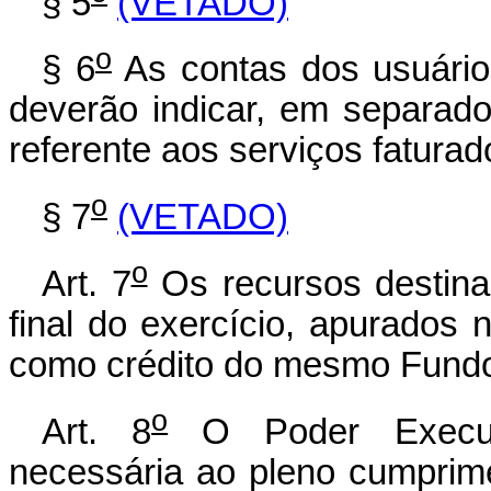
§ 5
(VETADO)
o
§ 6
As contas dos usuário
deverão indicar, em separado,
referente aos serviços faturad
o
§ 7
(VETADO)
o
Art. 7
Os recursos destinad
final do exercício, apurados 
como crédito do mesmo Fundo 
o
Art. 8
O Poder Executi
necessária ao pleno cumprim