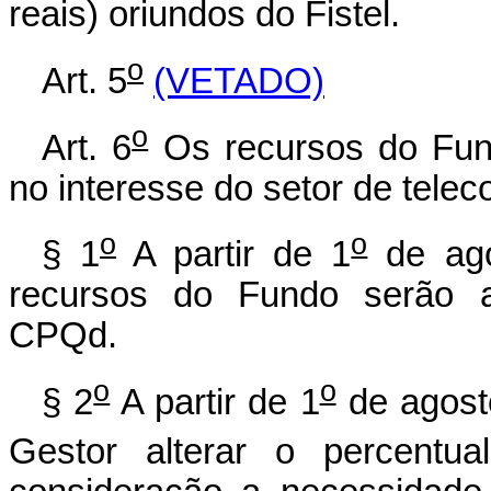
reais) oriundos do Fistel.
o
Art. 5
(VETADO)
o
Art. 6
Os recursos do Fund
no interesse do setor de tele
o
o
§ 1
A partir de 1
de ago
recursos do Fundo serão a
CPQd.
o
o
§ 2
A partir de 1
de agost
Gestor alterar o percentu