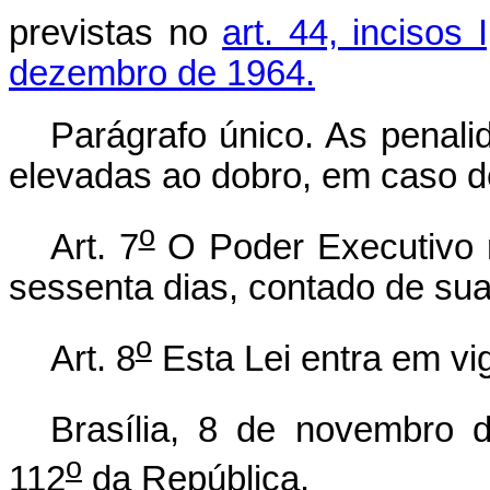
previstas no
art. 44, incisos I
dezembro de 1964.
Parágrafo único. As penali
elevadas ao dobro, em caso de
o
Art. 7
O Poder Executivo r
sessenta dias, contado de sua
o
Art. 8
Esta Lei entra em vi
Brasília, 8 de novembro 
o
112
da República.