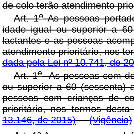
de colo terão atendimento prior
o
Art. 1
As pessoas portado
idade igual ou superior a 60
lactantes e as pessoas acomp
atendimento prioritário,
dada pela Lei nº 10.741, de 2
o
Art. 1
As pessoas com defi
ou superior a 60 (sessenta) a
pessoas com crianças de co
prioritário, nos termos des
13.146, de 2015)
(Vigência)