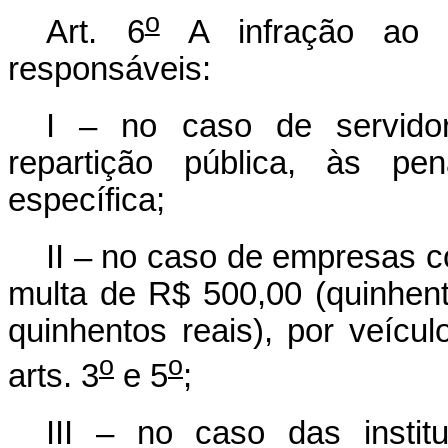
o
Art. 6
A infração ao d
responsáveis:
I – no caso de servidor
repartição pública, às pen
específica;
II – no caso de empresas c
multa de R$ 500,00 (quinhent
quinhentos reais), por veícu
o
o
arts. 3
e 5
;
III – no caso das institu