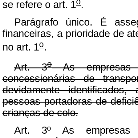
o
se refere o art. 1
.
Parágrafo único. É asse
financeiras, a prioridade de
o
no art. 1
.
o
Art. 3
As empresas p
concessionárias de transpo
devidamente identificados, 
pessoas portadoras de defic
crianças de colo.
Art. 3º As empresas 