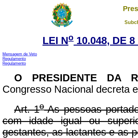
Pres
Subch
o
LEI N
10.048, DE 
Mensagem de Veto
Regulamento
Regulamento
O PRESIDENTE DA R
Congresso Nacional decreta e 
o
Art. 1
As pessoas portador
com idade igual ou superi
gestantes, as lactantes e as