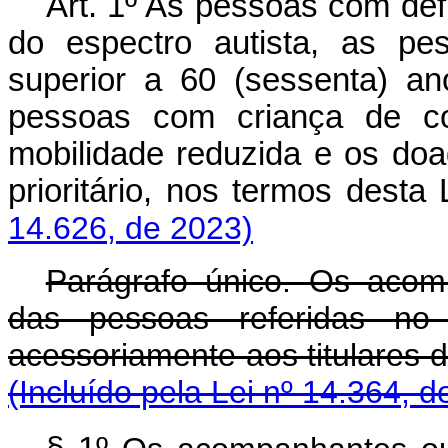
Art. 1º As pessoas com def
do espectro autista, as pe
superior a 60 (sessenta) an
pessoas com criança de c
mobilidade reduzida e os do
prioritário, nos termos de
14.626, de 2023)
Parágrafo único. Os acom
das pessoas referidas n
acessoriamente aos titulares 
(Incluído pela Lei nº 14.364, d