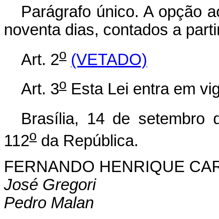
Parágrafo único. A opção a
noventa dias, contados a parti
o
Art. 2
(VETADO)
o
Art. 3
Esta Lei entra em vig
Brasília, 14 de setembro 
o
112
da República.
FERNANDO HENRIQUE CA
José Gregori
Pedro Malan