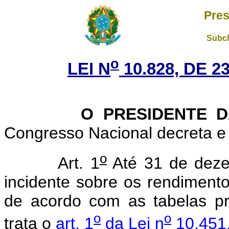
Pres
Subch
o
LEI N
10.828, DE 
O PRESIDENTE DA 
Congresso Nacional decreta e 
o
Art. 1
Até 31 de deze
incidente sobre os rendimento
de acordo com as tabelas p
o
o
trata o
art. 1
da Lei n
10.451,