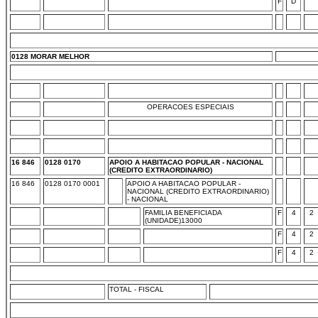
F
D
0128 MORAR MELHOR
OPERACOES ESPECIAIS
16 846
0128 0170
APOIO A HABITACAO POPULAR - NACIONAL
(CREDITO EXTRAORDINARIO)
16 846
0128 0170 0001
APOIO A HABITACAO POPULAR -
NACIONAL (CREDITO EXTRAORDINARIO)
- NACIONAL
FAMILIA BENEFICIADA
F
4
2
(UNIDADE)13000
F
4
2
F
4
2
TOTAL - FISCAL