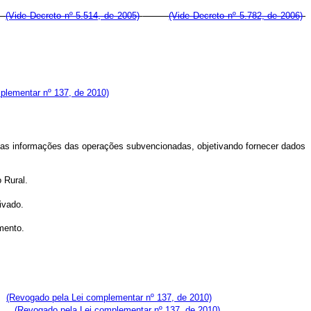
 e
(Vide Decreto nº 5.514, de 2005)
(Vide Decreto nº 5.782, de 2006)
plementar nº 137, de 2010)
m as informações das operações subvencionadas, objetivando fornecer dados
 Rural.
ivado.
mento.
(Revogado pela Lei complementar nº 137, de 2010)
(Revogado pela Lei complementar nº 137, de 2010)