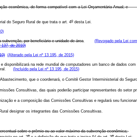
venção econômica, de forma compatível com a Lei Orçamentária Anual;
o
ial do Seguro Rural de que trata o art. 4
desta Lei.
10)
a subvenção, por beneficiário e unidade de área
.
(Revogado pela Lei com
º 137, de 2010)
10)
(Alterado pela Lei nº 13.195, de 2015)
rá e disponibilizará na rede mundial de computadores um banco de dados co
ural.
(Incluído pela Lei nº 13.195, de 2015)
e Abastecimento, que o coordenará, o Comitê Gestor Interministerial do Seguro
missões Consultivas, das quais poderão participar representantes do setor pr
ganização e a composição das Comissões Consultivas e regulará seu funciona
Rural designar os integrantes das Comissões Consultivas.
o percentual sobre o prêmio ou ao valor máximo da subvenção econômica;
o
o
evista no art. 2
e a definição de que trata o inciso IV do art. 3
desta Lei;