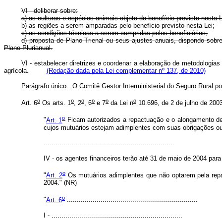
VI - deliberar sobre:
a) as culturas e espécies animais objeto do benefício previsto nesta L
b) as regiões a serem amparadas pelo benefício previsto nesta Lei;
c) as condições técnicas a serem cumpridas pelos beneficiários;
d) proposta de Plano Trienal ou seus ajustes anuais, dispondo sobr
Plano Plurianual.
VI - estabelecer diretrizes e coordenar a elaboração de metodologias
agrícola.
(Redação dada pela Lei complementar nº 137, de 2010)
Parágrafo único. O Comitê Gestor Interministerial do Seguro Rural pod
o
o
o
o
o
o
Art. 6
Os arts. 1
, 2
, 6
e 7
da Lei n
10.696, de 2 de julho de 200
o
"
Art. 1
Ficam autorizados a repactuação e o alongamento de d
cujos mutuários estejam adimplentes com suas obrigações ou
..................................................................
IV - os agentes financeiros terão até 31 de maio de 2004 par
o
"
Art. 2
Os mutuários adimplentes que não optarem pela repa
2004." (NR)
o
"
Art. 6
..................................................................
I - ..................................................................