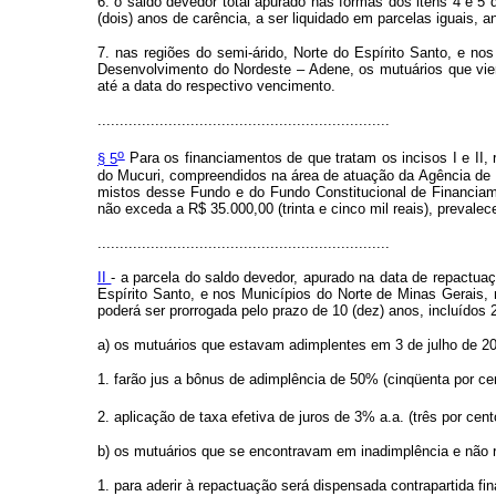
6. o saldo devedor total apurado nas formas dos itens 4 e 5 
(dois) anos de carência, a ser liquidado em parcelas iguais,
7. nas regiões do semi-árido, Norte do Espírito Santo, e n
Desenvolvimento do Nordeste – Adene, os mutuários que vier
até a data do respectivo vencimento.
..................................................................
o
§ 5
Para os financiamentos de que tratam os incisos I e II, 
do Mucuri, compreendidos na área de atuação da Agência de
mistos desse Fundo e do Fundo Constitucional de Financiame
não exceda a R$ 35.000,00 (trinta e cinco mil reais), prevale
..................................................................
II
- a parcela do saldo devedor, apurado na data de repactuaçã
Espírito Santo, e nos Municípios do Norte de Minas Gerais
poderá ser prorrogada pelo prazo de 10 (dez) anos, incluídos 
a) os mutuários que estavam adimplentes em 3 de julho de 20
1. farão jus a bônus de adimplência de 50% (cinqüenta por ce
2. aplicação de taxa efetiva de juros de 3% a.a. (três por cent
b) os mutuários que se encontravam em inadimplência e não r
1. para aderir à repactuação será dispensada contrapartida fin