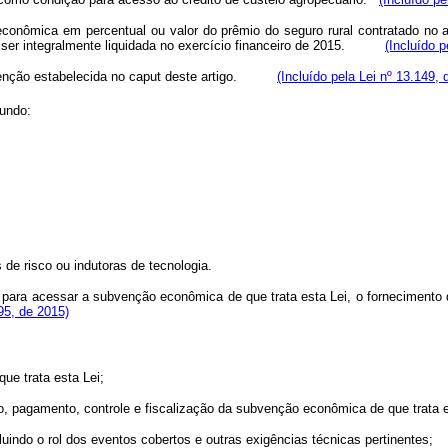
onômica em percentual ou valor do prêmio do seguro rural contratado no an
o ser integralmente liquidada no exercício financeiro de 2015.
(Incluído p
venção estabelecida no
caput
deste artigo.
(Incluído pela Lei nº 13.149, 
gundo:
 de risco ou indutoras de tecnologia.
o para acessar a subvenção econômica de que trata esta Lei, o fornecimento 
195, de 2015)
ue trata esta Lei;
o, pagamento, controle e fiscalização da subvenção econômica de que trata e
luindo o rol dos eventos cobertos e outras exigências técnicas pertinentes;