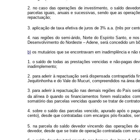
2. no caso das operações de investimento, o saldo devedor 
parcelas iguais, anuais e sucessivas, sendo que as operaçõe
repactuação;
3. aplicação de taxa efetiva de juros de 3% a.a. (três por cent
4. nas regiões do semi-árido, Norte do Espírito Santo, e n
Desenvolvimento do Nordeste – Adene, será concedido um bôn
b)
os mutuários que se encontravam em inadimplência e não r
1. o saldo de todas as prestações vencidas e não-pagas dev
inadimplemento;
2. para aderir à repactuação será dispensada contrapartida f
Jequitinhonha e do Vale do Mucuri, compreendidos na área d
3. para aderir à repactuação nas demais regiões do País ser
da alínea
b
quando os financiamentos forem realizados com 
somatório das parcelas vencidas quando se tratar de contrato
4. sobre o saldo das parcelas vencido, apurado após o paga
cento), desde que contratadas com encargos pós-fixados, sendo
5. na parcela do saldo devedor vincendo das operações de
devedor, desde que se trate de operação contratada com encarg