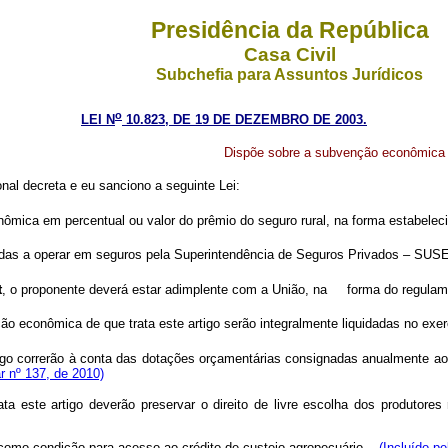
Presidência da República
Casa Civil
Subchefia para Assuntos Jurídicos
o
LEI N
10.823, DE 19 DE DEZEMBRO DE 2003.
Dispõe sobre a subvenção econômica a
al decreta e eu sanciono a seguinte Lei:
mica em percentual ou valor do prêmio do seguro rural, na forma estabeleci
adas a operar em seguros pela Superintendência de Seguros Privados – SUSEP
t
, o proponente deverá estar adimplente com a União, na forma do regulame
econômica de que trata este artigo serão integralmente liquidadas no exercí
 correrão à conta das dotações orçamentárias consignadas anualmente ao Mi
r nº 137, de 2010)
este artigo deverão preservar o direito de livre escolha dos produtores 
 como condição para acesso ao crédito de custeio agropecuário.
(Incluído pe