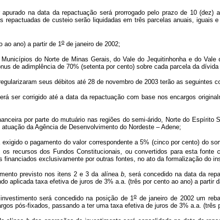
apurado na data da repactuação será prorrogado pelo prazo de 10 (dez) an
s repactuadas de custeio serão liquidadas em três parcelas anuais, iguais 
o
o ao ano) a partir de 1
de janeiro de 2002;
os Municípios do Norte de Minas Gerais, do Vale do Jequitinhonha e do Val
us de adimplência de 70% (setenta por cento) sobre cada parcela da dívida 
egularizaram seus débitos até 28 de novembro de 2003 terão as seguintes c
erá ser corrigido até a data da repactuação com base nos encargos origin
inanceira por parte do mutuário nas regiões do semi-árido, Norte do Espírito
e atuação da Agência de Desenvolvimento do Nordeste – Adene;
á exigido o pagamento do valor correspondente a 5% (cinco por cento) do s
os recursos dos Fundos Constitucionais, ou convertidos para esta fonte
s financiados exclusivamente por outras fontes, no ato da formalização do i
mento previsto nos itens 2 e 3 da alínea
b
, será concedido na data da repa
 aplicada taxa efetiva de juros de 3% a.a. (três por cento ao ano) a partir 
o
 investimento será concedido na posição de 1
de janeiro de 2002 um rebat
os pós-fixados, passando a ter uma taxa efetiva de juros de 3% a.a. (três po