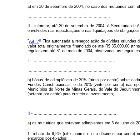
a) em 30 de setembro de 2004, no caso dos mutuários com obr
..................................................................
II - informar, até 30 de setembro de 2004, à Secretaria de 
envolvidos nas repactuações e nas liquidações de obrigações
o
"
Art. 7
Fica autorizada a renegociação de dívidas oriundas de
valor total originalmente financiado de até R$ 35.000,00 (t
regularizem até 31 de maio de 2004, observadas as seguintes
I - ..................................................................
..................................................................
b) bônus de adimplência de 30% (trinta por cento) sobre cad
Fundos Constitucionais, e de 20% (vinte por cento) nas op
Municípios do Norte de Minas Gerais, do Vale do Jequitinh
(setenta por cento) para custeio e investimento;
..................................................................
II -
..................................................................
a) os mutuários que estavam adimplentes em 3 de julho de 20
1. rebate de 8,8% (oito inteiros e oito décimos por cento)
encargos pós-fixados;