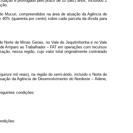
tuação e prorrogado pelo prazo de 10 (dez) anos, incluídos 2
ação;
e do Mucuri, compreendidos na área de atuação da Agência de
 40% (quarenta por cento) sobre cada parcela da dívida para
 do Norte de Minas Gerais, no Vale do Jequitinhonha e no Vale
o de Amparo ao Trabalhador – FAT em operações com recursos
ão, nessa região, cujo valor total originalmente contratado
uinze mil reais), na região do semi-árido, incluído o Norte do
atuação da Agência de Desenvolvimento do Nordeste – Adene,
seguintes condições:
ondições: