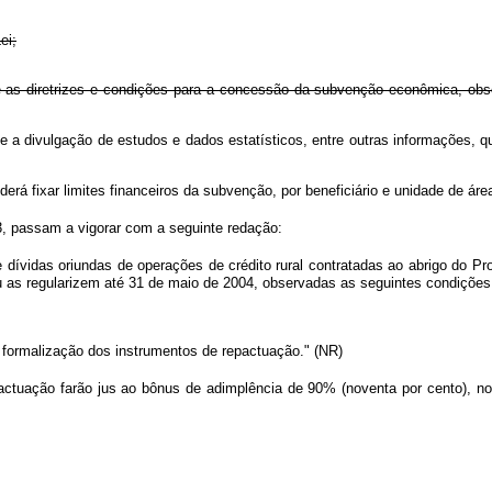
ei;
e as diretrizes e condições para a concessão da subvenção econômica, obse
 e a divulgação de estudos e dados estatísticos, entre outras informações, 
erá fixar limites financeiros da subvenção, por beneficiário e unidade de áre
3, passam a vigorar com a seguinte redação:
ívidas oriundas de operações de crédito rural contratadas ao abrigo do Pr
 as regularizem até 31 de maio de 2004, observadas as seguintes condições
a formalização dos instrumentos de repactuação." (NR)
ctuação farão jus ao bônus de adimplência de 90% (noventa por cento), no