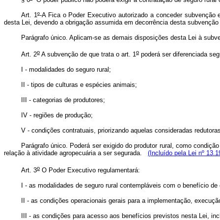
Art. 1
º
-A Fica o Poder Executivo autorizado a conceder subvenção ec
desta Lei, devendo a obrigação assumida em decorrência desta subvençã
Parágrafo único. Aplicam-se as demais disposições desta Lei à sub
o
o
Art. 2
A subvenção de que trata o art. 1
poderá ser diferenciada se
I - modalidades do seguro rural;
II - tipos de culturas e espécies animais;
III - categorias de produtores;
IV - regiões de produção;
V - condições contratuais, priorizando aquelas consideradas redutoras
Parágrafo único.
Poderá ser exigido do produtor rural, como condiçã
relação à atividade agropecuária a ser segurada.
(Incluído pela Lei nº 13.
o
Art. 3
O Poder Executivo regulamentará:
I - as modalidades de seguro rural contempláveis com o benefício de q
II - as condições operacionais gerais para a implementação, execuçã
III - as condições para acesso aos benefícios previstos nesta Lei, inc