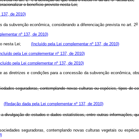
racionalizar o benefício previsto nesta Lei;
 137, de 2010)
o
os da subvenção econômica, considerando a diferenciação prevista no art. 2
mplementar nº 137, de 2010)
evisto nesta Lei;
(Incluído pela Lei complementar nº 137, de 2010)
Incluído pela Lei complementar nº 137, de 2010)
ncluído pela Lei complementar nº 137, de 2010)
re as diretrizes e condições para a concessão da subvenção econômica, obse
sociedades seguradoras, contemplando novas culturas ou espécies, tipos de c
(Redação dada pela Lei complementar nº 137, de 2010)
e a divulgação de estudos e dados estatísticos, entre outras informações, q
s sociedades seguradoras, contemplando novas culturas vegetais ou espécie
)