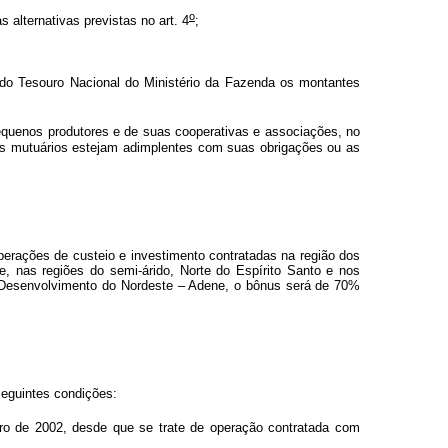
o
alternativas previstas no art. 4
;
ia do Tesouro Nacional do Ministério da Fazenda os montantes
 pequenos produtores e de suas cooperativas e associações, no
ujos mutuários estejam adimplentes com suas obrigações ou as
perações de custeio e investimento contratadas na região dos
, nas regiões do semi-árido, Norte do Espírito Santo e nos
e Desenvolvimento do Nordeste – Adene, o bônus será de 70%
seguintes condições:
ro de 2002, desde que se trate de operação contratada com