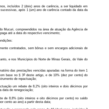
os, incluídos 2 (dois) anos de carência, a ser liquidado em
e sucessivas, após 1 (um) ano de carência contado da data da
e do Mucuri, compreendidos na área de atuação da Agência de
paga até a data do respectivo vencimento;
ondições:
almente contratados, sem bônus e sem encargos adicionais de
 Santo, e nos Municípios do Norte de Minas Gerais, do Vale do
omatório das prestações vencidas apuradas na forma do item 1
o
 com base no § 3
deste artigo, e de 10% (dez por cento) do
nstrumento de repactuação;
ctuação um rebate de 8,2% (oito inteiros e dois décimos por
da data de renegociação;
e de 8,8% (oito inteiros e oito décimos por cento) no saldo
r cento ao ano) a partir desta data;