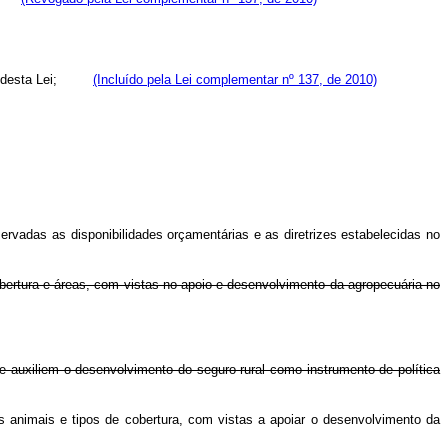
desta Lei;
(Incluído pela Lei complementar nº 137, de 2010)
rvadas as disponibilidades orçamentárias e as diretrizes estabelecidas no
obertura e áreas, com vistas no apoio e desenvolvimento da agropecuária no
ue auxiliem o desenvolvimento do seguro rural como instrumento de política
s animais e tipos de cobertura, com vistas a apoiar o desenvolvimento da