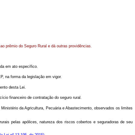
o prêmio do Seguro Rural e dá outras providências.
da em ato específico.
, na forma da legislação em vigor.
nto desta Lei.
cio financeiro de contratação do seguro rural.
nistério da Agricultura, Pecuária e Abastecimento, observados os limites
rurais pelas apólices, natureza dos riscos cobertos e seguradoras de seu
la Lei nº 13.195, de 2015)