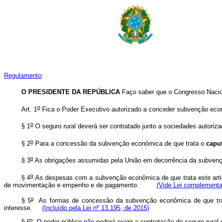
Regulamento
O PRESIDENTE DA REPÚBLICA
Faço saber que o Congresso Nacion
o
Art. 1
Fica o Poder Executivo autorizado a conceder subvenção econô
o
§ 1
O seguro rural deverá ser contratado junto a sociedades autoriz
o
§ 2
Para a concessão da subvenção econômica de que trata o
capu
o
§ 3
As obrigações assumidas pela União em decorrência da subvenção 
o
§ 4
As despesas com a subvenção econômica de que trata este artigo
de movimentação e empenho e de pagamento.
(Vide Lei complementa
§ 5
º
As formas de concessão da subvenção econômica de que trata 
interesse.
(Incluído pela Lei nº 13.195, de 2015)
§ 6
º
O poder público não poderá exigir a contratação de seguro rural