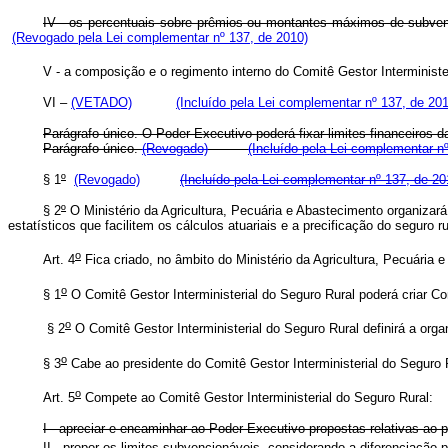
IV - os percentuais sobre prêmios ou montantes máximos de sub
(Revogado pela Lei complementar nº 137, de 2010)
V - a composição e o regimento interno do Comitê Gestor Interminister
VI –
(VETADO)
(Incluído pela Lei complementar nº 137, de 20
Parágrafo único. O Poder Executivo poderá fixar limites financeiros d
Parágrafo único.
(Revogado)
(Incluído pela Lei complementar n
§ 1
º
(Revogado)
(Incluído pela Lei complementar nº 137, de 20
§ 2
º
O Ministério da Agricultura, Pecuária e Abastecimento organiza
estatísticos que facilitem os cálculos atuariais e a precificação do seguro r
o
Art. 4
Fica criado, no âmbito do Ministério da Agricultura, Pecuária 
o
§ 1
O Comitê Gestor Interministerial do Seguro Rural poderá criar Co
o
§ 2
O Comitê Gestor Interministerial do Seguro Rural definirá a or
o
§ 3
Cabe ao presidente do Comitê Gestor Interministerial do Seguro 
o
Art. 5
Compete ao Comitê Gestor Interministerial do Seguro Rural:
I - apreciar e encaminhar ao Poder Executivo propostas relativas a
II - propor os limites subvencionáveis, considerando a diferenciação pr