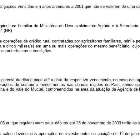
igações vencidas em anos anteriores a 2001 que não se valerem de uma das 
Agricultura Familiar do Ministério do Desenvolvimento Agrário e à Secretar
." (NR)
 operações de crédito rural contratadas por agricultores familiares, mini e
rinta e cinco mil reais) em uma ou mais operações do mesmo beneficiário, c
 características e condições:
a parcela da dívida paga até a data do respectivo vencimento, no caso das o
erações de custeio e investimentos nas demais regiões do País, sendo que
onha e do Vale do Mucuri, compreendidos na área da atuação da Agência d
03 ou que regularizaram seus débitos até 28 de novembro de 2003 terão as 
o
 no saldo devedor das operações de investimento, na posição de 1
de janei