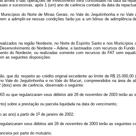
da alínea
b
das operações de investimento será consolidado na data da repac
 anuais e sucessivas, após 1 (um) ano de carência contado da data da repactu
os Municípios do Norte de Minas Gerais, no Vale do Jequitinhonha e no Val
em a adimplir-se nessas condições farão jus a um bônus de adimplência de
realizados na região Nordeste, no Norte do Espírito Santo e nos Municípios
 Desenvolvimento do Nordeste – Adene, e lastreados com recursos do Fund
nto do Nordeste, ou realizadas somente com recursos do FAT sem equalizaç
cem as seguintes disposições:
o, que diz respeito ao crédito original excedente ao limite de R$ 15.000,00 (q
, no Vale do Jequitinhonha e no Vale do Mucuri, compreendidos na área de 
2 (dois) anos de carência, observado o seguinte:
03 ou que regularizaram seus débitos até 28 de novembro de 2003 terão as 
nto) sobre a prestação ou parcela liquidada na data do vencimento;
o
o ao ano) a partir de 1
de janeiro de 2002;
egularizaram seus débitos até 28 de novembro de 2003 terão as seguintes c
anceira por parte do mutuário;