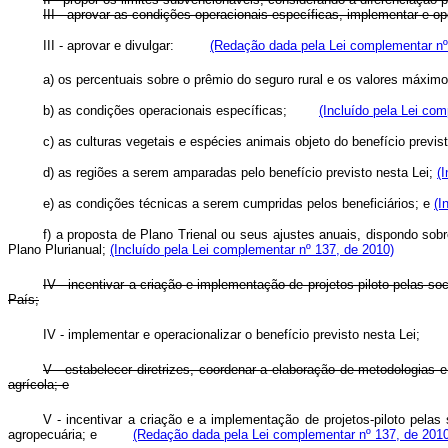
III - aprovar as condições operacionais específicas, implementar e ope
III - aprovar e divulgar:
(Redação dada pela Lei complementar nº
a) os percentuais sobre o prêmio do seguro rural e os valores máxim
b) as condições operacionais específicas;
(Incluído pela Lei co
c) as culturas vegetais e espécies animais objeto do benefício pr
d) as regiões a serem amparadas pelo benefício previsto nesta Lei;
(
e) as condições técnicas a serem cumpridas pelos beneficiários; e
(I
f) a proposta de Plano Trienal ou seus ajustes anuais, dispondo sob
Plano Plurianual;
(Incluído pela Lei complementar nº 137, de 2010)
IV - incentivar a criação e implementação de projetos-piloto pelas 
País;
IV - implementar e operacionalizar o benefício previsto nesta Lei;
V - estabelecer diretrizes, coordenar a elaboração de metodologias 
agrícola; e
V - incentivar a criação e a implementação de projetos-piloto pela
agropecuária; e
(Redação dada pela Lei complementar nº 137, de 2010