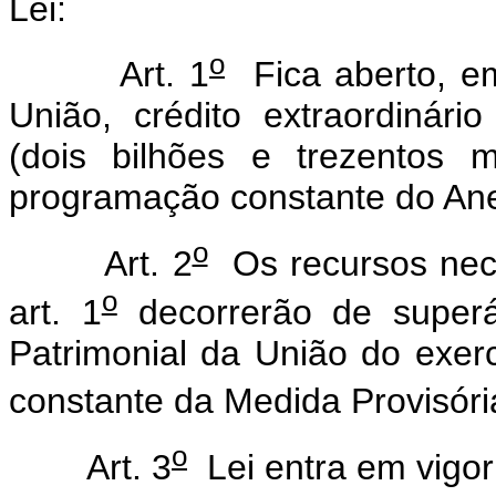
Lei:
o
Art. 1
Fica aberto, em
União, crédito extraordinár
(dois bilhões e trezentos 
programação constante do Ane
o
Art. 2
Os recursos nece
o
art. 1
decorrerão de superá
Patrimonial da União do exer
constante da Medida Provisóri
o
Art. 3
Lei entra em vigor