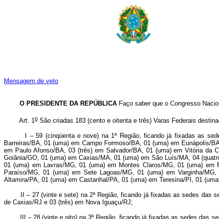
Mensagem de veto
O PRESIDENTE DA REPÚBLICA
Faço saber que o Congresso Nacion
o
Art. 1
São criadas 183 (cento e oitenta e três) Varas Federais destin
I – 59 (cinqüenta e nove) na 1ª Região, ficando já fixadas as sed
Barreiras/BA, 01 (uma) em Campo Formoso/BA, 01 (uma) em Eunápolis/BA
em Paulo Afonso/BA, 03 (três) em Salvador/BA, 01 (uma) em Vitória da
Goiânia/GO, 01 (uma) em Caxias/MA, 01 (uma) em São Luís/MA, 04 (quatro)
01 (uma) em Lavras/MG, 01 (uma) em Montes Claros/MG, 01 (uma) em 
Paraíso/MG, 01 (uma) em Sete Lagoas/MG, 01 (uma) em Varginha/MG,
Altamira/PA, 01 (uma) em Castanhal/PA, 01 (uma) em Teresina/PI, 01 (um
II – 27 (vinte e sete) na 2ª Região, ficando já fixadas as sedes das se
de Caxias/RJ e 03 (três) em Nova Iguaçu/RJ;
III – 28 (vinte e oito) na 3ª Região, ficando já fixadas as sedes das 