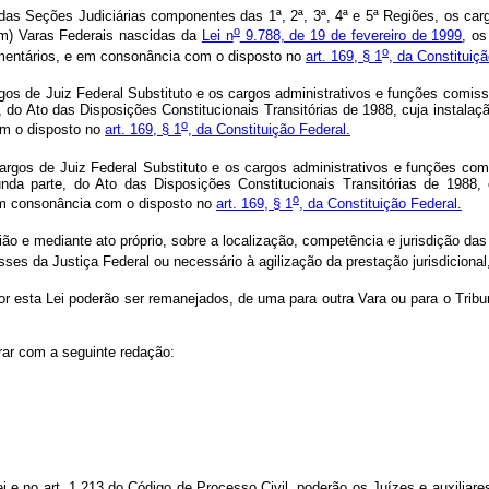
s Seções Judiciárias componentes das 1ª, 2ª, 3ª, 4ª e 5ª Regiões, os car
o
cem) Varas Federais nascidas da
Lei n
9.788, de 19 de fevereiro de 1999
, os
o
amentários, e em consonância com o disposto no
art. 169, § 1
, da Constituiçã
os de Juiz Federal Substituto e os cargos administrativos e funções comissi
, do Ato das Disposições Constitucionais Transitórias de 1988, cuja instala
o
om o disposto no
art. 169, § 1
, da Constituição Federal.
rgos de Juiz Federal Substituto e os cargos administrativos e funções comi
unda parte, do Ato das Disposições Constitucionais Transitórias de 1988,
o
 em consonância com o disposto no
art. 169, § 1
, da Constituição Federal.
o e mediante ato próprio, sobre a localização, competência e jurisdição das 
ses da Justiça Federal ou necessário à agilização da prestação jurisdicional,
 esta Lei poderão ser remanejados, de uma para outra Vara ou para o Tribuna
rar com a seguinte redação:
i e no art. 1.213 do Código de Processo Civil, poderão os Juízes e auxiliares