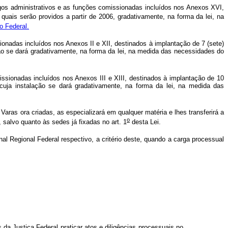
gos administrativos e as funções comissionadas incluídos nos Anexos XVI,
 quais serão providos a partir de 2006, gradativamente, na forma da lei, na
o Federal.
onadas incluídos nos Anexos II e XII, destinados à implantação de 7 (sete)
ção se dará gradativamente, na forma da lei, na medida das necessidades do
ssionadas incluídos nos Anexos III e XIII, destinados à implantação de 10
 cuja instalação se dará gradativamente, na forma da lei, na medida das
Varas ora criadas, as especializará em qualquer matéria e lhes transferirá a
o
 salvo quanto às sedes já fixadas no art. 1
desta Lei.
l Regional Federal respectivo, a critério deste, quando a carga processual
 da Justiça Federal praticar atos e diligências processuais no