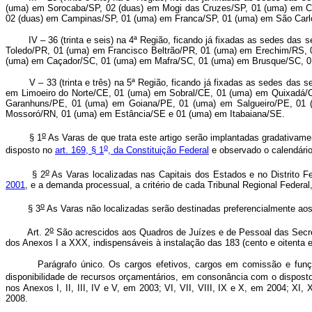
(uma) em Sorocaba/SP, 02 (duas) em Mogi das Cruzes/SP, 01 (uma) em C
02 (duas) em Campinas/SP, 01 (uma) em Franca/SP, 01 (uma) em São Carlo
IV – 36 (trinta e seis) na 4ª Região, ficando já fixadas as sedes das 
Toledo/PR, 01 (uma) em Francisco Beltrão/PR, 01 (uma) em Erechim/RS,
(uma) em Caçador/SC, 01 (uma) em Mafra/SC, 01 (uma) em Brusque/SC, 01
V – 33 (trinta e três) na 5ª Região, ficando já fixadas as sedes das s
em Limoeiro do Norte/CE, 01 (uma) em Sobral/CE, 01 (uma) em Quixadá
Garanhuns/PE, 01 (uma) em Goiana/PE, 01 (uma) em Salgueiro/PE, 01 
Mossoró/RN, 01 (uma) em Estância/SE e 01 (uma) em Itabaiana/SE.
o
§ 1
As Varas de que trata este artigo serão implantadas gradativam
o
disposto no
art. 169, § 1
, da Constituição Federal
e observado o calendário
o
§ 2
As Varas localizadas nas Capitais dos Estados e no Distrito 
2001
, e a demanda processual, a critério de cada Tribunal Regional Federal
o
§ 3
As Varas não localizadas serão destinadas preferencialmente aos
o
Art. 2
São acrescidos aos Quadros de Juízes e de Pessoal das Secreta
dos Anexos I a XXX, indispensáveis à instalação das 183 (cento e oitenta e
Parágrafo único. Os cargos efetivos, cargos em comissão e funções c
disponibilidade de recursos orçamentários, em consonância com o dispos
nos Anexos I, II, III, IV e V, em 2003; VI, VII, VIII, IX e X, em 2004; 
2008.