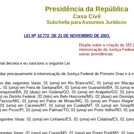
Presidência da República
Casa Civil
Subchefia para Assuntos Jurídicos
o
LEI N
10.772, DE 21 DE NOVEMBRO DE 2003.
Dispõe sobre a criação de 183 (
interiorização da Justiça Fede
outras providências.
al decreta e eu sanciono a seguinte Lei:
adas precipuamente à interiorização da Justiça Federal de Primeiro Grau e à 
es das seguintes Varas: 01 (uma) em Rio Branco/AC, 01 (uma) em Macap
, 01 (uma) em Feira de Santana/BA, 01 (uma) em Guanambi/BA, 01 (uma) em
 Conquista/BA, 02 (duas) em Goiânia/GO, 01 (uma) em Anápolis/GO, 01 (um
 no Distrito Federal, 03 (três) em Belo Horizonte/MG, 02 (duas) em Divinó
Passos/MG, 01 (uma) em Patos de Minas/MG, 01 (uma) em Pouso Alegre
 01 (uma) em Cáceres/MT, 01 (uma) em Cuiabá/MT, 01 (uma) em Sinop/M
a) em Picos/PI, 01 (uma) em Palmas/TO, 01 (uma) em Porto Velho/RO, 01 (
guintes Varas: 01 (uma) em Linhares/ES, 01 (uma) em Colatina/ES, 01 (uma
seguintes Varas: 01 (uma) em Coxim/MS, 01 (uma) em Ponta Porã/MS, 01 (u