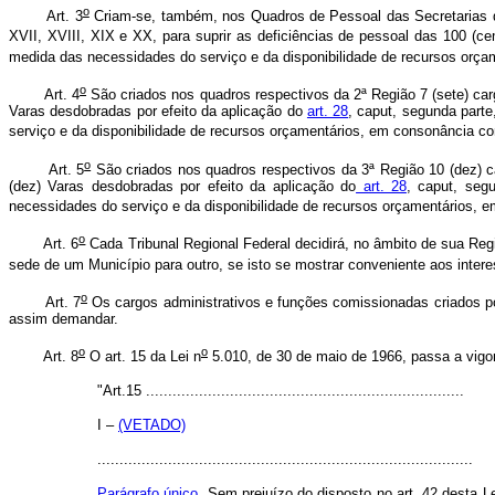
o
Art. 3
Criam-se, também, nos Quadros de Pessoal das Secretarias da
XVII, XVIII, XIX e XX, para suprir as deficiências de pessoal das 100 (
medida das necessidades do serviço e da disponibilidade de recursos orç
o
Art. 4
São criados nos quadros respectivos da 2ª Região 7 (sete) carg
Varas desdobradas por efeito da aplicação do
art. 28
, caput, segunda parte
serviço e da disponibilidade de recursos orçamentários, em consonância c
o
Art. 5
São criados nos quadros respectivos da 3ª Região 10 (dez) ca
(dez) Varas desdobradas por efeito da aplicação do
art. 28
, caput, seg
necessidades do serviço e da disponibilidade de recursos orçamentários,
o
Art. 6
Cada Tribunal Regional Federal decidirá, no âmbito de sua Regiã
sede de um Município para outro, se isto se mostrar conveniente aos interes
o
Art. 7
Os cargos administrativos e funções comissionadas criados por
assim demandar.
o
o
Art. 8
O art. 15 da Lei n
5.010, de 30 de maio de 1966, passa a vigo
"Art.15 ........................................................................
I –
(VETADO)
.....................................................................................
Parágrafo único
. Sem prejuízo do disposto no art. 42 desta Le