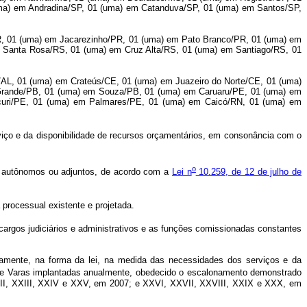
ma) em Andradina/SP, 01 (uma) em Catanduva/SP, 01 (uma) em Santos/SP,
PR, 01 (uma) em Jacarezinho/PR, 01 (uma) em Pato Branco/PR, 01 (uma) em
 Santa Rosa/RS, 01 (uma) em Cruz Alta/RS, 01 (uma) em Santiago/RS, 01
/AL, 01 (uma) em Crateús/CE, 01 (uma) em Juazeiro do Norte/CE, 01 (uma)
Grande/PB, 01 (uma) em Souza/PB, 01 (uma) em Caruaru/PE, 01 (uma) em
curi/PE, 01 (uma) em Palmares/PE, 01 (uma) em Caicó/RN, 01 (uma) em
viço e da disponibilidade de recursos orçamentários, em consonância com o
o
is autônomos ou adjuntos, de acordo com a
Lei n
10.259, de 12 de julho de
processual existente e projetada.
cargos judiciários e administrativos e as funções comissionadas constantes
mente, na forma da lei, na medida das necessidades dos serviços e da
e Varas implantadas anualmente, obedecido o escalonamento demonstrado
, XXII, XXIII, XXIV e XXV, em 2007; e XXVI, XXVII, XXVIII, XXIX e XXX, em