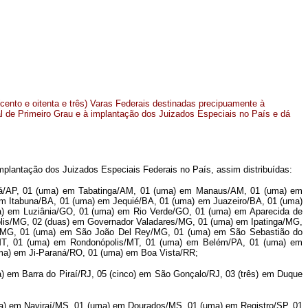
cento e oitenta e três) Varas Federais destinadas precipuamente à
ral de Primeiro Grau e à implantação dos Juizados Especiais no País e dá
implantação dos Juizados Especiais Federais no País, assim distribuídas:
á/AP, 01 (uma) em Tabatinga/AM, 01 (uma) em Manaus/AM, 01 (uma) em
 Itabuna/BA, 01 (uma) em Jequié/BA, 01 (uma) em Juazeiro/BA, 01 (uma)
a) em Luziânia/GO, 01 (uma) em Rio Verde/GO, 01 (uma) em Aparecida de
polis/MG, 02 (duas) em Governador Valadares/MG, 01 (uma) em Ipatinga/MG,
/MG, 01 (uma) em São João Del Rey/MG, 01 (uma) em São Sebastião do
T, 01 (uma) em Rondonópolis/MT, 01 (uma) em Belém/PA, 01 (uma) em
uma) em Ji-Paraná/RO, 01 (uma) em Boa Vista/RR;
) em Barra do Piraí/RJ, 05 (cinco) em São Gonçalo/RJ, 03 (três) em Duque
ma) em Naviraí/MS, 01 (uma) em Dourados/MS, 01 (uma) em Registro/SP, 01