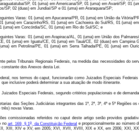
araguatatuba/SP, 01 (uma) em Americana/SP, 01 (uma) em Avaré/SP, 01 (u
s/SP, 02 (duas) em Jundiaí/SP e 01 (uma) em Araraquara/SP;
seguintes Varas: 01 (uma) em Apucarana/PR, 01 (uma) em União da Vitória/
 01 (uma) em Carazinho/RS, 01 (uma) em Cachoeira do Sul/RS, 01 (uma) em
 (uma) em Concórdia/SC, 01 (uma) em Rio do Sul/SC; e
eguintes Varas: 01 (uma) em Arapiraca/AL, 01 (uma) em União dos Palmares
/CE, 01 (uma) em Iguatu/CE, 01 (uma) em Tauá/CE, 02 (duas) em Campina 
(uma) em Petrolina/PE, 01 (uma) em Serra Talhada/PE, 01 (uma) em Ouri
ente pelos Tribunais Regionais Federais, na medida das necessidades do ser
 constante dos Anexos desta Lei.
Federal, nos termos do caput, funcionarão como Juizados Especiais Federa
, que inclusive poderá determinar a sua atuação de modo itinerante.
 Juizados Especiais Federais, segundo critérios populacionais e de demanda 
rias das Seções Judiciárias integrantes das 1ª, 2ª, 3ª, 4ª e 5ª Regiões os 
 três) novas Varas.
omissionadas referidos no caput deste artigo serão providos gradativa
o
to no
art. 169, § 1
, da Constituição Federal
e proporcionalmente ao número d
XI, XII, XIII, XIV e XV, em 2005; XVI, XVII, XVIII, XIX e XX, em 2006; XXI