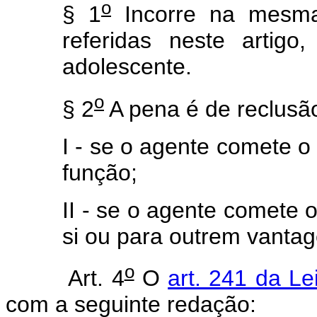
o
§ 1
Incorre na mesma
referidas neste artig
adolescente.
o
§ 2
A pena é de reclusão 
I - se o agente comete o
função;
II - se o agente comete 
si ou para outrem vantag
o
Art. 4
O
art. 241 da Le
com a seguinte redação: