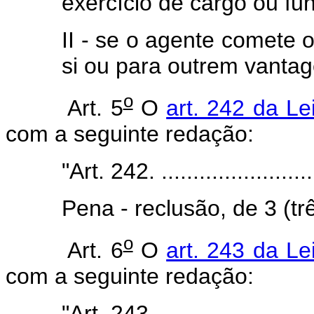
exercício de cargo ou fu
II - se o agente comete 
si ou para outrem vantag
o
Art. 5
O
art. 242 da Le
com a seguinte redação:
"Art. 242. ..........................
Pena - reclusão, de 3 (tr
o
Art. 6
O
art. 243 da Le
com a seguinte redação:
"Art. 243. ..........................