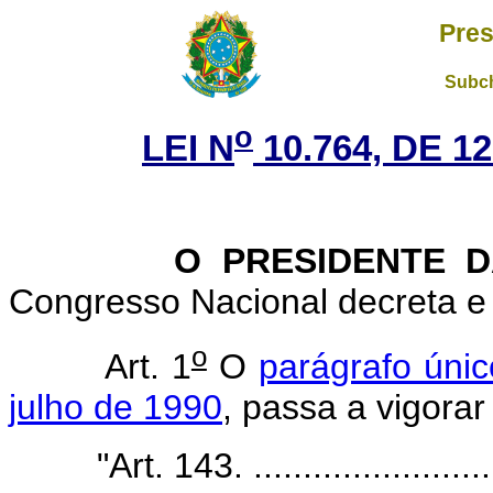
Pres
Subch
o
LEI N
10.764, DE 
O PRESIDENTE DA 
Congresso Nacional decreta e 
o
Art. 1
O
parágrafo únic
julho de 1990
, passa a vigora
"Art. 143. ..........................