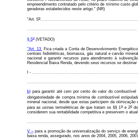
empreendimento contratado pelo critério de mínimo custo glob
geradoras estabelecidos neste artigo." (NR)
o
"Art. 5
...............................................................................
.........................................................................................
o
§ 5
(VETADO)
"Art. 13.
Fica criada a Conta de Desenvolvimento Energético 
centrais hidrelétricas, biomassa, gás natural e carvão minera
nacional e garantir recursos para atendimento à subvenção
Residencial Baixa Renda, devendo seus recursos se destinar à
I - ......................................................................................
.........................................................................................
b)
para garantir até cem por cento do valor do combustível 
obrigatoriedade de compra mínima de combustível estipulada
mineral nacional, desde que estas participem da otimização 
o
o
para as usinas termelétricas de que tratam os §§ 1
e 2
do 
considerem sua rentabilidade competitiva e preservem o atual
.........................................................................................
V –
para a promoção da universalização do serviço de energia
baixa renda, assegurado, nos anos de 2004, 2005, 2006, 2007 