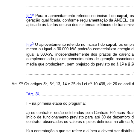
.........................................................................................
o
§ 1
Para o aproveitamento referido no inciso I do
caput
, o
geração qualificada, conforme regulamentação da ANEEL, cuja
aplicado às tarifas de uso dos sistemas elétricos de transmi
.........................................................................................
o
§ 5
O aproveitamento referido no inciso I do
caput
, os empr
menor ou igual a 30.000 kW, poderão comercializar energia e
igual a 500kW, independentemente dos prazos de carência 
complementado por empreendimentos de geração associados às
o
média que produzirem, sem prejuízo do previsto no § 1
e § 2
.......................................................................................
o
o
o
o
Art. 9
Os artigos 3
, 5
, 13, 14 e 25 da Lei n
10.438, de 26 de abril 
o
"Art. 3
...............................................................................
I – na primeira etapa do programa:
a) os contratos serão celebrados pela Centrais Elétricas 
início de funcionamento previsto para até 30 de dezembro d
contrato, observados os valores e pisos definidos na alínea
b
;
b) a contratação a que se refere a alínea
a
deverá ser distribu