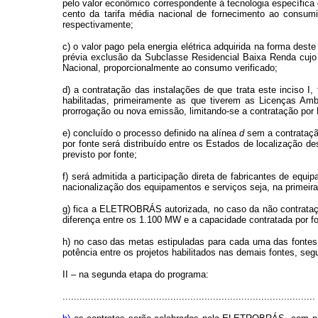
pelo valor econômico correspondente à tecnologia específica 
cento da tarifa média nacional de fornecimento ao consumi
respectivamente;
c) o valor pago pela energia elétrica adquirida na forma dest
prévia exclusão da Subclasse Residencial Baixa Renda cujo 
Nacional, proporcionalmente ao consumo verificado;
d) a contratação das instalações de que trata este inciso 
habilitadas, primeiramente as que tiverem as Licenças Amb
prorrogação ou nova emissão, limitando-se a contratação por 
e) concluído o processo definido na alínea
d
sem a contrataçã
por fonte será distribuído entre os Estados de localização de
previsto por fonte;
f) será admitida a participação direta de fabricantes de equ
nacionalização dos equipamentos e serviços seja, na primeir
g) fica a ELETROBRÁS autorizada, no caso da não contrataç
diferença entre os 1.100 MW e a capacidade contratada por f
h) no caso das metas estipuladas para cada uma das fontes
potência entre os projetos habilitados nas demais fontes, segu
II – na segunda etapa do programa:
.........................................................................................