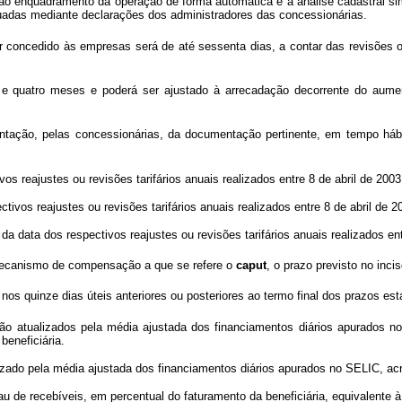
 enquadramento da operação de forma automática e à análise cadastral simpl
adas mediante declarações dos administradores das concessionárias.
oncedido às empresas será de até sessenta dias, a contar das revisões ou r
e quatro meses e poderá ser ajustado à arrecadação decorrente do aumen
tação, pelas concessionárias, da documentação pertinente, em tempo hábil
 reajustes ou revisões tarifários anuais realizados entre 8 de abril de 2003
ivos reajustes ou revisões tarifários anuais realizados entre 8 de abril de 20
data dos respectivos reajustes ou revisões tarifários anuais realizados entr
mecanismo de compensação a que se refere o
caput
, o prazo previsto no incis
os quinze dias úteis anteriores ou posteriores ao termo final dos prazos es
ão atualizados pela média ajustada dos financiamentos diários apurados n
beneficiária.
 pela média ajustada dos financiamentos diários apurados no SELIC, acre
 recebíveis, em percentual do faturamento da beneficiária, equivalente à pa