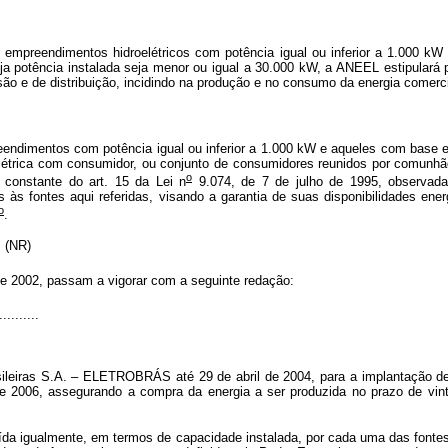
s empreendimentos hidroelétricos com potência igual ou inferior a 1.000 kW
 potência instalada seja menor ou igual a 30.000 kW, a ANEEL estipulará pe
ssão e de distribuição, incidindo na produção e no consumo da energia comerc
eendimentos com potência igual ou inferior a 1.000 kW e aqueles com base em
létrica com consumidor, ou conjunto de consumidores reunidos por comunhão 
o
constante do art. 15 da Lei n
9.074, de 7 de julho de 1995, observad
 fontes aqui referidas, visando a garantia de suas disponibilidades ener
o
.
.." (NR)
de 2002, passam a vigorar com a seguinte redação:
..........
Brasileiras S.A. – ELETROBRÁS até 29 de abril de 2004, para a implantação
e 2006, assegurando a compra da energia a ser produzida no prazo de vint
ída igualmente, em termos de capacidade instalada, por cada uma das fontes 