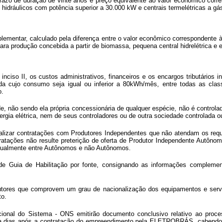
o de duração de vinte anos e preço equivalente ao valor econômico corres
dráulicos com potência superior a 30.000 kW e centrais termelétricas a gás
plementar, calculado pela diferença entre o valor econômico correspondente à 
 produção concebida a partir de biomassa, pequena central hidrelétrica e e
e inciso II, os custos administrativos, financeiros e os encargos tributári
a cujo consumo seja igual ou inferior a 80kWh/mês, entre todas as class
o.
não sendo ela própria concessionária de qualquer espécie, não é controlad
ergia elétrica, nem de seus controladores ou de outra sociedade controlada 
izar contratações com Produtores Independentes que não atendam os requi
atações não resulte preterição de oferta de Produtor Independente Autônom
 igualmente entre Autônomos e não Autônomos.
e Guia de Habilitação por fonte, consignando as informações complemen
tores que comprovem um grau de nacionalização dos equipamentos e serviç
to.
ional do Sistema - ONS emitirão documento conclusivo relativo ao proce
 dias após a contratação do empreendimento pela ELETROBRÁS, cabendo à 