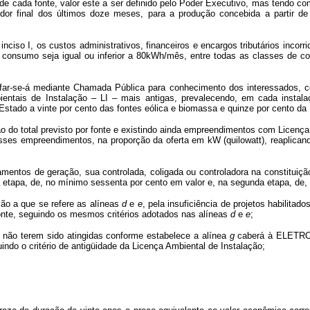
de cada fonte, valor este a ser definido pelo Poder Executivo, mas tendo co
dor final dos últimos doze meses, para a produção concebida a partir de b
e inciso I, os custos administrativos, financeiros e encargos tributários i
consumo seja igual ou inferior a 80kWh/mês, entre todas as classes de cons
I, far-se-á mediante Chamada Pública para conhecimento dos interessados, c
ientais de Instalação – LI – mais antigas, prevalecendo, em cada instala
Estado a vinte por cento das fontes eólica e biomassa e quinze por cento da 
o do total previsto por fonte e existindo ainda empreendimentos com Licença
sses empreendimentos, na proporção da oferta em kW (quilowatt), reaplicando
ipamentos de geração, sua controlada, coligada ou controladora na constitu
a etapa, de, no mínimo sessenta por cento em valor e, na segunda etapa, de,
ão a que se refere as alíneas
d
e
e
, pela insuficiência de projetos habilitad
onte, seguindo os mesmos critérios adotados nas alíneas
d
e
e
;
 não terem sido atingidas conforme estabelece a alínea
g
caberá à ELETROB
indo o critério de antigüidade da Licença Ambiental de Instalação;