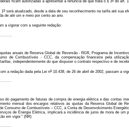
ais ficam autorizadas a apresentar a renúncia de que trata o § 3
do art. 1
o
 1
será atualizado, desde a data de seu reconhecimento na tarifa até sua e
ida de até um e meio por cento ao ano.
m a vigorar com a seguinte redação:
...........
quotas anuais de Reserva Global de Reversão - RGR, Programa de Incentivo 
o de Combustíveis - CCC, da compensação financeira pela utilização d
e tarifas, independentemente do que dispuser o contrato respectivo e de re
o
com a redação dada pela Lei n
10.438, de 26 de abril de 2002, passam a vig
..........
aso do pagamento de faturas de compra de energia elétrica e das contas m
mento mensal dos encargos relativos às quotas da Reserva Global de Re
ta de Consumo de Combustíveis – CCC, à Conta de Desenvolvimento Energétic
viços de Energia Elétrica, implicará a incidência de juros de mora de um p
ção em vigor." (NR)
..........