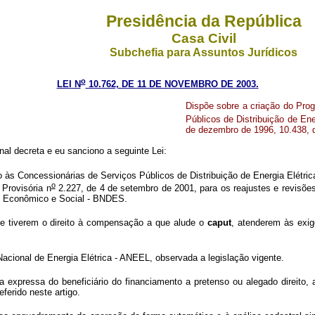
Presidência da República
Casa Civil
Subchefia para Assuntos Jurídicos
o
LEI N
10.762, DE 11 DE NOVEMBRO DE 2003.
Dispõe sobre a criação do Pro
Públicos de Distribuição de Ener
de dezembro de 1996, 10.438, de
al decreta e eu sanciono a seguinte Lei:
às Concessionárias de Serviços Públicos de Distribuição de Energia Elétrica
o
Provisória n
2.227, de 4 de setembro de 2001, para os reajustes e revisões t
o Econômico e Social - BNDES.
e tiverem o direito à compensação a que alude o
caput
, atenderem às exig
acional de Energia Elétrica - ANEEL, observada a legislação vigente.
 expressa do beneficiário do financiamento a pretenso ou alegado direito, a 
erido neste artigo.