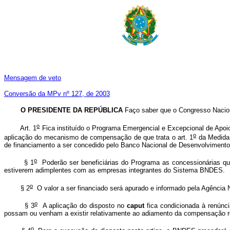
Mensagem de veto
Conversão da MPv nº 127, de 2003
O PRESIDENTE DA REPÚBLICA
Faço saber que o Congresso Nacion
o
Art. 1
Fica instituído o Programa Emergencial e Excepcional de Apoio 
o
aplicação do mecanismo de compensação de que trata o art. 1
da Medida 
de financiamento a ser concedido pelo Banco Nacional de Desenvolviment
o
§ 1
Poderão ser beneficiárias do Programa as concessionárias qu
estiverem adimplentes com as empresas integrantes do Sistema BNDES.
o
§ 2
O valor a ser financiado será apurado e informado pela Agência N
o
§ 3
A aplicação do disposto no
caput
fica condicionada à renúncia
possam ou venham a existir relativamente ao adiamento da compensação ref
o