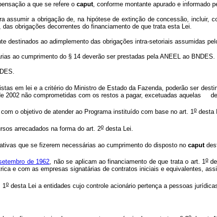
mpensação a que se refere o
caput
, conforme montante apurado e informado 
sumir a obrigação de, na hipótese de extinção de concessão, incluir, com
 das obrigações decorrentes do financiamento de que trata esta Lei.
estinados ao adimplemento das obrigações intra-setoriais assumidas pelo b
rias ao cumprimento do § 14 deverão ser prestadas pela ANEEL ao BNDES.
NDES.
tas em lei e a critério do Ministro de Estado da Fazenda, poderão ser destin
 de 2002 não comprometidas com os restos a pagar, excetuadas aquelas deco
o
om o objetivo de atender ao Programa instituído com base no art. 1
desta 
o
rsos arrecadados na forma do art. 2
desta Lei.
tivas que se fizerem necessárias ao cumprimento do disposto no
caput
dest
o
 setembro de 1962
, não se aplicam ao financiamento de que trata o art. 1
de
étrica e com as empresas signatárias de contratos iniciais e equivalentes, 
o
 1
desta Lei a entidades cujo controle acionário pertença a pessoas jurídicas
o