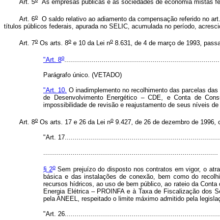
Art. 5
As empresas públicas e as sociedades de economia mistas feder
o
Art. 6
O saldo relativo ao adiamento da compensação referido no art.
títulos públicos federais, apurada no SELIC, acumulada no período, acresc
o
o
o
Art. 7
Os arts. 8
e 10 da Lei n
8.631, de 4 de março de 1993, passa
o
"Art. 8
...............................................................................
Parágrafo único. (VETADO)
"Art. 10.
O inadimplemento no recolhimento das parcelas das 
de Desenvolvimento Energético – CDE, e Conta de Consum
impossibilidade de revisão e reajustamento de seus níveis d
o
o
Art. 8
Os arts. 17 e 26 da Lei n
9.427, de 26 de dezembro de 1996, 
"Art. 17...............................................................................
.........................................................................................
o
§ 2
Sem prejuízo do disposto nos contratos em vigor, o atr
básica e das instalações de conexão, bem como do recolhi
recursos hídricos, ao uso de bem público, ao rateio da Con
Energia Elétrica – PROINFA e à Taxa de Fiscalização dos Ser
pela ANEEL, respeitado o limite máximo admitido pela legisla
"Art. 26...............................................................................