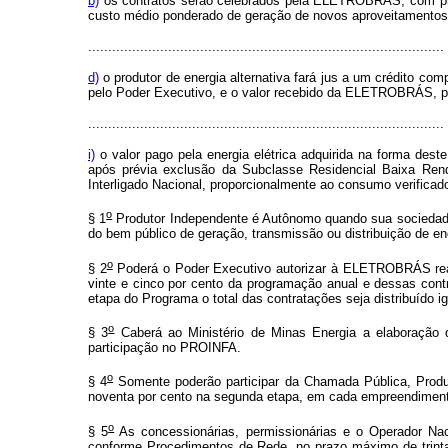
b)
os contratos serão celebrados pela ELETROBRÁS, com praz
custo médio ponderado de geração de novos aproveitamentos hi
.........................................................................................
d)
o produtor de energia alternativa fará jus a um crédito com
pelo Poder Executivo, e o valor recebido da ELETROBRÁS, para
.........................................................................................
i)
o valor pago pela energia elétrica adquirida na forma dest
após prévia exclusão da Subclasse Residencial Baixa Rend
Interligado Nacional, proporcionalmente ao consumo verificad
o
§ 1
Produtor Independente é Autônomo quando sua sociedade, 
do bem público de geração, transmissão ou distribuição de en
o
§ 2
Poderá o Poder Executivo autorizar à ELETROBRÁS real
vinte e cinco por cento da programação anual e dessas contr
etapa do Programa o total das contratações seja distribuído
o
§ 3
Caberá ao Ministério de Minas Energia a elaboração d
participação no PROINFA.
o
§ 4
Somente poderão participar da Chamada Pública, Produ
noventa por cento na segunda etapa, em cada empreendimen
o
§ 5
As concessionárias, permissionárias e o Operador Nac
conforme Procedimentos de Rede, no prazo máximo de trinta