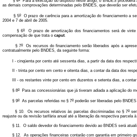
§ 4
Para a execução do disposto neste artigo, o BNDES procederá ao
as demais comprovações determinadas pelo BNDES, que deverão ser efetu
o
§ 5
O prazo de carência para a amortização do financiamento a ser c
2004 e 7 de abril de 2005.
o
§ 6
O prazo de amortização dos financiamentos será de vinte 
compensação de que trata o
caput
.
o
§ 7
Os recursos do financiamento serão liberados após a apresen
contratualmente pelo BNDES, da seguinte forma:
I - cinqüenta por cento até sessenta dias, a partir da data dos respectivos
II - trinta por cento em cento e oitenta dias, a contar da data dos respect
III - os restantes vinte por cento em duzentos e setenta dias, a contar da 
o
§ 8
Para as concessionárias que já tiveram adiada a aplicação do 
o
o
§ 9
As parcelas referidas no § 7
poderão ser liberadas pelo BNDES n
o
§ 10. Os recursos relativos às parcelas discriminadas no § 7
ser
reajuste ou da revisão tarifária anual até a liberação da respectiva parcela à 
§ 11. O saldo devedor do financiamento devido ao BNDES será atualizado
§ 12. As operações financeiras contarão com garantia em primeiro grau de