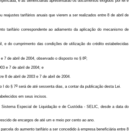
ificada, e as beneficiárias apresentarão os documentos exigidos por lei e
eajustes tarifários anuais que vierem a ser realizados entre 8 de abril de
to tarifário correspondente ao adiamento da aplicação do mecanismo de
, e do cumprimento das condições de utilização do crédito estabelecidas
o
 e 7 de abril de 2004, observado o disposto no § 8
;
03 e 7 de abril de 2004; e
e 8 de abril de 2003 e 7 de abril de 2004.
o
o I do § 7
será de até sessenta dias, a contar da publicação desta Lei.
tabelecidos em seus incisos.
o Sistema Especial de Liquidação e de Custódia - SELIC, desde a data do
scido de encargos de até um e meio por cento ao ano.
rcela do aumento tarifário a ser concedido à empresa beneficiária entre 8