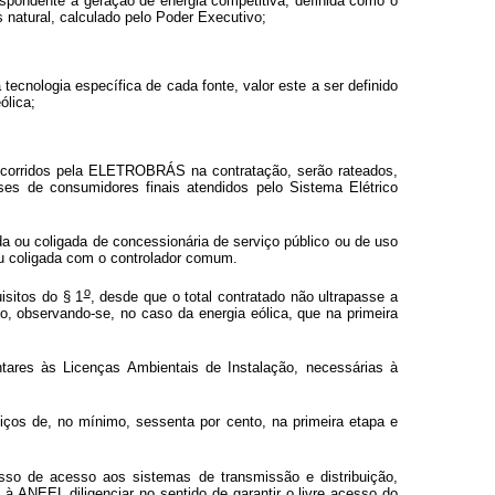
pondente à geração de energia competitiva, definida como o
 natural, calculado pelo Poder Executivo;
tecnologia específica de cada fonte, valor este a ser definido
ólica;
os incorridos pela ELETROBRÁS na contratação, serão rateados,
es de consumidores finais atendidos pelo Sistema Elétrico
a ou coligada de concessionária de serviço público ou de uso
ou coligada com o controlador comum.
o
sitos do § 1
, desde que o total contratado não ultrapasse a
o, observando-se, no caso da energia eólica, que na primeira
tares às Licenças Ambientais de Instalação, necessárias à
os de, no mínimo, sessenta por cento, na primeira etapa e
sso de acesso aos sistemas de transmissão e distribuição,
ANEEL diligenciar no sentido de garantir o livre acesso do