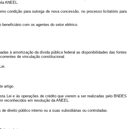
pela ANEEL.
o condição para outorga de nova concessão, no processo licitatório para
eneficiário com os agentes do setor elétrico.
adas à amortização da dívida pública federal as disponibilidades das fontes
rrentes de vinculação constitucional.
Lei.
e artigo.
sta Lei e às operações de crédito que vierem a ser realizadas pelo BNDES
assim reconhecidos em resolução da ANEEL.
 de direito público interno ou a suas subsidiárias ou controladas.
o