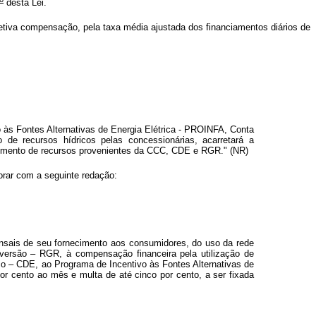
desta Lei.
fetiva compensação, pela taxa média ajustada dos financiamentos diários de
às Fontes Alternativas de Energia Elétrica - PROINFA, Conta
e recursos hídricos pelas concessionárias, acarretará a
cebimento de recursos provenientes da CCC, CDE e RGR." (NR)
orar com a seguinte redação:
ensais de seu fornecimento aos consumidores, do uso da rede
versão – RGR, à compensação financeira pela utilização de
o – CDE, ao Programa de Incentivo às Fontes Alternativas de
or cento ao mês e multa de até cinco por cento, a ser fixada