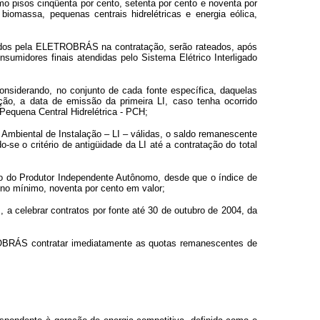
mo pisos cinqüenta por cento, setenta por cento e noventa por
iomassa, pequenas centrais hidrelétricas e energia eólica,
ncorridos pela ELETROBRÁS na contratação, serão rateados, após
umidores finais atendidas pelo Sistema Elétrico Interligado
onsiderando, no conjunto de cada fonte específica, daquelas
ção, a data de emissão da primeira LI, caso tenha ocorrido
Pequena Central Hidrelétrica - PCH;
 Ambiental de Instalação – LI – válidas, o saldo remanescente
-se o critério de antigüidade da LI até a contratação do total
ição do Produtor Independente Autônomo, desde que o índice de
 no mínimo, noventa por cento em valor;
os, a celebrar contratos por fonte até 30 de outubro de 2004, da
RÁS contratar imediatamente as quotas remanescentes de