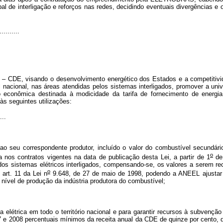
al de interligação e reforços nas redes, decidindo eventuais divergências e
..........
– CDE, visando o desenvolvimento energético dos Estados e a competitivida
l nacional, nas áreas atendidas pelos sistemas interligados, promover a unive
 econômica destinada à modicidade da tarifa de fornecimento de energia
s seguintes utilizações:
...
ao seu correspondente produtor, incluído o valor do combustível secundár
o
 nos contratos vigentes na data de publicação desta Lei, a partir de 1
de 
dos sistemas elétricos interligados, compensando-se, os valores a serem rec
o
art. 11 da Lei n
9.648, de 27 de maio de 1998, podendo a ANEEL ajustar o
 nível de produção da indústria produtora do combustível;
 elétrica em todo o território nacional e para garantir recursos à subvençã
e 2008 percentuais mínimos da receita anual da CDE de quinze por cento, de