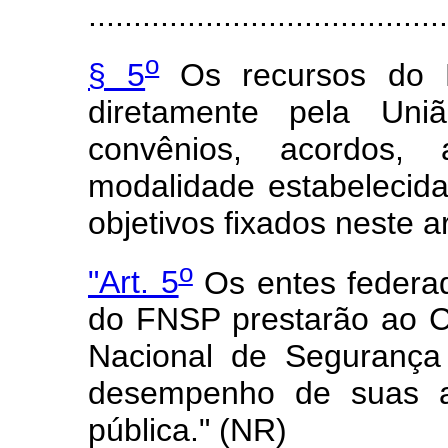
........................................
o
§ 5
Os recursos do F
diretamente pela Uni
convênios, acordos, 
modalidade estabelecid
objetivos fixados neste a
o
"Art. 5
Os entes federad
do FNSP prestarão ao C
Nacional de Segurança
desempenho de suas a
pública." (NR)