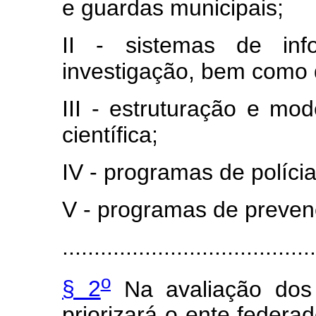
e guardas municipais;
II - sistemas de info
investigação, bem como de
III - estruturação e mod
científica;
IV - programas de polícia
V - programas de prevenç
........................................
o
§ 2
Na avaliação dos 
priorizará o ente feder