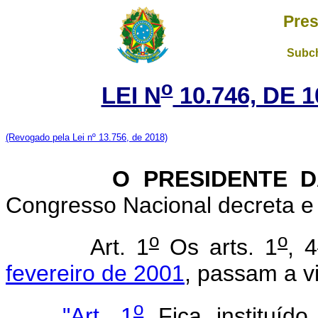
Pres
Subch
o
LEI N
10.746, DE 
(Revogado pela Lei nº 13.756, de 2018)
O PRESIDENTE DA 
Congresso Nacional decreta e 
o
o
Art. 1
Os arts. 1
, 4
fevereiro de 2001
, passam a v
o
"Art. 1
Fica instituído