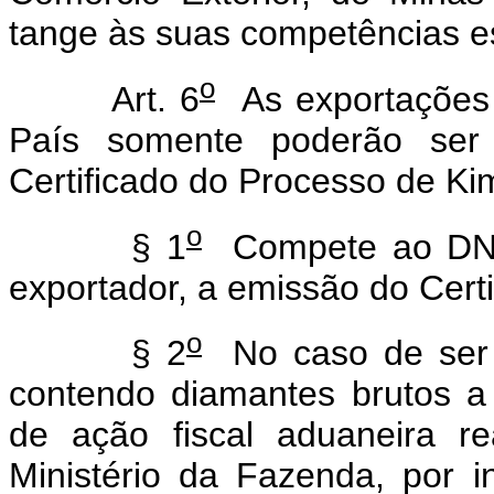
tange às suas competências es
o
Art. 6
As exportações 
País somente poderão ser
Certificado do Processo de Ki
o
§ 1
Compete ao DNPM
exportador, a emissão do Cert
o
§ 2
No caso de ser n
contendo diamantes brutos a
de ação fiscal aduaneira r
Ministério da Fazenda, por i