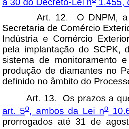
a 30 do Decreto-Lei n
1.455, 
Art. 12. O DNPM, a Secr
Secretaria de Comércio Exteri
Indústria e Comércio Exterio
pela implantação do SCPK, 
sistema de monitoramento e 
produção de diamantes no P
definido no âmbito do Process
Art. 13. Os prazos a q
o
o
art. 5
, ambos da Lei n
10.6
prorrogados até 31 de agos