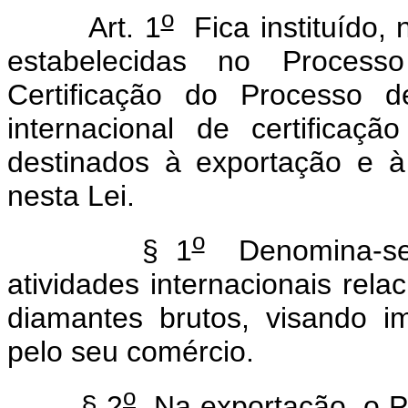
o
Art. 1
Fica instituído, 
estabelecidas no Proces
Certificação do Processo 
internacional de certifica
destinados à exportação e à
nesta Lei.
o
§ 1
Denomina-se 
atividades internacionais rela
diamantes brutos, visando im
pelo seu comércio.
o
§ 2
Na exportação, o Pr