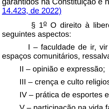
garantidos na Constituição e
14.423, de 2022)
o
§ 1
O direito à libe
seguintes aspectos:
I – faculdade de ir, vir e
espaços comunitários, ressalva
II – opinião e expressão;
III – crença e culto religio
IV – prática de esportes e 
V – participação na vida fam