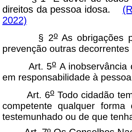
direitos da pessoa idosa.
(R
2022)
o
§ 2
As obrigações p
prevenção outras decorrentes 
o
Art. 5
A inobservância
em responsabilidade à pessoa f
o
Art. 6
Todo cidadão tem
competente qualquer forma 
testemunhado ou de que tenh