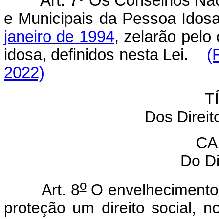
Art. 7º Os Conselhos Naci
e Municipais da Pessoa Idosa
janeiro de 1994
, zelarão pelo
idosa, definidos nesta Lei.
(
2022)
T
Dos Direi
CA
Do Di
o
Art. 8
O envelhecimento 
proteção um direito social, n