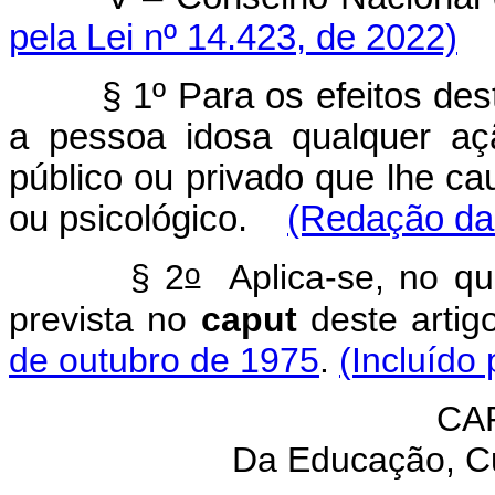
pela Lei nº 14.423, de 2022)
§ 1º Para os efeitos des
a pessoa idosa qualquer aç
público ou privado que lhe ca
ou psicológico.
(Redação dad
o
§ 2
Aplica-se, no que
prevista no
caput
deste artig
de outubro de 1975
.
(Incluído
CA
Da Educação, Cu