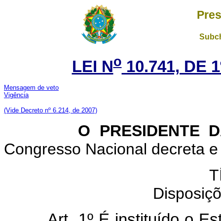
Pres
Subch
o
LEI N
10.741, DE 
Mensagem de veto
Vigência
(Vide Decreto nº 6.214, de 2007)
O PRESIDENTE DA 
Congresso Nacional decreta e 
T
Disposiçõ
Art. 1º É instituído o E