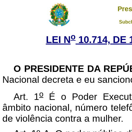
Pres
Subch
o
LEI N
10.714, DE
O PRESIDENTE DA REPÚ
Nacional decreta e eu sanciono
o
Art. 1
É o Poder Executiv
âmbito nacional, número telef
de violência contra a mulher.