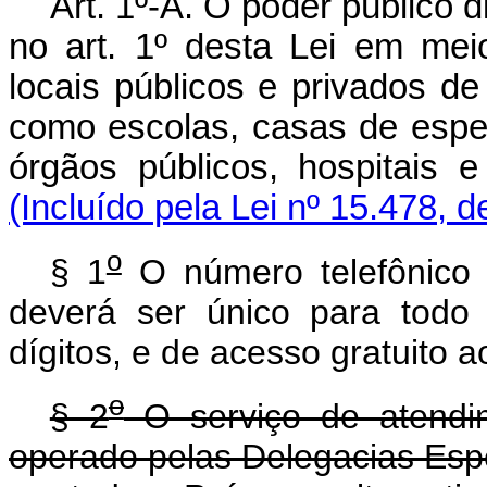
Art. 1º-A. O poder público d
no art. 1º desta Lei em me
locais públicos e privados de
como escolas, casas de espet
órgãos públicos, hospitais
(Incluído pela Lei nº 15.478, 
o
§ 1
O número telefônico
deverá ser único para todo
dígitos, e de acesso gratuito a
o
§ 2
O serviço de atendim
operado pelas Delegacias Esp