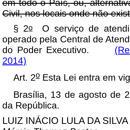
em todo o País, ou, alternati
Civil, nos locais onde não exist
o
§ 2
O serviço de atendim
operado pela Central de Aten
do Poder Executivo.
(Re
2014)
o
Art. 2
Esta Lei entra em vig
Brasília, 13 de agosto de 
da República.
LUIZ INÁCIO LULA DA SILVA