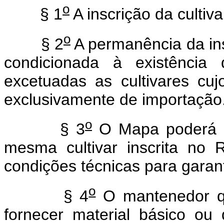
o
§ 1
A inscrição da cultiva
o
§ 2
A permanência da ins
condicionada à existênci
excetuadas as cultivares cu
exclusivamente de importação
o
§ 3
O Mapa poderá a
mesma cultivar inscrita no
condições técnicas para garant
o
§ 4
O mantenedor qu
fornecer material básico ou 