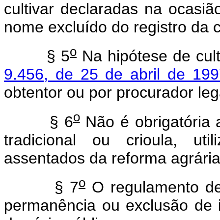
cultivar declaradas na ocasi
nome excluído do registro da 
o
§ 5
Na hipótese de cult
9.456, de 25 de abril de 199
obtentor ou por procurador le
o
§ 6
Não é obrigatória a
tradicional ou crioula, util
assentados da reforma agrária
o
§ 7
O regulamento des
permanência ou exclusão de i