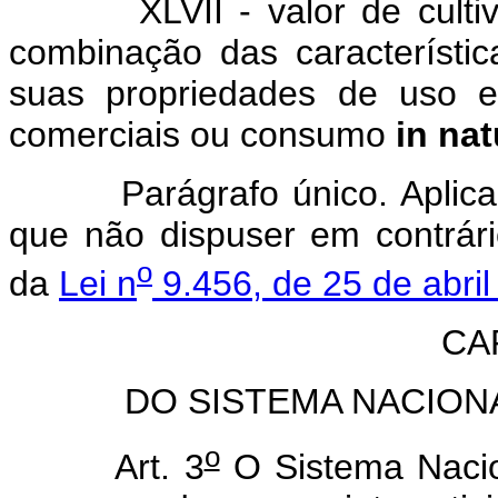
XLVII - valor de cultivo e
combinação das característi
suas propriedades de uso em 
comerciais ou consumo
in nat
Parágrafo único. Aplicam-
que não dispuser em contrári
o
da
Lei n
9.456, de 25 de abri
CAP
DO SISTEMA NACION
o
Art. 3
O Sistema Naci