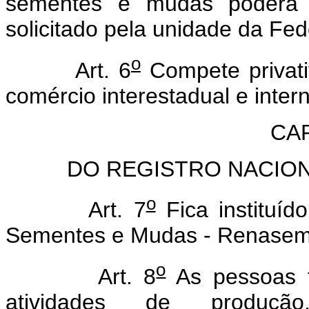
sementes e mudas poderá 
solicitado pela unidade da Fe
o
Art. 6
Compete privati
comércio interestadual e inte
CAP
DO REGISTRO NACIO
o
Art. 7
Fica instituíd
Sementes e Mudas - Renasem
o
Art. 8
As pessoas f
atividades de produção