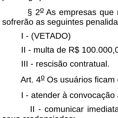
o
§ 2
As empresas que 
sofrerão as seguintes penalid
I - (VETADO)
II - multa de R$ 100.000,00
III - rescisão contratual.
o
Art. 4
Os usuários ficam 
I - atender à convocação a 
II - comunicar imediatame