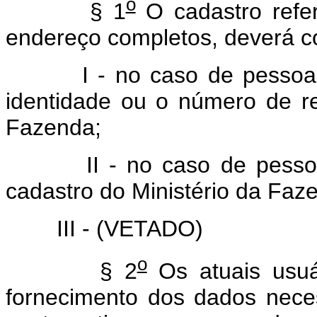
o
§ 1
O cadastro refe
endereço completos, deverá c
I - no caso de pessoa fí
identidade ou o número de re
Fazenda;
II - no caso de pessoa ju
cadastro do Ministério da Faz
III - (VETADO)
o
§ 2
Os atuais usuá
fornecimento dos dados nece