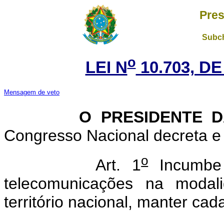
Pres
Subch
o
LEI N
10.703, DE
Mensagem de veto
O PRESIDENTE 
Congresso Nacional decreta e 
o
Art. 1
Incumbe 
telecomunicações na modal
território nacional, manter cad